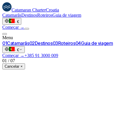
Catamaran
Charter
Croatia
Catamarãs
Destinos
Roteiros
Guia de viagem
·
€
Começar →
Menu
0
1
Catamarãs
0
2
Destinos
0
3
Roteiros
0
4
Guia de viagem
·
€
Começar →
+385 91 3000 009
01
/
07
Cancelar ×