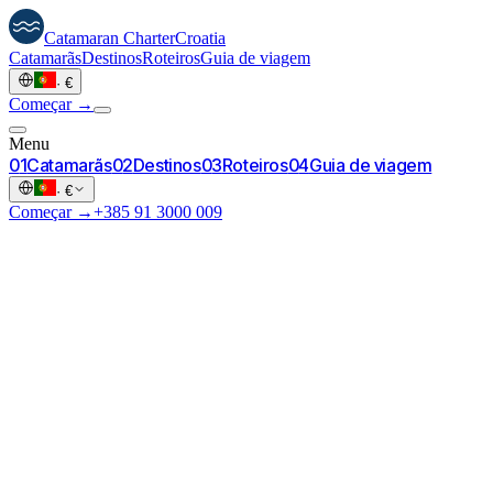
Catamaran
Charter
Croatia
Catamarãs
Destinos
Roteiros
Guia de viagem
·
€
Começar →
Menu
0
1
Catamarãs
0
2
Destinos
0
3
Roteiros
0
4
Guia de viagem
·
€
Começar →
+385 91 3000 009