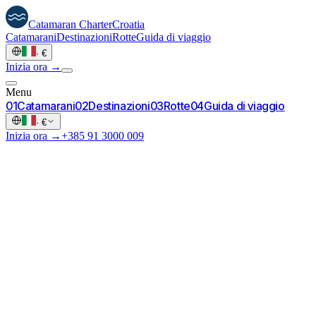
Catamaran
Charter
Croatia
Catamarani
Destinazioni
Rotte
Guida di viaggio
·
€
Inizia ora →
Menu
0
1
Catamarani
0
2
Destinazioni
0
3
Rotte
0
4
Guida di viaggio
·
€
Inizia ora →
+385 91 3000 009