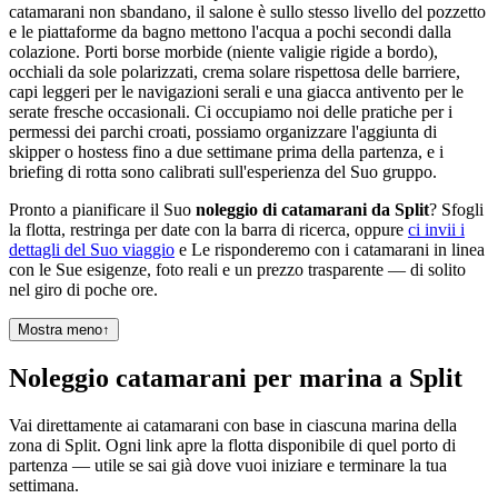
catamarani non sbandano, il salone è sullo stesso livello del pozzetto
e le piattaforme da bagno mettono l'acqua a pochi secondi dalla
colazione. Porti borse morbide (niente valigie rigide a bordo),
occhiali da sole polarizzati, crema solare rispettosa delle barriere,
capi leggeri per le navigazioni serali e una giacca antivento per le
serate fresche occasionali. Ci occupiamo noi delle pratiche per i
permessi dei parchi croati, possiamo organizzare l'aggiunta di
skipper o hostess fino a due settimane prima della partenza, e i
briefing di rotta sono calibrati sull'esperienza del Suo gruppo.
Pronto a pianificare il Suo
noleggio di catamarani da Split
? Sfogli
la flotta, restringa per date con la barra di ricerca, oppure
ci invii i
dettagli del Suo viaggio
e Le risponderemo con i catamarani in linea
con le Sue esigenze, foto reali e un prezzo trasparente — di solito
nel giro di poche ore.
Mostra meno
↑
Noleggio catamarani per marina a Split
Vai direttamente ai catamarani con base in ciascuna marina della
zona di Split. Ogni link apre la flotta disponibile di quel porto di
partenza — utile se sai già dove vuoi iniziare e terminare la tua
settimana.