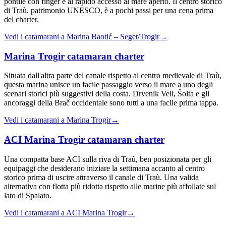
pontile con finger e al rapido accesso al mare aperto. Il centro storico
di Traù, patrimonio UNESCO, è a pochi passi per una cena prima
del charter.
Vedi i catamarani a Marina Baotić – Seget/Trogir
→
Marina Trogir
catamaran charter
Situata dall'altra parte del canale rispetto al centro medievale di Traù,
questa marina unisce un facile passaggio verso il mare a uno degli
scenari storici più suggestivi della costa. Drvenik Veli, Šolta e gli
ancoraggi della Brač occidentale sono tutti a una facile prima tappa.
Vedi i catamarani a Marina Trogir
→
ACI Marina Trogir
catamaran charter
Una compatta base ACI sulla riva di Traù, ben posizionata per gli
equipaggi che desiderano iniziare la settimana accanto al centro
storico prima di uscire attraverso il canale di Traù. Una valida
alternativa con flotta più ridotta rispetto alle marine più affollate sul
lato di Spalato.
Vedi i catamarani a ACI Marina Trogir
→