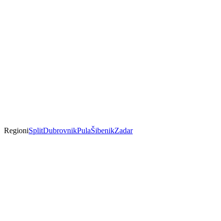
Regioni
Split
Dubrovnik
Pula
Šibenik
Zadar