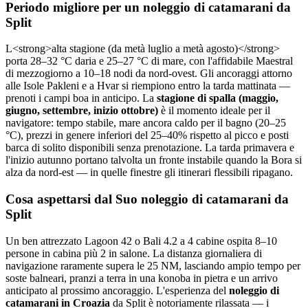
Periodo migliore per un noleggio di catamarani da
Split
L<strong>alta stagione (da metà luglio a metà agosto)</strong>
porta 28–32 °C daria e 25–27 °C di mare, con l'affidabile Maestral
di mezzogiorno a 10–18 nodi da nord-ovest. Gli ancoraggi attorno
alle Isole Pakleni e a Hvar si riempiono entro la tarda mattinata —
prenoti i campi boa in anticipo. La
stagione di spalla (maggio,
giugno, settembre, inizio ottobre)
è il momento ideale per il
navigatore: tempo stabile, mare ancora caldo per il bagno (20–25
°C), prezzi in genere inferiori del 25–40% rispetto al picco e posti
barca di solito disponibili senza prenotazione. La tarda primavera e
l'inizio autunno portano talvolta un fronte instabile quando la Bora si
alza da nord-est — in quelle finestre gli itinerari flessibili ripagano.
Cosa aspettarsi dal Suo noleggio di catamarani da
Split
Un ben attrezzato Lagoon 42 o Bali 4.2 a 4 cabine ospita 8–10
persone in cabina più 2 in salone. La distanza giornaliera di
navigazione raramente supera le 25 NM, lasciando ampio tempo per
soste balneari, pranzi a terra in una konoba in pietra e un arrivo
anticipato al prossimo ancoraggio. L'esperienza del
noleggio di
catamarani in Croazia
da Split è notoriamente rilassata — i