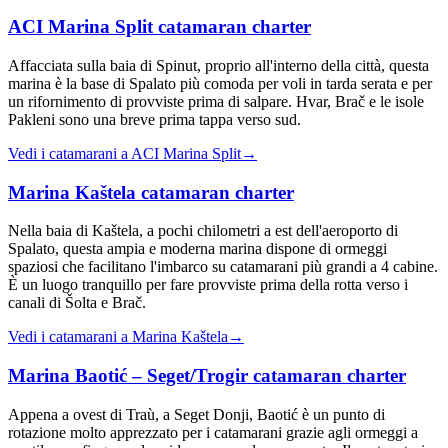
ACI Marina Split
catamaran charter
Affacciata sulla baia di Spinut, proprio all'interno della città, questa
marina è la base di Spalato più comoda per voli in tarda serata e per
un rifornimento di provviste prima di salpare. Hvar, Brač e le isole
Pakleni sono una breve prima tappa verso sud.
Vedi i catamarani a ACI Marina Split
→
Marina Kaštela
catamaran charter
Nella baia di Kaštela, a pochi chilometri a est dell'aeroporto di
Spalato, questa ampia e moderna marina dispone di ormeggi
spaziosi che facilitano l'imbarco su catamarani più grandi a 4 cabine.
È un luogo tranquillo per fare provviste prima della rotta verso i
canali di Šolta e Brač.
Vedi i catamarani a Marina Kaštela
→
Marina Baotić – Seget/Trogir
catamaran charter
Appena a ovest di Traù, a Seget Donji, Baotić è un punto di
rotazione molto apprezzato per i catamarani grazie agli ormeggi a