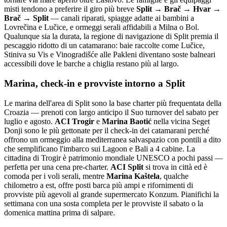
misti tendono a preferire il giro più breve
Split → Brač → Hvar →
Brač → Split
— canali riparati, spiagge adatte ai bambini a
Lovrečina e Lučice, e ormeggi serali affidabili a Milna o Bol.
Qualunque sia la durata, la regione di navigazione di Split premia il
pescaggio ridotto di un catamarano: baie raccolte come Lučice,
Stiniva su Vis e Vinogradišće alle Pakleni diventano soste balneari
accessibili dove le barche a chiglia restano più al largo.
Marina, check-in e provviste intorno a Split
Le marina dell'area di Split sono la base charter più frequentata della
Croazia — prenoti con largo anticipo il Suo turnover del sabato per
luglio e agosto.
ACI Trogir
e
Marina Baotić
nella vicina Seget
Donji sono le più gettonate per il check-in dei catamarani perché
offrono un ormeggio alla mediterranea salvaspazio con pontili a dito
che semplificano l'imbarco sui Lagoon e Bali a 4 cabine. La
cittadina di Trogir è patrimonio mondiale UNESCO a pochi passi —
perfetta per una cena pre-charter.
ACI Split
si trova in città ed è
comoda per i voli serali, mentre
Marina Kaštela
, qualche
chilometro a est, offre posti barca più ampi e rifornimenti di
provviste più agevoli al grande supermercato Konzum. Pianifichi la
settimana con una sosta completa per le provviste il sabato o la
domenica mattina prima di salpare.