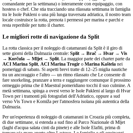
comandante per la settimana) o interamente con equipaggio, con
hostess o chef. Che stia tracciando una rilassata settimana in famiglia
tra le Isole Pakleni o una più lunga traversata adriatica, il nostro team
locale costruisce la rotta, prenota i permessi per marina e parchi e
resta reperibile per tutto il charter.
Le migliori rotte di navigazione da Split
La rotta classica per il noleggio di catamarani da Split è il giro di
sette giorni della Dalmazia centrale:
Split → Brač → Hvar → Vis
→ Korčula → Mljet → Split
. La maggior parte dei charter parte da
ACI Marina Split
,
ACI Marina Trogir
o
Marina Kaštela
nei
pomeriggi di sabato. Si aspetti brevi tratte di 12–25 miglia nautiche
tra un ancoraggio e l'altro — un ritmo rilassato che Le consente di
fare snorkeling, pranzare a terra e raggiungere comunque il prossimo
ormeggio prima che il Maestral pomeridiano tocchi il suo culmine. A
metà settimana, spinga a ovest verso le Isole Pakleni al largo di Hvar
Town per i tramonti più fotografati dell'Adriatico, oppure a sud
verso Vis Town e Komiža per l'atmosfera isolana più autentica della
Dalmazia.
Per un'esperienza di noleggio di catamarani in Croazia più completa,
di due settimane, si estenda a sud fino al Parco Nazionale di Mljet
(laghi d'acqua salata cinti da pinete) e alle Isole Elafiti, prima di
tornare via mare aperto oltre Lastovo. Le famiglie e gli equipaggi