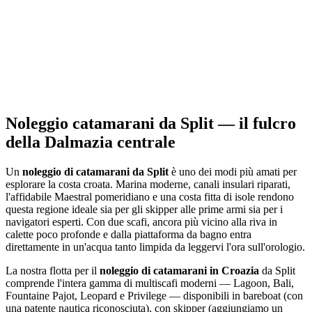
limpide e tratti di sabbia. Ancori alla Laguna Azzurra di Budikovac
per una sosta turchese. Visiti la Grotta Verde su Ravnik, con biglietti
all'ingresso e balneazione consentita quando le condizioni lo
permettono. Per la Grotta Azzurra di Biševo, acquisti i biglietti a
Mezoporat e si imbarchi sui battelli ufficiali. La mattina si trova
meno gente. La tarda mattinata regala spesso il miglior bagliore
azzurro, meteo e moto ondoso permettendo. Se il mare è mosso, opti
per un tour nel tunnel militare o per un pomeriggio rilassato in una
baia protetta. Questa tappa aggiunge avventura a qualsiasi rotta in
catamarano da Split.
Noleggio catamarani da Split — il fulcro
della Dalmazia centrale
Un
noleggio di catamarani da Split
è uno dei modi più amati per
esplorare la costa croata. Marina moderne, canali insulari riparati,
l'affidabile Maestral pomeridiano e una costa fitta di isole rendono
questa regione ideale sia per gli skipper alle prime armi sia per i
navigatori esperti. Con due scafi, ancora più vicino alla riva in
calette poco profonde e dalla piattaforma da bagno entra
direttamente in un'acqua tanto limpida da leggervi l'ora sull'orologio.
La nostra flotta per il
noleggio di catamarani in Croazia
da Split
comprende l'intera gamma di multiscafi moderni — Lagoon, Bali,
Fountaine Pajot, Leopard e Privilege — disponibili in bareboat (con
una patente nautica riconosciuta), con skipper (aggiungiamo un