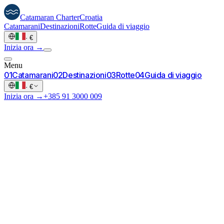
Catamaran
Charter
Croatia
Catamarani
Destinazioni
Rotte
Guida di viaggio
·
€
Inizia ora →
Menu
0
1
Catamarani
0
2
Destinazioni
0
3
Rotte
0
4
Guida di viaggio
·
€
Inizia ora →
+385 91 3000 009