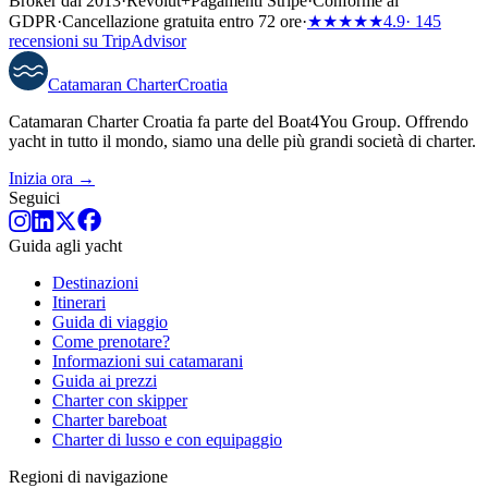
Broker dal 2013
·
Revolut
+
Pagamenti Stripe
·
Conforme al
GDPR
·
Cancellazione gratuita entro 72 ore
·
★★★★★
4.9
· 145
recensioni su TripAdvisor
Catamaran
Charter
Croatia
Catamaran Charter Croatia fa parte del Boat4You Group. Offrendo
yacht in tutto il mondo, siamo una delle più grandi società di charter.
Inizia ora →
Seguici
Guida agli yacht
Destinazioni
Itinerari
Guida di viaggio
Come prenotare?
Informazioni sui catamarani
Guida ai prezzi
Charter con skipper
Charter bareboat
Charter di lusso e con equipaggio
Regioni di navigazione