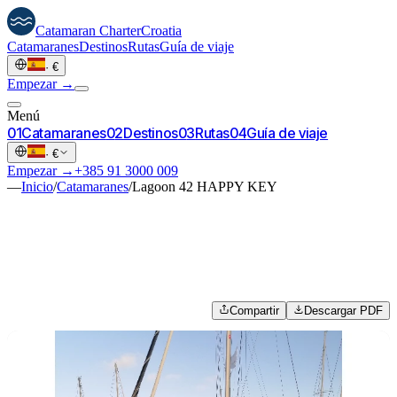
Catamaran
Charter
Croatia
Catamaranes
Destinos
Rutas
Guía de viaje
·
€
Empezar →
Menú
0
1
Catamaranes
0
2
Destinos
0
3
Rutas
0
4
Guía de viaje
·
€
Empezar →
+385 91 3000 009
—
Inicio
/
Catamaranes
/
Lagoon 42 HAPPY KEY
Compartir
Descargar PDF