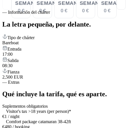
SEMANA
SEMANA
SEMANA
SEMANA
SEMANA
0 €
0 €
0 €
0 €
0 €
—
Información del chárter
La letra pequeña,
por delante.
Tipo de chárter
Bareboat
Entrada
17:00
Salida
08:30
Fianza
2,500 EUR
—
Extras
Qué incluye la tarifa,
qué es aparte.
Suplementos obligatorios
Visitor's tax >18 years (per person)*
€1 / night
Comfort package catamaran 38-42ft
€480 / booking