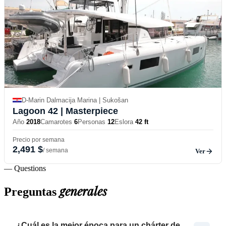
D-Marin Dalmacija Marina | Sukošan
Lagoon 42
| Masterpiece
Año
2018
Camarotes
6
Personas
12
Eslora
42 ft
Precio por semana
2,491 $
/ semana
Ver
— Questions
generales
Preguntas
¿Cuál es la mejor época para un chárter de