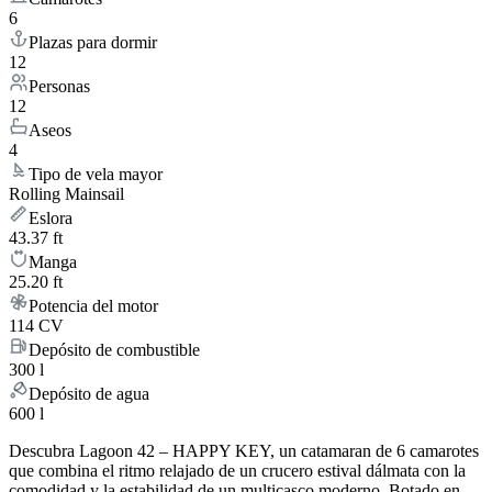
6
Plazas para dormir
12
Personas
12
Aseos
4
Tipo de vela mayor
Rolling Mainsail
Eslora
43.37 ft
Manga
25.20 ft
Potencia del motor
114 CV
Depósito de combustible
300 l
Depósito de agua
600 l
Descubra Lagoon 42 – HAPPY KEY, un catamaran de 6 camarotes
que combina el ritmo relajado de un crucero estival dálmata con la
comodidad y la estabilidad de un multicasco moderno. Botado en