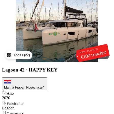
NEW CLIENTS
€100 voucher
Todas (27)
1
/
27
Lagoon 42
·
HAPPY KEY
Marina Frapa | Rogoznica
Año
2020
Fabricante
Lagoon
Camarotes