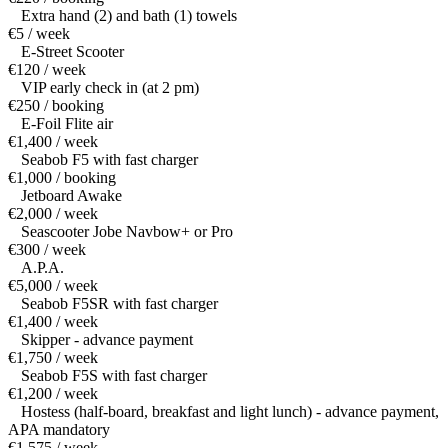
Extra hand (2) and bath (1) towels
€5 / week
E-Street Scooter
€120 / week
VIP early check in (at 2 pm)
€250 / booking
E-Foil Flite air
€1,400 / week
Seabob F5 with fast charger
€1,000 / booking
Jetboard Awake
€2,000 / week
Seascooter Jobe Navbow+ or Pro
€300 / week
A.P.A.
€5,000 / week
Seabob F5SR with fast charger
€1,400 / week
Skipper - advance payment
€1,750 / week
Seabob F5S with fast charger
€1,200 / week
Hostess (half-board, breakfast and light lunch) - advance payment,
APA mandatory
€1,575 / week