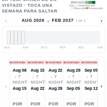
PRECIO
VISTAZO · TOCA UNA
bajo → temporada alta
Reservado
Prerreservado
SEMANA PARA SALTAR
‹
›
AUG 2026 → FEB 2027
1
OF
4
AUG
SEP
OCT
NOV
DEC
JAN
RESERVADO
RESERVADO
RESERVADO
RESERVADO
RESERVADO
Aug 08
Aug 15
Aug 22
Aug 29
Sep 05
↓ 7
↓ 7
↓ 7
↓ 7
↓ 7
NIGHTS
NIGHTS
NIGHTS
NIGHTS
NIGHTS
‹
›
Aug 15
Aug 22
Aug 29
Sep 05
Sep 12
POR
POR
POR
POR
POR