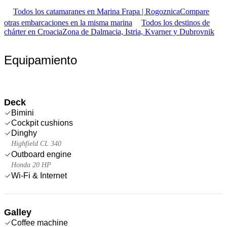
Todos los catamaranes en Marina Frapa | Rogoznica
Compare
otras embarcaciones en la misma marina
Todos los destinos de
chárter en Croacia
Zona de Dalmacia, Istria, Kvarner y Dubrovnik
Equipamiento
Deck
Bimini
Cockpit cushions
Dinghy
Highfield CL 340
Outboard engine
Honda 20 HP
Wi-Fi & Internet
Galley
Coffee machine