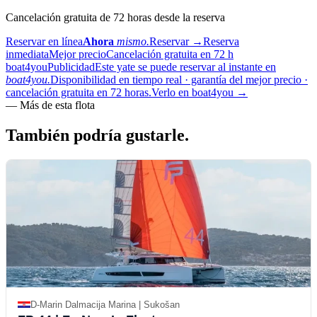
Cancelación gratuita de 72 horas desde la reserva
Reservar en línea
Ahora
mismo.
Reservar
→
Reserva
inmediata
Mejor precio
Cancelación gratuita en 72 h
boat4you
Publicidad
Este yate se puede reservar al instante en
boat4you.
Disponibilidad en tiempo real · garantía del mejor precio ·
cancelación gratuita en 72 horas.
Verlo en boat4you
→
—
Más de esta flota
También podría
gustarle.
D-Marin Dalmacija Marina | Sukošan