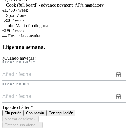
Cook (full board) - advance payment, APA mandatory
€1,750 / week
Sport Zone
€300 / week
Jobe Manta floating mat
€180 / week
— Enviar la consulta
Elige una
semana.
¿Cuándo navegas?
FECHA DE INICIO
FECHA DE FIN
Tipo de chárter
*
Sin patrón
Con patrón
Con tripulación
Mostrar desglose
⌄
Obtener una oferta →