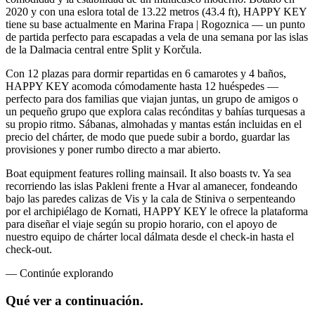
2020 y con una eslora total de 13.22 metros (43.4 ft), HAPPY KEY
tiene su base actualmente en Marina Frapa | Rogoznica — un punto
de partida perfecto para escapadas a vela de una semana por las islas
de la Dalmacia central entre Split y Korčula.
Con 12 plazas para dormir repartidas en 6 camarotes y 4 baños,
HAPPY KEY acomoda cómodamente hasta 12 huéspedes —
perfecto para dos familias que viajan juntas, un grupo de amigos o
un pequeño grupo que explora calas recónditas y bahías turquesas a
su propio ritmo. Sábanas, almohadas y mantas están incluidas en el
precio del chárter, de modo que puede subir a bordo, guardar las
provisiones y poner rumbo directo a mar abierto.
Boat equipment features rolling mainsail. It also boasts tv. Ya sea
recorriendo las islas Pakleni frente a Hvar al amanecer, fondeando
bajo las paredes calizas de Vis y la cala de Stiniva o serpenteando
por el archipiélago de Kornati, HAPPY KEY le ofrece la plataforma
para diseñar el viaje según su propio horario, con el apoyo de
nuestro equipo de chárter local dálmata desde el check-in hasta el
check-out.
—
Continúe explorando
Qué ver
a continuación.