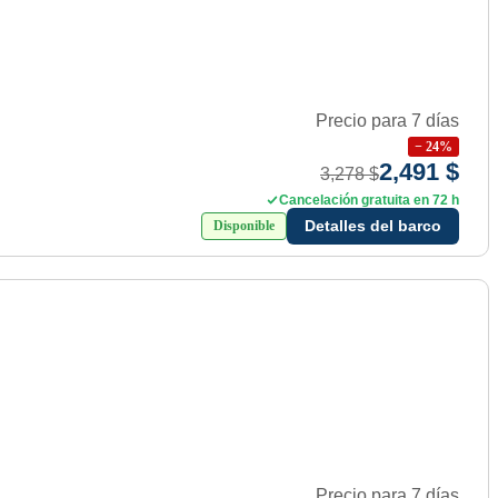
Precio para 7 días
−
24
%
2,491 $
3,278 $
Cancelación gratuita en 72 h
Detalles del barco
Disponible
Precio para 7 días