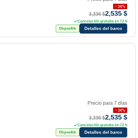
−
24
%
2,535 $
3,336 $
Cancelación gratuita en 72 h
Detalles del barco
Disponible
Precio para 7 días
−
24
%
2,535 $
3,336 $
Cancelación gratuita en 72 h
Detalles del barco
Disponible