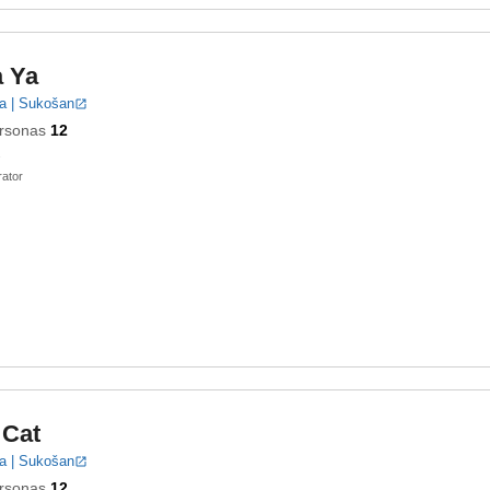
a Ya
a | Sukošan
rsonas
12
ator
 Cat
a | Sukošan
rsonas
12