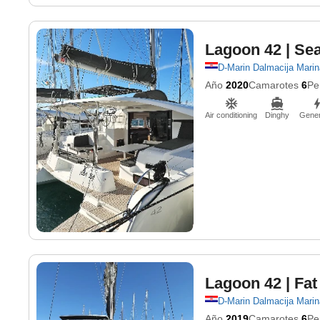
Lagoon 42
| Se
D-Marin Dalmacija Marin
Año
2020
Camarotes
6
Pe
Air conditioning
Dinghy
Gener
Lagoon 42
| Fat
D-Marin Dalmacija Marin
Año
2019
Camarotes
6
Pe