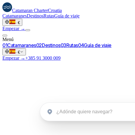
Catamaran
Charter
Croatia
Catamaranes
Destinos
Rutas
Guía de viaje
·
€
Empezar →
Menú
0
1
Catamaranes
0
2
Destinos
0
3
Rutas
0
4
Guía de viaje
·
€
Empezar →
+385 91 3000 009
Croacia.
Iniciar una consulta
→