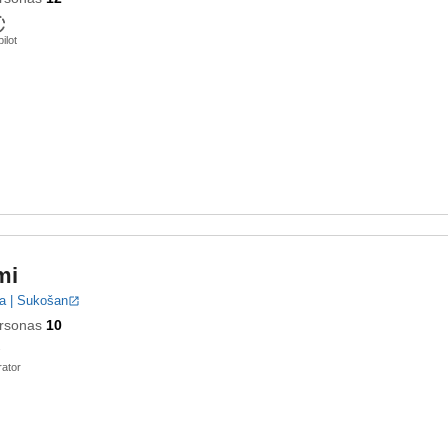
ilot
mi
a | Sukošan
rsonas
10
ator