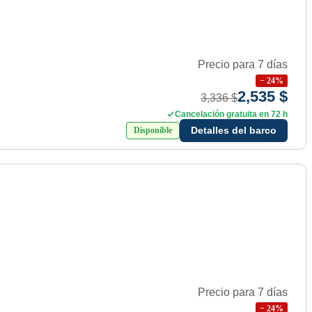
Precio para 7 días
−
24
%
2,535 $
3,336 $
Cancelación gratuita en 72 h
Detalles del barco
Disponible
Precio para 7 días
−
24
%