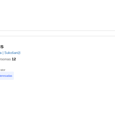
us
a | Sukošan
rsonas
12
ator
nteresadas