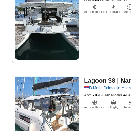
Air conditioning
Generator
Autop
Lagoon 38
| Na
D-Marin Dalmacija Marin
Año
2026
Camarotes
4
Pe
Air conditioning
Dinghy
Gener