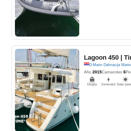
Lagoon 450
| T
D-Marin Dalmacija Marin
Año
2015
Camarotes
6
Pe
Dinghy
Generator
Solar pan