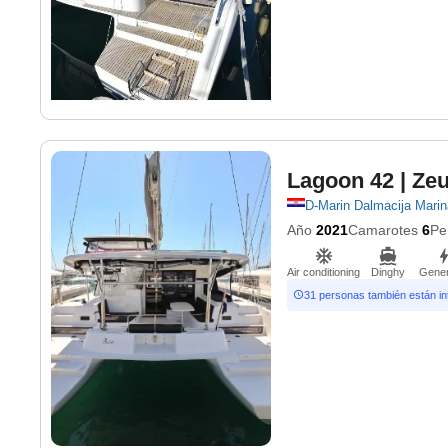
Lagoon 42
| Ze
D-Marin Dalmacija Marin
Año
2021
Camarotes
6
Pe
Air conditioning
Dinghy
Gener
31 personas también están i