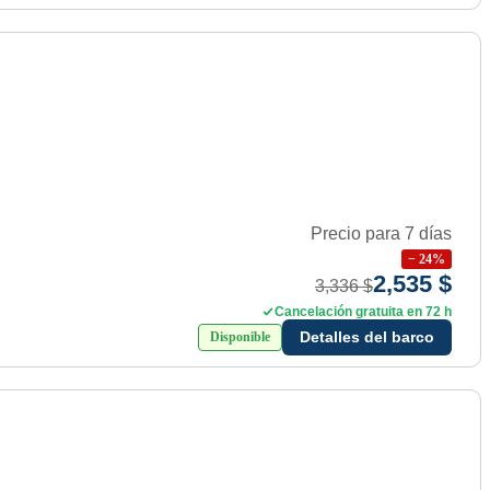
Precio para 7 días
−
24
%
2,535 $
3,336 $
Cancelación gratuita en 72 h
Detalles del barco
Disponible