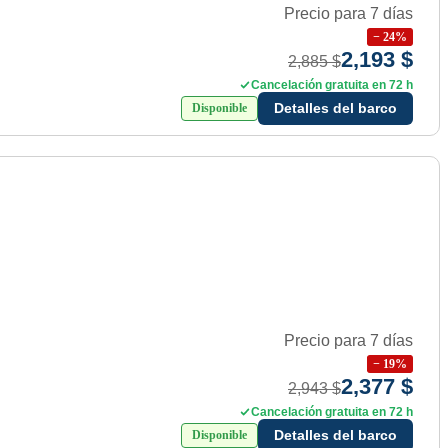
Precio para 7 días
−
24
%
2,193 $
2,885 $
Cancelación gratuita en 72 h
Detalles del barco
Disponible
Precio para 7 días
−
19
%
2,377 $
2,943 $
Cancelación gratuita en 72 h
Detalles del barco
Disponible