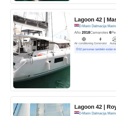
Lagoon 42
| Ma
D-Marin Dalmacija Marin
Año
2018
Camarotes
6
Pe
Air conditioning
Generator
Autop
32 personas también están i
Lagoon 42
| Roy
D-Marin Dalmacija Marin