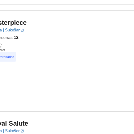
sterpiece
a | Sukošan
rsonas
12
ilot
nteresadas
al Salute
a | Sukošan