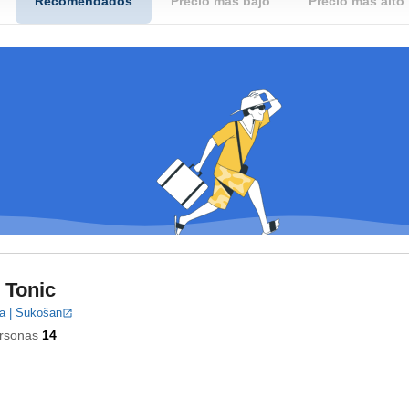
Recomendados
Precio más bajo
Precio más alto
 Tonic
a | Sukošan
rsonas
14