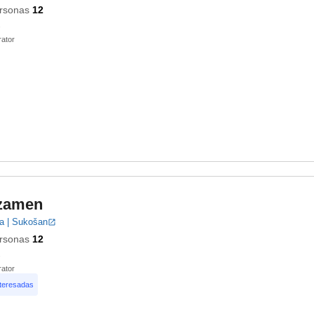
rsonas
12
ator
zamen
a | Sukošan
rsonas
12
ator
nteresadas