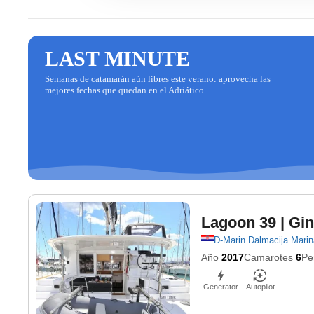
LAST MINUTE
Semanas de catamarán aún libres este verano: aprovecha las
mejores fechas que quedan en el Adriático
Lagoon 39
| Gin
D-Marin Dalmacija Marin
Año
2017
Camarotes
6
Pe
Generator
Autopilot