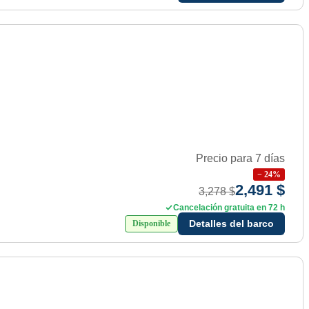
Precio para 7 días
−
24
%
2,491 $
3,278 $
Cancelación gratuita en 72 h
Detalles del barco
Disponible