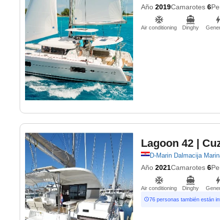
Año
2019
Camarotes
6
Pe
Air conditioning
Dinghy
Gener
Lagoon 42
| Cu
D-Marin Dalmacija Marin
Año
2021
Camarotes
6
Pe
Air conditioning
Dinghy
Gener
76 personas también están i