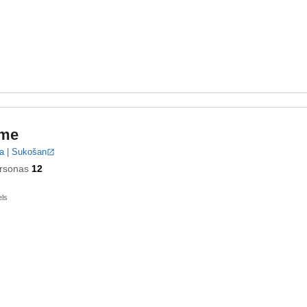
ime
a | Sukošan
rsonas
12
els