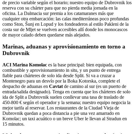
de precio variable según el horario; nuestro equipo de Dubrovnik los
reserva con su chárter para que no pierda media jornada en la
oficina. La Dalmacia sur premia a los catamaranes más que
cualquier otra embarcación: las calas mediterráneas poco profundas
como Ston, Šunj en Lopud y los fondeaderos al estilo Pakleni de la
costa sur de Mljet se vuelven accesibles allí donde los monocascos
de mayor calado deben quedarse más alejados.
Marinas, aduanas y aprovisionamiento en torno a
Dubrovnik
ACI Marina Komolac
es la base principal: bien equipada, con
combustible y aprovisionamiento in situ, y un punto de entrega
fiable para chárteres de solo ida desde Split. Si va a cruzar a
Montenegro para un desvío por la Boka Kotorska, complete el
despacho de aduanas en
Cavtat
de camino al sur (es un puerto de
entrada/salida designado). Tenga en cuenta que los chárteres de solo
ida de Split a Dubrovnik suelen conllevar una tasa de traslado de
450-800 € según el operador y la semana; nuestro equipo negocia la
mejor tarifa al reservar. Los restaurantes de la Ciudad Vieja de
Dubrovnik quedan a poca distancia a pie una vez amarrado en
Komolac; un taxi acuático o un breve Uber le llevan al Stradun en
15 minutos.