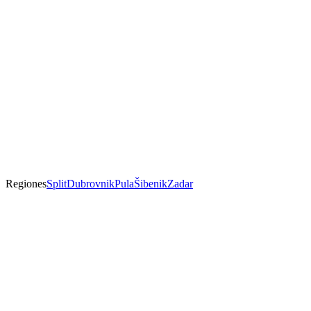
Regiones
Split
Dubrovnik
Pula
Šibenik
Zadar