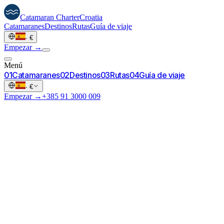
Catamaran
Charter
Croatia
Catamaranes
Destinos
Rutas
Guía de viaje
·
€
Empezar →
Menú
0
1
Catamaranes
0
2
Destinos
0
3
Rutas
0
4
Guía de viaje
·
€
Empezar →
+385 91 3000 009