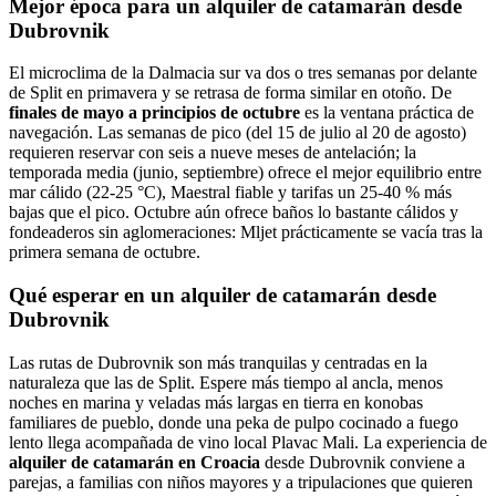
Mejor época para un alquiler de catamarán desde
Dubrovnik
El microclima de la Dalmacia sur va dos o tres semanas por delante
de Split en primavera y se retrasa de forma similar en otoño. De
finales de mayo a principios de octubre
es la ventana práctica de
navegación. Las semanas de pico (del 15 de julio al 20 de agosto)
requieren reservar con seis a nueve meses de antelación; la
temporada media (junio, septiembre) ofrece el mejor equilibrio entre
mar cálido (22-25 °C), Maestral fiable y tarifas un 25-40 % más
bajas que el pico. Octubre aún ofrece baños lo bastante cálidos y
fondeaderos sin aglomeraciones: Mljet prácticamente se vacía tras la
primera semana de octubre.
Qué esperar en un alquiler de catamarán desde
Dubrovnik
Las rutas de Dubrovnik son más tranquilas y centradas en la
naturaleza que las de Split. Espere más tiempo al ancla, menos
noches en marina y veladas más largas en tierra en konobas
familiares de pueblo, donde una peka de pulpo cocinado a fuego
lento llega acompañada de vino local Plavac Mali. La experiencia de
alquiler de catamarán en Croacia
desde Dubrovnik conviene a
parejas, a familias con niños mayores y a tripulaciones que quieren