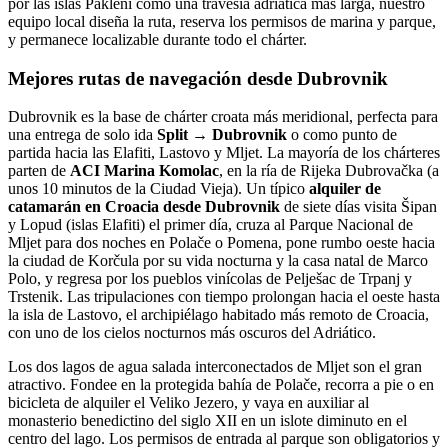
por las islas Pakleni como una travesía adriática más larga, nuestro
equipo local diseña la ruta, reserva los permisos de marina y parque,
y permanece localizable durante todo el chárter.
Mejores rutas de navegación desde Dubrovnik
Dubrovnik es la base de chárter croata más meridional, perfecta para
una entrega de solo ida
Split → Dubrovnik
o como punto de
partida hacia las Elafiti, Lastovo y Mljet. La mayoría de los chárteres
parten de
ACI Marina Komolac
, en la ría de Rijeka Dubrovačka (a
unos 10 minutos de la Ciudad Vieja). Un típico
alquiler de
catamarán en Croacia desde Dubrovnik
de siete días visita Šipan
y Lopud (islas Elafiti) el primer día, cruza al Parque Nacional de
Mljet para dos noches en Polače o Pomena, pone rumbo oeste hacia
la ciudad de Korčula por su vida nocturna y la casa natal de Marco
Polo, y regresa por los pueblos vinícolas de Pelješac de Trpanj y
Trstenik. Las tripulaciones con tiempo prolongan hacia el oeste hasta
la isla de Lastovo, el archipiélago habitado más remoto de Croacia,
con uno de los cielos nocturnos más oscuros del Adriático.
Los dos lagos de agua salada interconectados de Mljet son el gran
atractivo. Fondee en la protegida bahía de Polače, recorra a pie o en
bicicleta de alquiler el Veliko Jezero, y vaya en auxiliar al
monasterio benedictino del siglo XII en un islote diminuto en el
centro del lago. Los permisos de entrada al parque son obligatorios y