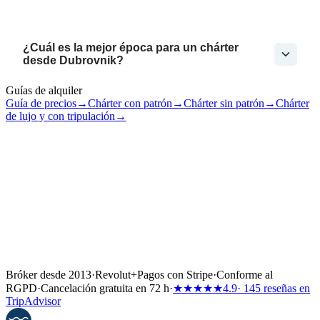
¿Cuál es la mejor época para un chárter
desde Dubrovnik?
Guías de alquiler
Guía de precios
→
Chárter con patrón
→
Chárter sin patrón
→
Chárter
de lujo y con tripulación
→
Bróker desde 2013
·
Revolut
+
Pagos con Stripe
·
Conforme al
RGPD
·
Cancelación gratuita en 72 h
·
★★★★★
4.9
· 145 reseñas en
TripAdvisor