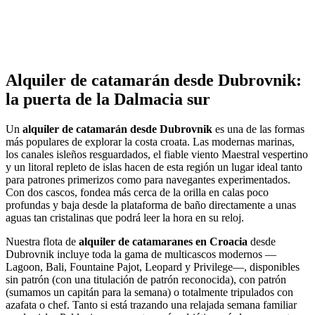
tranquila. Cruce hasta Pelješac para visitar Lovište o Kobaš, ambos
con amarres y buen marisco. Si dispone de tiempo, continúe hasta el
Parque Natural de Lastovo por sus profundas bahías y aguas
cristalinas. Zaklopatica y Skrivena Luka ofrecen refugio, servicios
básicos y un pausado ritmo isleño. Esta etapa reúne cultura,
diversión a la vela y calas apartadas.
Alquiler de catamarán desde Dubrovnik:
la puerta de la Dalmacia sur
Un
alquiler de catamarán desde Dubrovnik
es una de las formas
más populares de explorar la costa croata. Las modernas marinas,
los canales isleños resguardados, el fiable viento Maestral vespertino
y un litoral repleto de islas hacen de esta región un lugar ideal tanto
para patrones primerizos como para navegantes experimentados.
Con dos cascos, fondea más cerca de la orilla en calas poco
profundas y baja desde la plataforma de baño directamente a unas
aguas tan cristalinas que podrá leer la hora en su reloj.
Nuestra flota de
alquiler de catamaranes en Croacia
desde
Dubrovnik incluye toda la gama de multicascos modernos —
Lagoon, Bali, Fountaine Pajot, Leopard y Privilege—, disponibles
sin patrón (con una titulación de patrón reconocida), con patrón
(sumamos un capitán para la semana) o totalmente tripulados con
azafata o chef. Tanto si está trazando una relajada semana familiar