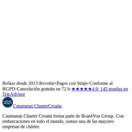
concentra sobre todo en invierno y a principios de primavera, así
que presente su candidatura antes de abril. Leemos cada candidatura
y llamamos personalmente a los candidatos preseleccionados.
Presentar candidatura por contacto →
O inicie una consulta
Bróker desde 2013
·
Revolut
+
Pagos con Stripe
·
Conforme al
RGPD
·
Cancelación gratuita en 72 h
·
★★★★★
4.9
· 145 reseñas en
TripAdvisor
Catamaran
Charter
Croatia
Catamaran Charter Croatia forma parte de Boat4You Group. Con
embarcaciones en todo el mundo, somos una de las mayores
empresas de chárter.