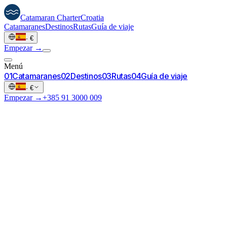
Catamaran
Charter
Croatia
Catamaranes
Destinos
Rutas
Guía de viaje
·
€
Empezar →
Menú
0
1
Catamaranes
0
2
Destinos
0
3
Rutas
0
4
Guía de viaje
·
€
Empezar →
+385 91 3000 009