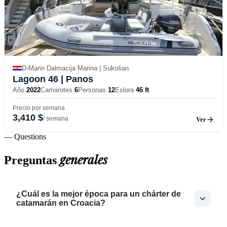
D-Marin Dalmacija Marina | Sukošan
Lagoon 46
| Panos
Año
2022
Camarotes
6
Personas
12
Eslora
46 ft
Precio por semana
3,410 $
/ semana
Ver
— Questions
generales
Preguntas
¿Cuál es la mejor época para un chárter de
catamarán en Croacia?