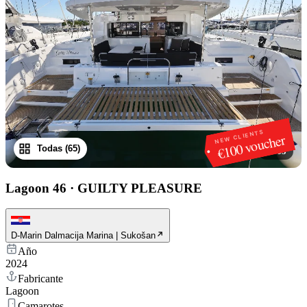
NEW CLIENTS
€100 voucher
Todas (65)
1
/
65
Lagoon 46
·
GUILTY PLEASURE
D-Marin Dalmacija Marina | Sukošan
Año
2024
Fabricante
Lagoon
Camarotes