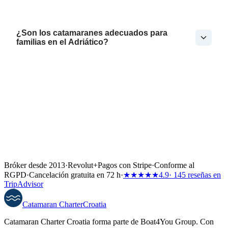
¿Son los catamaranes adecuados para
familias en el Adriático?
Bróker desde 2013
·
Revolut
+
Pagos con Stripe
·
Conforme al
RGPD
·
Cancelación gratuita en 72 h
·
★★★★★
4.9
· 145 reseñas en
TripAdvisor
Catamaran
Charter
Croatia
Catamaran Charter Croatia forma parte de Boat4You Group. Con