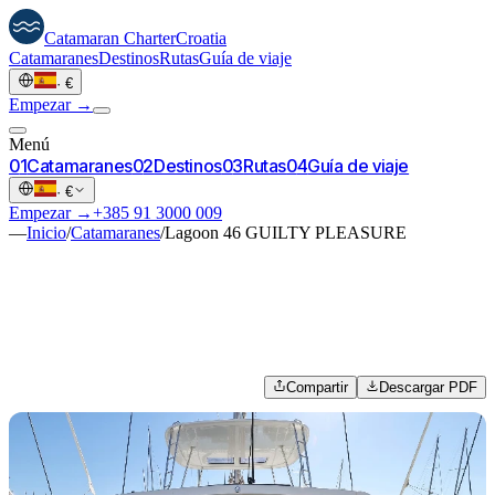
Catamaran
Charter
Croatia
Catamaranes
Destinos
Rutas
Guía de viaje
·
€
Empezar →
Menú
0
1
Catamaranes
0
2
Destinos
0
3
Rutas
0
4
Guía de viaje
·
€
Empezar →
+385 91 3000 009
—
Inicio
/
Catamaranes
/
Lagoon 46 GUILTY PLEASURE
Compartir
Descargar PDF