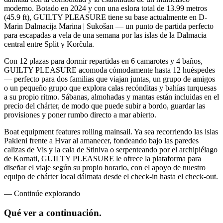
moderno. Botado en 2024 y con una eslora total de 13.99 metros
(45.9 ft), GUILTY PLEASURE tiene su base actualmente en D-
Marin Dalmacija Marina | Sukošan — un punto de partida perfecto
para escapadas a vela de una semana por las islas de la Dalmacia
central entre Split y Korčula.
Con 12 plazas para dormir repartidas en 6 camarotes y 4 baños,
GUILTY PLEASURE acomoda cómodamente hasta 12 huéspedes
— perfecto para dos familias que viajan juntas, un grupo de amigos
o un pequeño grupo que explora calas recónditas y bahías turquesas
a su propio ritmo. Sábanas, almohadas y mantas están incluidas en el
precio del chárter, de modo que puede subir a bordo, guardar las
provisiones y poner rumbo directo a mar abierto.
Boat equipment features rolling mainsail. Ya sea recorriendo las islas
Pakleni frente a Hvar al amanecer, fondeando bajo las paredes
calizas de Vis y la cala de Stiniva o serpenteando por el archipiélago
de Kornati, GUILTY PLEASURE le ofrece la plataforma para
diseñar el viaje según su propio horario, con el apoyo de nuestro
equipo de chárter local dálmata desde el check-in hasta el check-out.
—
Continúe explorando
Qué ver
a continuación.