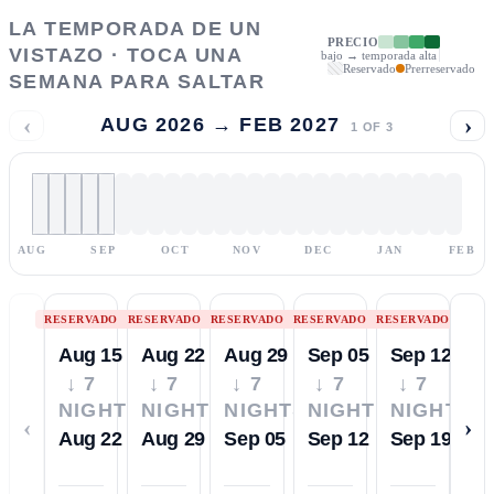
LA TEMPORADA DE UN
PRECIO
VISTAZO · TOCA UNA
bajo → temporada alta
Reservado
Prerreservado
SEMANA PARA SALTAR
‹
›
AUG 2026 → FEB 2027
1
OF
3
AUG
SEP
OCT
NOV
DEC
JAN
FEB
RESERVADO
RESERVADO
RESERVADO
RESERVADO
RESERVADO
Aug 15
Aug 22
Aug 29
Sep 05
Sep 12
↓ 7
↓ 7
↓ 7
↓ 7
↓ 7
NIGHTS
NIGHTS
NIGHTS
NIGHTS
NIGHTS
‹
›
Aug 22
Aug 29
Sep 05
Sep 12
Sep 19