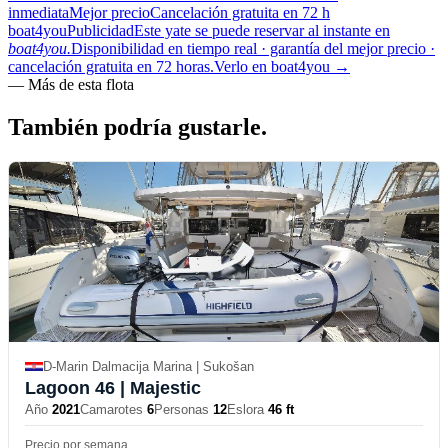
inmediata
Mejor precio
Cancelación gratuita en 72 h
boat4you
Publicidad
Este yate se puede reservar al instante en
boat4you.
Disponibilidad en tiempo real · garantía del mejor precio ·
cancelación gratuita en 72 horas.
Verlo en boat4you
→
—
Más de esta flota
También podría
gustarle.
D-Marin Dalmacija Marina | Sukošan
Lagoon 46
| Majestic
Año
2021
Camarotes
6
Personas
12
Eslora
46 ft
Precio por semana