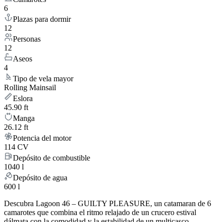
6
Plazas para dormir
12
Personas
12
Aseos
4
Tipo de vela mayor
Rolling Mainsail
Eslora
45.90 ft
Manga
26.12 ft
Potencia del motor
114 CV
Depósito de combustible
1040 l
Depósito de agua
600 l
Descubra Lagoon 46 – GUILTY PLEASURE, un catamaran de 6
camarotes que combina el ritmo relajado de un crucero estival
dálmata con la comodidad y la estabilidad de un multicasco