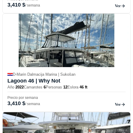
3,410 $
/ semana
Ver
D-Marin Dalmacija Marina | Sukošan
Lagoon 46
| Why Not
Año
2022
Camarotes
6
Personas
12
Eslora
46 ft
Precio por semana
3,410 $
/ semana
Ver