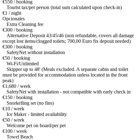
€550 / booking
Tourist tax/per person (total sum calculated upon check-in)
€1 / night
Opcionales
Extra Cleaning fee
€300 / booking
Alternative Deposit 43/45/46 (non refundable, covers all damage
except lost items/clogged toilets; 700,00 Euro fix deposit needed)
€300 / booking
SafetyNet without installation
€50 / booking
Wi-Fi/Unlimited
Skipper up to 48' (Meals excluded. A separate cabin and toilet
must be provided for accommodation unless located in the front
peak)
€1,680 / week
SafetyNet with installation - not compatible with early check in
€150 / booking
Snorkelling set (no fins)
€10 / week
Ice Maker - limited availability
€50 / week
Welcome pet on board/per pet
€100 / week
Towel Beach