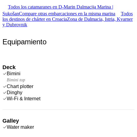
Todos los catamaranes en D-Marin Dalmacija Marina |
Sukošan
Compare otras embarcaciones en la misma marina
Todos
los destinos de chárter en Croacia
Zona de Dalmacia, Istria, Kvarner
y Dubrovnik
Equipamiento
Deck
Bimini
Bimini top
Chart plotter
Dinghy
Wi-Fi & Internet
Galley
Water maker