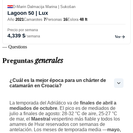
D-Marin Dalmacija Marina | Sukošan
Lagoon 50
| Lux
Año
2021
Camarotes
7
Personas
16
Eslora
48 ft
Precio por semana
4,339 $
/ semana
Ver
— Questions
generales
Preguntas
¿Cuál es la mejor época para un chárter de
catamarán en Croacia?
La temporada del Adriático va de
finales de abril a
mediados de octubre
. El pico es de mediados de
julio a finales de agosto: 28-32 °C de aire, 25-27 °C
de mar, el
Maestral
vespertino más fiable y todos los
amarres de Hvar reservados con semanas de
antelación. Los meses de temporada media —
mayo,