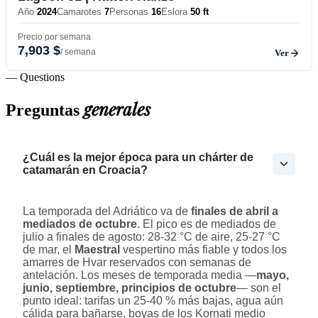
Año
2024
Camarotes
7
Personas
16
Eslora
50 ft
Precio por semana
7,903 $
/ semana
Ver
— Questions
generales
Preguntas
¿Cuál es la mejor época para un chárter de
catamarán en Croacia?
La temporada del Adriático va de
finales de abril a
mediados de octubre
. El pico es de mediados de
julio a finales de agosto: 28-32 °C de aire, 25-27 °C
de mar, el
Maestral
vespertino más fiable y todos los
amarres de Hvar reservados con semanas de
antelación. Los meses de temporada media —
mayo,
junio, septiembre, principios de octubre
— son el
punto ideal: tarifas un 25-40 % más bajas, agua aún
cálida para bañarse, boyas de los Kornati medio