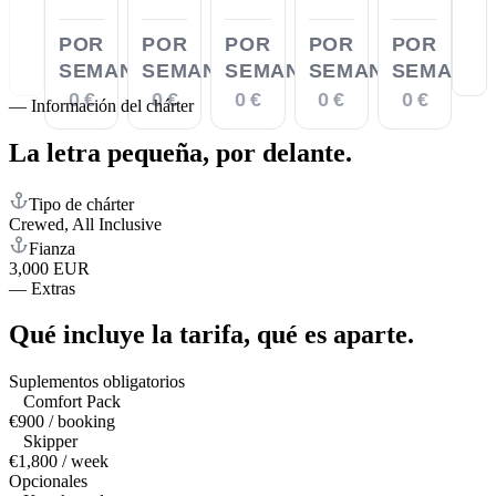
POR
POR
POR
POR
POR
SEMANA
SEMANA
SEMANA
SEMANA
SEMANA
0 €
0 €
0 €
0 €
0 €
—
Información del chárter
La letra pequeña,
por delante.
Tipo de chárter
Crewed, All Inclusive
Fianza
3,000 EUR
—
Extras
Qué incluye la tarifa,
qué es aparte.
Suplementos obligatorios
Comfort Pack
€900 / booking
Skipper
€1,800 / week
Opcionales