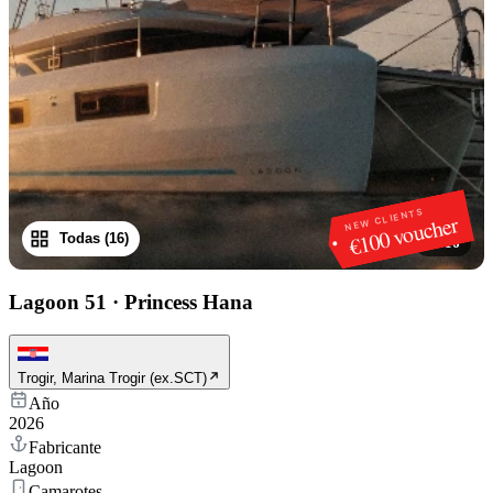
NEW CLIENTS
€100 voucher
Todas (16)
1
/
16
Lagoon 51
·
Princess Hana
Trogir, Marina Trogir (ex.SCT)
Año
2026
Fabricante
Lagoon
Camarotes