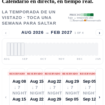
Calendario en directo,
en tiempo real.
LA TEMPORADA DE UN
PRECIO
VISTAZO · TOCA UNA
bajo → temporada alta
Reservado
Prerreservado
SEMANA PARA SALTAR
‹
›
AUG 2026 → FEB 2027
1
OF
4
AUG
SEP
OCT
NOV
DEC
JAN
RESERVADO
RESERVADO
RESERVADO
RESERVADO
RESERVADO
Aug 08
Aug 15
Aug 22
Aug 29
Sep 05
↓ 7
↓ 7
↓ 7
↓ 7
↓ 7
NIGHTS
NIGHTS
NIGHTS
NIGHTS
NIGHTS
‹
›
Aug 15
Aug 22
Aug 29
Sep 05
Sep 12