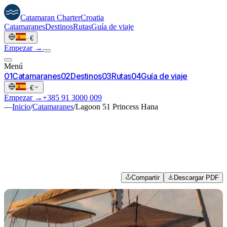
Catamaran
Charter
Croatia
Catamaranes
Destinos
Rutas
Guía de viaje
·
€
Empezar →
Menú
0
1
Catamaranes
0
2
Destinos
0
3
Rutas
0
4
Guía de viaje
·
€
Empezar →
+385 91 3000 009
—
Inicio
/
Catamaranes
/
Lagoon 51 Princess Hana
Compartir
Descargar PDF