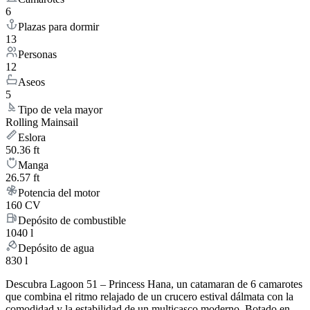
6
Plazas para dormir
13
Personas
12
Aseos
5
Tipo de vela mayor
Rolling Mainsail
Eslora
50.36 ft
Manga
26.57 ft
Potencia del motor
160 CV
Depósito de combustible
1040 l
Depósito de agua
830 l
Descubra Lagoon 51 – Princess Hana, un catamaran de 6 camarotes
que combina el ritmo relajado de un crucero estival dálmata con la
comodidad y la estabilidad de un multicasco moderno. Botado en