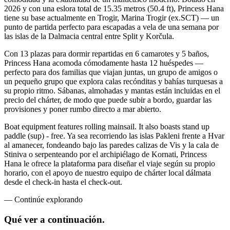
2026 y con una eslora total de 15.35 metros (50.4 ft), Princess Hana
tiene su base actualmente en Trogir, Marina Trogir (ex.SCT) — un
punto de partida perfecto para escapadas a vela de una semana por
las islas de la Dalmacia central entre Split y Korčula.
Con 13 plazas para dormir repartidas en 6 camarotes y 5 baños,
Princess Hana acomoda cómodamente hasta 12 huéspedes —
perfecto para dos familias que viajan juntas, un grupo de amigos o
un pequeño grupo que explora calas recónditas y bahías turquesas a
su propio ritmo. Sábanas, almohadas y mantas están incluidas en el
precio del chárter, de modo que puede subir a bordo, guardar las
provisiones y poner rumbo directo a mar abierto.
Boat equipment features rolling mainsail. It also boasts stand up
paddle (sup) - free. Ya sea recorriendo las islas Pakleni frente a Hvar
al amanecer, fondeando bajo las paredes calizas de Vis y la cala de
Stiniva o serpenteando por el archipiélago de Kornati, Princess
Hana le ofrece la plataforma para diseñar el viaje según su propio
horario, con el apoyo de nuestro equipo de chárter local dálmata
desde el check-in hasta el check-out.
—
Continúe explorando
Qué ver
a continuación.