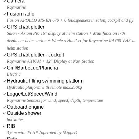
Camera
Raymarine
Fusion radio
Fusion APOLLO MS-RA 670 + 6 loudspeakers in salon, cockpit and fly
GPS chart plotter
Salon - Axiom Pro 16'' display at helm station + Multifunction i70s
display at helm station + Wireless Handset for Raymarine RAY90 VHF at
helm station
GPS chart plotter - cockpit
Raymarine AXIOM + 12'' Display at Nav. Station
Grill/Barbecue/Plancha
Electric
Hydraulic lifting swimming platform
Hydraulic platform with remote max.250kg
Logge/Lot/Speed/Wind
Raymarine Sensors for wind, speed, depth, temperature
Outboard engine
Outside shower
hot water
RIB
3,6 m with 25 HP (operated by Skipper)