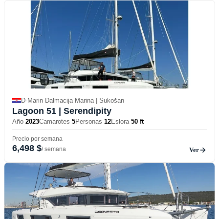
D-Marin Dalmacija Marina | Sukošan
Lagoon 51
| Serendipity
Año
2023
Camarotes
5
Personas
12
Eslora
50 ft
Precio por semana
6,498 $
/ semana
Ver