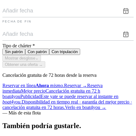
FECHA DE FIN
Tipo de chárter
*
Sin patrón
Con patrón
Con tripulación
Mostrar desglose
⌄
Obtener una oferta →
Cancelación gratuita de 72 horas desde la reserva
Reservar en línea
Ahora
mismo.
Reservar
→
Reserva
inmediata
Mejor precio
Cancelación gratuita en 72 h
boat4you
Publicidad
Este yate se puede reservar al instante en
boat4you.
Disponibilidad en tiempo real · garantía del mejor precio ·
cancelación gratuita en 72 horas.
Verlo en boat4you
→
—
Más de esta flota
También podría
gustarle.