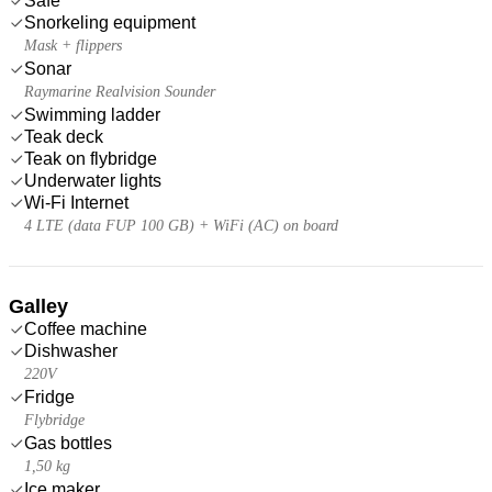
Safe
Snorkeling equipment
Mask + flippers
Sonar
Raymarine Realvision Sounder
Swimming ladder
Teak deck
Teak on flybridge
Underwater lights
Wi-Fi Internet
4 LTE (data FUP 100 GB) + WiFi (AC) on board
Galley
Coffee machine
Dishwasher
220V
Fridge
Flybridge
Gas bottles
1,50 kg
Ice maker