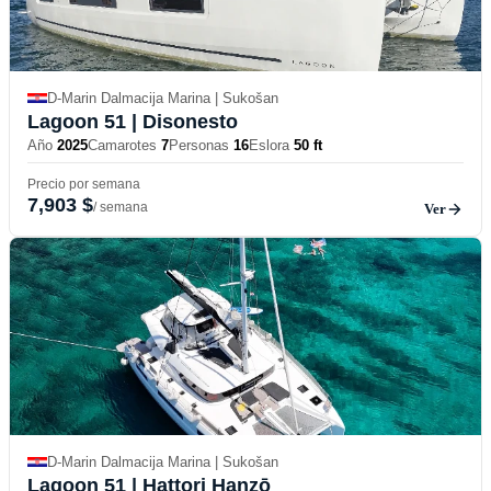
D-Marin Dalmacija Marina | Sukošan
Lagoon 51
| Disonesto
Año
2025
Camarotes
7
Personas
16
Eslora
50 ft
Precio por semana
7,903 $
/ semana
Ver
D-Marin Dalmacija Marina | Sukošan
Lagoon 51
| Hattori Hanzō