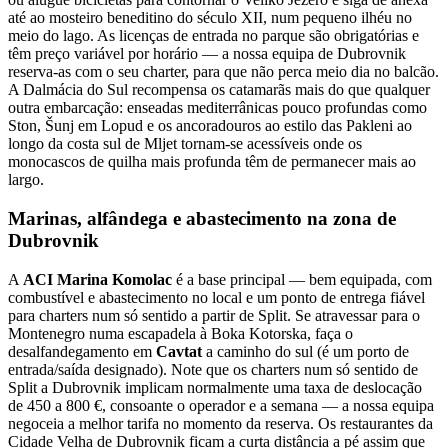
até ao mosteiro beneditino do século XII, num pequeno ilhéu no
meio do lago. As licenças de entrada no parque são obrigatórias e
têm preço variável por horário — a nossa equipa de Dubrovnik
reserva-as com o seu charter, para que não perca meio dia no balcão.
A Dalmácia do Sul recompensa os catamarãs mais do que qualquer
outra embarcação: enseadas mediterrânicas pouco profundas como
Ston, Šunj em Lopud e os ancoradouros ao estilo das Pakleni ao
longo da costa sul de Mljet tornam-se acessíveis onde os
monocascos de quilha mais profunda têm de permanecer mais ao
largo.
Marinas, alfândega e abastecimento na zona de
Dubrovnik
A
ACI Marina Komolac
é a base principal — bem equipada, com
combustível e abastecimento no local e um ponto de entrega fiável
para charters num só sentido a partir de Split. Se atravessar para o
Montenegro numa escapadela à Boka Kotorska, faça o
desalfandegamento em
Cavtat
a caminho do sul (é um porto de
entrada/saída designado). Note que os charters num só sentido de
Split a Dubrovnik implicam normalmente uma taxa de deslocação
de 450 a 800 €, consoante o operador e a semana — a nossa equipa
negoceia a melhor tarifa no momento da reserva. Os restaurantes da
Cidade Velha de Dubrovnik ficam a curta distância a pé assim que