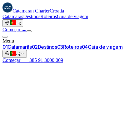
Catamaran
Charter
Croatia
Catamarãs
Destinos
Roteiros
Guia de viagem
·
€
Começar →
Menu
0
1
Catamarãs
0
2
Destinos
0
3
Roteiros
0
4
Guia de viagem
·
€
Começar →
+385 91 3000 009