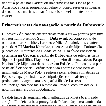
tranquila pelas ilhas Pakleni ou uma travessia mais longa pelo
Adriático, a nossa equipa local define o roteiro, reserva as licenças
dos parques e marinas e mantém-se disponível durante todo o
charter.
Principais rotas de navegação a partir de Dubrovnik
Dubrovnik é a base de charter croata mais a sul — perfeita para uma
entrega num só sentido
Split → Dubrovnik
ou como ponto de
partida para as Elaphites, Lastovo e Mljet. A maioria dos charters
parte da
ACI Marina Komolac
, na enseada de Rijeka Dubrovačka
(a cerca de 10 minutos da Cidade Velha). Um típico
charter de
catamarã na Croácia a partir de Dubrovnik
de sete dias visita
Šipan e Lopud (ilhas Elaphites) no primeiro dia, cruza até ao Parque
Nacional de Mljet para duas noites em Polače ou Pomena, vira para
oeste até à cidade de Korčula pela vida noturna e pelo local de
nascimento de Marco Polo, e regressa pelas aldeias vinhateiras de
Pelješac, Trpanj e Trstenik. As tripulações com mais tempo
prolongam a viagem para oeste, até à ilha de Lastovo — o
arquipélago habitado mais remoto da Croácia, com um dos céus
noturnos mais escuros do Adriático.
Os dois lagos de água salgada interligados de Mljet são a grande
atração. Fundeie na baía protegida de Polače, faça uma caminhada
ou alugue bicicletas para contornar o Veliko Jezero e siga de anexa