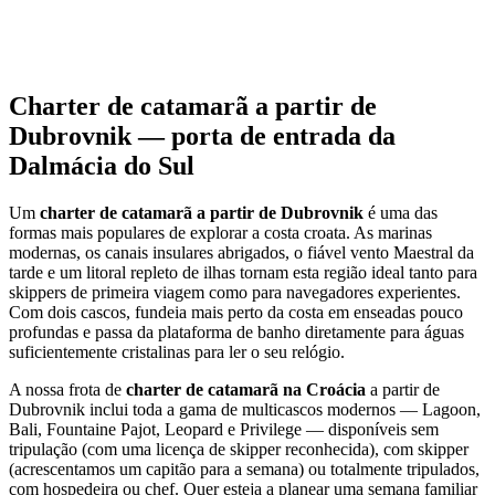
Lovište ou Kobaš, ambas com amarrações e bom marisco. Se tiver
tempo, prossiga até ao Parque Natural de Lastovo pelas suas baías
profundas e águas cristalinas. Zaklopatica e Skrivena Luka oferecem
abrigo, serviços simples e um ritmo de ilha pausado. Esta etapa
reúne cultura, prazer de navegar e enseadas isoladas.
Charter de catamarã a partir de
Dubrovnik — porta de entrada da
Dalmácia do Sul
Um
charter de catamarã a partir de Dubrovnik
é uma das
formas mais populares de explorar a costa croata. As marinas
modernas, os canais insulares abrigados, o fiável vento Maestral da
tarde e um litoral repleto de ilhas tornam esta região ideal tanto para
skippers de primeira viagem como para navegadores experientes.
Com dois cascos, fundeia mais perto da costa em enseadas pouco
profundas e passa da plataforma de banho diretamente para águas
suficientemente cristalinas para ler o seu relógio.
A nossa frota de
charter de catamarã na Croácia
a partir de
Dubrovnik inclui toda a gama de multicascos modernos — Lagoon,
Bali, Fountaine Pajot, Leopard e Privilege — disponíveis sem
tripulação (com uma licença de skipper reconhecida), com skipper
(acrescentamos um capitão para a semana) ou totalmente tripulados,
com hospedeira ou chef. Quer esteja a planear uma semana familiar