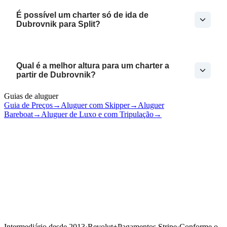
É possível um charter só de ida de
Dubrovnik para Split?
Qual é a melhor altura para um charter a
partir de Dubrovnik?
Guias de aluguer
Guia de Preços
→
Aluguer com Skipper
→
Aluguer
Bareboat
→
Aluguer de Luxo e com Tripulação
→
Intermediário desde 2013
·
Revolut
+
Pagamentos Stripe
·
Conforme o