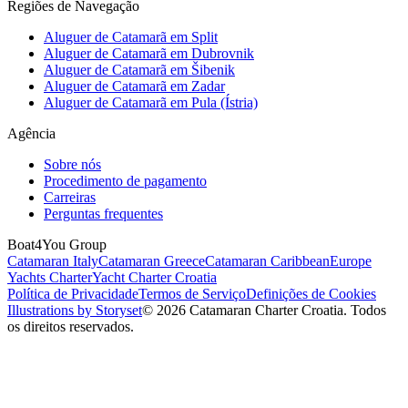
Regiões de Navegação
Aluguer de Catamarã em Split
Aluguer de Catamarã em Dubrovnik
Aluguer de Catamarã em Šibenik
Aluguer de Catamarã em Zadar
Aluguer de Catamarã em Pula (Ístria)
Agência
Sobre nós
Procedimento de pagamento
Carreiras
Perguntas frequentes
Boat4You Group
Catamaran Italy
Catamaran Greece
Catamaran Caribbean
Europe
Yachts Charter
Yacht Charter Croatia
Política de Privacidade
Termos de Serviço
Definições de Cookies
Illustrations by Storyset
© 2026 Catamaran Charter Croatia. Todos
os direitos reservados.