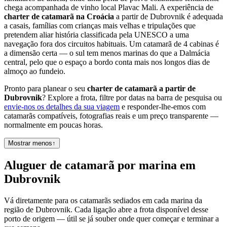
chega acompanhada de vinho local Plavac Mali. A experiência de
charter de catamarã na Croácia
a partir de Dubrovnik é adequada
a casais, famílias com crianças mais velhas e tripulações que
pretendem aliar história classificada pela UNESCO a uma
navegação fora dos circuitos habituais. Um catamarã de 4 cabinas é
a dimensão certa — o sul tem menos marinas do que a Dalmácia
central, pelo que o espaço a bordo conta mais nos longos dias de
almoço ao fundeio.
Pronto para planear o seu
charter de catamarã a partir de
Dubrovnik
? Explore a frota, filtre por datas na barra de pesquisa ou
envie-nos os detalhes da sua viagem
e responder-lhe-emos com
catamarãs compatíveis, fotografias reais e um preço transparente —
normalmente em poucas horas.
Mostrar menos
↑
Aluguer de catamarã por marina em
Dubrovnik
Vá diretamente para os catamarãs sediados em cada marina da
região de Dubrovnik. Cada ligação abre a frota disponível desse
porto de origem — útil se já souber onde quer começar e terminar a