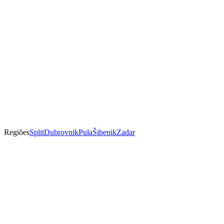
Regiões
Split
Dubrovnik
Pula
Šibenik
Zadar