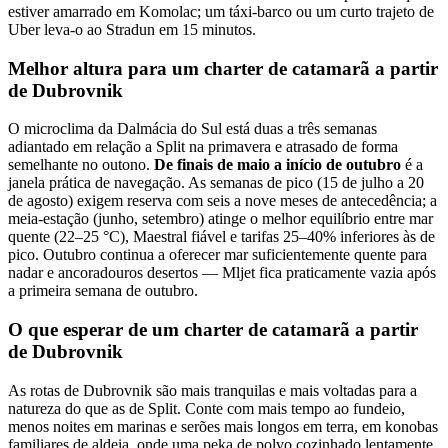
estiver amarrado em Komolac; um táxi-barco ou um curto trajeto de
Uber leva-o ao Stradun em 15 minutos.
Melhor altura para um charter de catamarã a partir
de Dubrovnik
O microclima da Dalmácia do Sul está duas a três semanas
adiantado em relação a Split na primavera e atrasado de forma
semelhante no outono.
De finais de maio a início de outubro
é a
janela prática de navegação. As semanas de pico (15 de julho a 20
de agosto) exigem reserva com seis a nove meses de antecedência; a
meia-estação (junho, setembro) atinge o melhor equilíbrio entre mar
quente (22–25 °C), Maestral fiável e tarifas 25–40% inferiores às de
pico. Outubro continua a oferecer mar suficientemente quente para
nadar e ancoradouros desertos — Mljet fica praticamente vazia após
a primeira semana de outubro.
O que esperar de um charter de catamarã a partir
de Dubrovnik
As rotas de Dubrovnik são mais tranquilas e mais voltadas para a
natureza do que as de Split. Conte com mais tempo ao fundeio,
menos noites em marinas e serões mais longos em terra, em konobas
familiares de aldeia, onde uma peka de polvo cozinhado lentamente