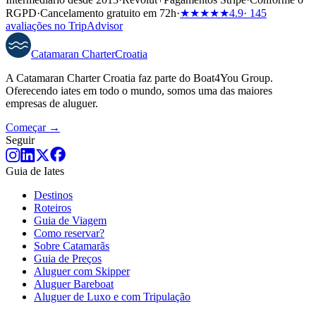
RGPD
·
Cancelamento gratuito em 72h
·
★★★★★
4.9
· 145
avaliações no TripAdvisor
Catamaran
Charter
Croatia
A Catamaran Charter Croatia faz parte do Boat4You Group.
Oferecendo iates em todo o mundo, somos uma das maiores
empresas de aluguer.
Começar →
Seguir
Guia de Iates
Destinos
Roteiros
Guia de Viagem
Como reservar?
Sobre Catamarãs
Guia de Preços
Aluguer com Skipper
Aluguer Bareboat
Aluguer de Luxo e com Tripulação