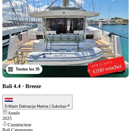
NEW CLIENTS
€100 voucher
Toutes les 35
1
/
35
Bali 4.4
·
Breeze
D-Marin Dalmacija Marina | Sukošan
Année
2025
Constructeur
Bali Catamarans