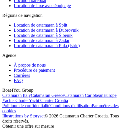
Location bareboat
Location de luxe avec équipage
Régions de navigation
Location de catamaran à Split
Location de catamaran à Dubrovnik
Location de catamaran à Šibenik
Location de catamaran à Zadar
Location de catamaran à Pula (Istrie)
Agence
À propos de nous
Procédure de paiement
Carrières
FAQ
Boat4You Group
Catamaran Italy
Catamaran Greece
Catamaran Caribbean
Europe
Yachts Charter
Yacht Charter Croatia
Politique de confidentialité
Conditions d'utilisation
Paramètres des
cookies
Illustrations by Storyset
© 2026 Catamaran Charter Croatia. Tous
droits réservés.
Obtenir une offre sur mesure