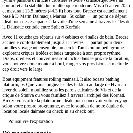
rythme paisible d{article} croisière estivale {cruiseAdjective} au
confort et à la stabilité dun multicoque moderne. Mis à l'eau en 2025
et mesurant 13.5 mètres (44.3 ft) hors tout, Breeze est actuellement
basé à D-Marin Dalmacija Marina | Sukošan — un point de départ
idéal pour des escapades à la voile d'une semaine à travers les îles de
la Dalmatie centrale entre Split et Korčula.
Avec 11 couchages répartis sur 4 cabines et 4 salles de bain, Breeze
accueille confortablement jusqu'à 11 invités — parfait pour deux
familles voyageant ensemble, un cercle d'amis ou un petit groupe
explorant criques isolées et baies turquoise à son propre rythme.
Draps, oreillers et couvertures sont inclus dans le prix de la location,
vous pouvez donc monter à bord, ranger vos provisions et mettre le
cap droit vers le large.
Boat equipment features rolling mainsail. It also boasts bathing
platform, tv. Que vous longiez les îles Pakleni au large de Hvar au
lever du soleil, mouilliez sous les parois calcaires de Vis et de la
crique de Stiniva ou vous faufiliez à travers l'archipel des Kornati,
Breeze vous offre la plateforme idéale pour concevoir votre voyage
selon votre propre programme, avec le soutien de notre équipe de
location locale dalmate du check-in au check-out.
—
Poursuivre l'exploration
Où regarder
ensuite.