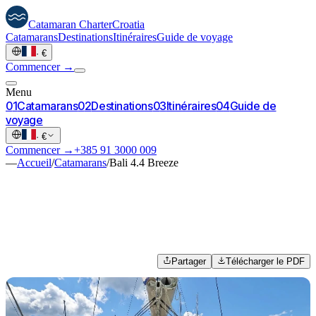
Catamaran
Charter
Croatia
Catamarans
Destinations
Itinéraires
Guide de voyage
·
€
Commencer →
Menu
0
1
Catamarans
0
2
Destinations
0
3
Itinéraires
0
4
Guide de
voyage
·
€
Commencer →
+385 91 3000 009
—
Accueil
/
Catamarans
/
Bali 4.4 Breeze
Partager
Télécharger le PDF