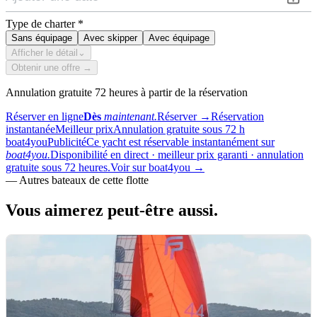
Type de charter
*
Sans équipage
Avec skipper
Avec équipage
Afficher le détail
⌄
Obtenir une offre →
Annulation gratuite 72 heures à partir de la réservation
Réserver en ligne
Dès
maintenant.
Réserver
→
Réservation
instantanée
Meilleur prix
Annulation gratuite sous 72 h
boat4you
Publicité
Ce yacht est réservable instantanément sur
boat4you.
Disponibilité en direct · meilleur prix garanti · annulation
gratuite sous 72 heures.
Voir sur boat4you
→
—
Autres bateaux de cette flotte
Vous aimerez
peut-être aussi.