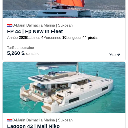
D-Marin Dalmacija Marina | Sukošan
FP 44
| Fp New In Fleet
Année
2026
Cabines
4
Personnes
10
Longueur
44 pieds
Tarif par semaine
5,260 $
/ semaine
Voir
D-Marin Dalmacija Marina | Sukošan
Lagoon 43
| Mali Niko