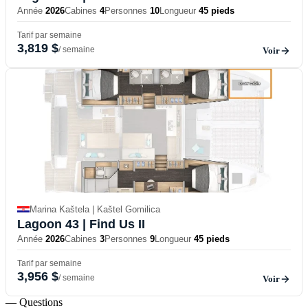
Année
2026
Cabines
4
Personnes
10
Longueur
45 pieds
Tarif par semaine
3,819 $
/ semaine
Voir
Marina Kaštela | Kaštel Gomilica
Lagoon 43
| Find Us II
Année
2026
Cabines
3
Personnes
9
Longueur
45 pieds
Tarif par semaine
3,956 $
/ semaine
Voir
— Questions