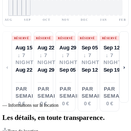
AUG
SEP
OCT
NOV
DEC
JAN
FEB
RÉSERVÉ
RÉSERVÉ
RÉSERVÉ
RÉSERVÉ
RÉSERVÉ
Aug 15
Aug 22
Aug 29
Sep 05
Sep 12
↓ 7
↓ 7
↓ 7
↓ 7
↓ 7
NIGHTS
NIGHTS
NIGHTS
NIGHTS
NIGHTS
‹
›
Aug 22
Aug 29
Sep 05
Sep 12
Sep 19
PAR
PAR
PAR
PAR
PAR
SEMAINE
SEMAINE
SEMAINE
SEMAINE
SEMAINE
0 €
0 €
0 €
0 €
0 €
—
Informations sur la location
Les détails,
en toute transparence.