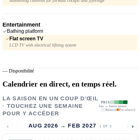
sunbathing cushions for forward cockpit and flybridge
Entertainment
Bathing platform
Flat screen TV
LCD TV with electrical liftting system
—
Disponibilité
Calendrier en direct,
en temps réel.
LA SAISON EN UN COUP D'ŒIL
PRIX
· TOUCHEZ UNE SEMAINE
bas → haute saison
Réservé
Pré-réservé
POUR Y ACCÉDER
‹
›
AUG 2026 → FEB 2027
1
OF
3