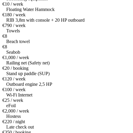
€10 / week
Floating Water Hammock
€180 / week
RIB 3,8m with console + 20 HP outboard
€790 / week
Towels
€8
Beach towel
€8
Seabob
€1,000 / week
Railing net (Safety net)
€20 / booking
Stand up paddle (SUP)
€120 / week
Outboard engine 2,5 HP
€100 / week
Wi-Fi Internet
€25 / week
eFoil
€2,000 / week
Hostess
€220 / night
Late check out
€350 / booking