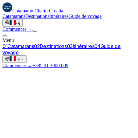
Catamaran
Charter
Croatia
Catamarans
Destinations
Itinéraires
Guide de voyage
·
€
Commencer →
Menu
0
1
Catamarans
0
2
Destinations
0
3
Itinéraires
0
4
Guide de
voyage
·
€
Commencer →
+385 91 3000 009