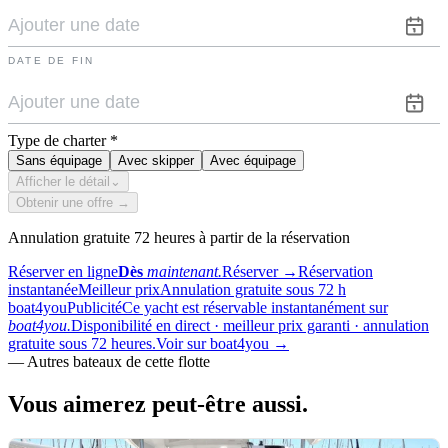
DATE DE FIN
Type de charter
*
Sans équipage
Avec skipper
Avec équipage
Afficher le détail
⌄
Obtenir une offre →
Annulation gratuite 72 heures à partir de la réservation
Réserver en ligne
Dès
maintenant.
Réserver
→
Réservation
instantanée
Meilleur prix
Annulation gratuite sous 72 h
boat4you
Publicité
Ce yacht est réservable instantanément sur
boat4you.
Disponibilité en direct · meilleur prix garanti · annulation
gratuite sous 72 heures.
Voir sur boat4you
→
—
Autres bateaux de cette flotte
Vous aimerez
peut-être aussi.