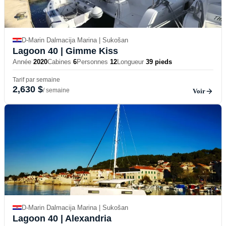
D-Marin Dalmacija Marina | Sukošan
Lagoon 40
| Gimme Kiss
Année
2020
Cabines
6
Personnes
12
Longueur
39 pieds
Tarif par semaine
2,630 $
/ semaine
Voir
D-Marin Dalmacija Marina | Sukošan
Lagoon 40
| Alexandria