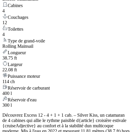
Cabines
4
Couchages
12
Toilettes
4
Type de grand-voile
Rolling Mainsail
Longueur
38.75 ft
Largeur
22.08 ft
Puissance moteur
114 ch
Réservoir de carburant
400 l
Réservoir d'eau
300 l
Découvrez Excess 12 - 4 + 1 + 1 cab. – Silver Kiss, un catamaran
de 4 cabines qui allie le rythme paisible d{article} croisière estivale
{cruiseAdjective} au confort et à la stabilité dun multicoque
moderne. Mis à l'eau en 2022 et mesurant 11.81 mètres (38.7 ft) hors