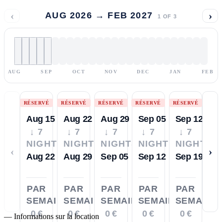
‹
›
AUG 2026 → FEB 2027
1
OF
3
AUG
SEP
OCT
NOV
DEC
JAN
FEB
RÉSERVÉ
RÉSERVÉ
RÉSERVÉ
RÉSERVÉ
RÉSERVÉ
Aug 15
Aug 22
Aug 29
Sep 05
Sep 12
↓ 7
↓ 7
↓ 7
↓ 7
↓ 7
NIGHTS
NIGHTS
NIGHTS
NIGHTS
NIGHTS
‹
›
Aug 22
Aug 29
Sep 05
Sep 12
Sep 19
PAR
PAR
PAR
PAR
PAR
SEMAINE
SEMAINE
SEMAINE
SEMAINE
SEMAINE
0 €
0 €
0 €
0 €
0 €
—
Informations sur la location