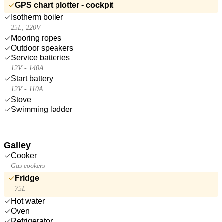
GPS chart plotter - cockpit
Isotherm boiler
25L, 220V
Mooring ropes
Outdoor speakers
Service batteries
12V - 140A
Start battery
12V - 110A
Stove
Swimming ladder
Galley
Cooker
Gas cookers
Fridge
75L
Hot water
Oven
Refrigerator