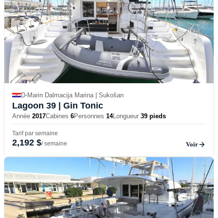
D-Marin Dalmacija Marina | Sukošan
Lagoon 39
| Gin Tonic
Année
2017
Cabines
6
Personnes
14
Longueur
39 pieds
Tarif par semaine
2,192 $
/ semaine
Voir