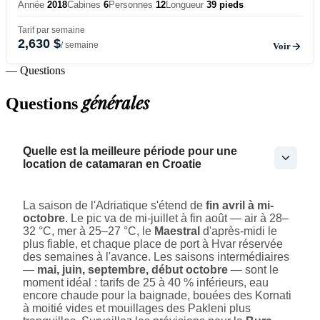
Année
2018
Cabines
6
Personnes
12
Longueur
39 pieds
Tarif par semaine
2,630 $
/ semaine
Voir
— Questions
générales
Questions
Quelle est la meilleure période pour une
location de catamaran en Croatie
La saison de l'Adriatique s'étend de
fin avril à mi-
octobre
. Le pic va de mi-juillet à fin août — air à 28–
32 °C, mer à 25–27 °C, le
Maestral
d'après-midi le
plus fiable, et chaque place de port à Hvar réservée
des semaines à l'avance. Les saisons intermédiaires
—
mai, juin, septembre, début octobre
— sont le
moment idéal : tarifs de 25 à 40 % inférieurs, eau
encore chaude pour la baignade, bouées des Kornati
à moitié vides et mouillages des Pakleni plus