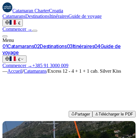
Catamaran
Charter
Croatia
Catamarans
Destinations
Itinéraires
Guide de voyage
·
€
Commencer →
Menu
0
1
Catamarans
0
2
Destinations
0
3
Itinéraires
0
4
Guide de
voyage
·
€
Commencer →
+385 91 3000 009
—
Accueil
/
Catamarans
/
Excess 12 - 4 + 1 + 1 cab. Silver Kiss
Partager
Télécharger le PDF