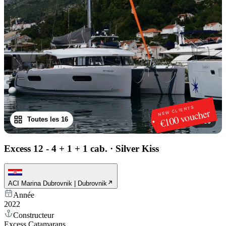
NEW CLIENTS
€100 voucher
Toutes les 16
1
/
16
Excess 12 - 4 + 1 + 1 cab.
·
Silver Kiss
ACI Marina Dubrovnik | Dubrovnik
Année
2022
Constructeur
Excess Catamarans