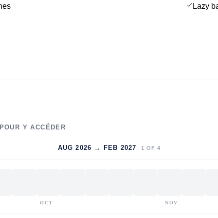
ches
Lazy b
 POUR Y ACCÉDER
AUG 2026 → FEB 2027
1
OF
4
OCT
NOV