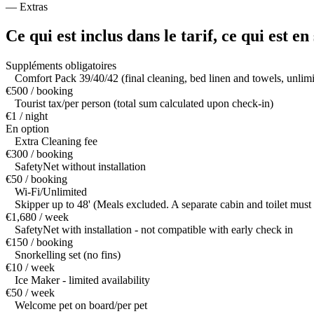
—
Extras
Ce qui est inclus dans le tarif,
ce qui est e
Suppléments obligatoires
Comfort Pack 39/40/42 (final cleaning, bed linen and towels, unlim
€500 / booking
Tourist tax/per person (total sum calculated upon check-in)
€1 / night
En option
Extra Cleaning fee
€300 / booking
SafetyNet without installation
€50 / booking
Wi-Fi/Unlimited
Skipper up to 48' (Meals excluded. A separate cabin and toilet must
€1,680 / week
SafetyNet with installation - not compatible with early check in
€150 / booking
Snorkelling set (no fins)
€10 / week
Ice Maker - limited availability
€50 / week
Welcome pet on board/per pet