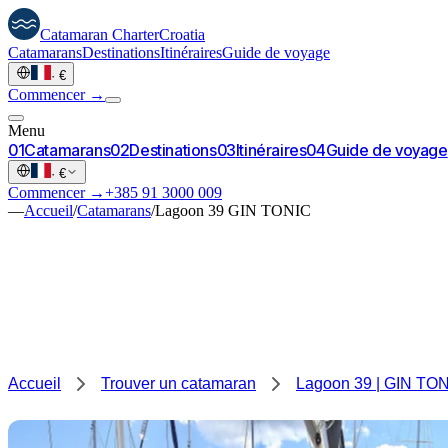
Catamaran
Charter
Croatia
Catamarans
Destinations
Itinéraires
Guide de voyage
·
€
Commencer →
Menu
0
1
Catamarans
0
2
Destinations
0
3
Itinéraires
0
4
Guide de voyage
·
€
Commencer →
+385 91 3000 009
—
Accueil
/
Catamarans
/
Lagoon 39 GIN TONIC
Accueil
Trouver un catamaran
Lagoon 39 | GIN TO