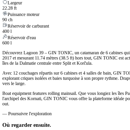
Largeur
22.28 ft
Puissance moteur
90 ch
Réservoir de carburant
400 l
Réservoir d'eau
600 l
Découvrez Lagoon 39 – GIN TONIC, un catamaran de 6 cabines qui allie 
2017 et mesurant 11.74 mètres (38.5 ft) hors tout, GIN TONIC est act
îles de la Dalmatie centrale entre Split et Korčula.
Avec 12 couchages répartis sur 6 cabines et 4 salles de bain, GIN TO
explorant criques isolées et baies turquoise à son propre rythme. Draps
vers le large.
Boat equipment features rolling mainsail. Que vous longiez les îles Pakl
l'archipel des Kornati, GIN TONIC vous offre la plateforme idéale po
out.
—
Poursuivre l'exploration
Où regarder
ensuite.