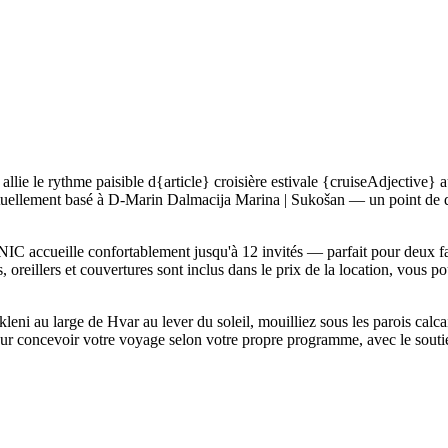
le rythme paisible d{article} croisière estivale {cruiseAdjective} au 
uellement basé à D-Marin Dalmacija Marina | Sukošan — un point de dép
NIC accueille confortablement jusqu'à 12 invités — parfait pour deux f
, oreillers et couvertures sont inclus dans le prix de la location, vous 
eni au large de Hvar au lever du soleil, mouilliez sous les parois calcai
ur concevoir votre voyage selon votre propre programme, avec le soutie