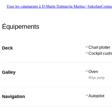
Tous les catamarans à D-Marin Dalmacija Marina | Sukošan
Compar
Équipements
Chart plotter
Deck
Cockpit cush
Oven
Galley
Bilge pump
Autopilot
Navigation