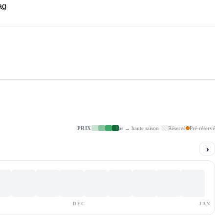
ag
PRIX
bas → haute saison
Réservé
Pré-réservé
›
DEC
JAN