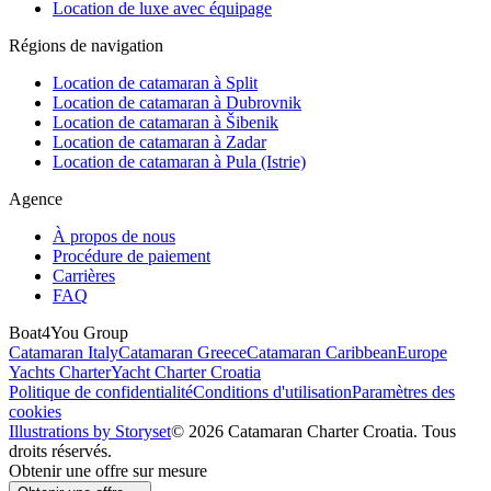
Location de luxe avec équipage
Régions de navigation
Location de catamaran à Split
Location de catamaran à Dubrovnik
Location de catamaran à Šibenik
Location de catamaran à Zadar
Location de catamaran à Pula (Istrie)
Agence
À propos de nous
Procédure de paiement
Carrières
FAQ
Boat4You Group
Catamaran Italy
Catamaran Greece
Catamaran Caribbean
Europe
Yachts Charter
Yacht Charter Croatia
Politique de confidentialité
Conditions d'utilisation
Paramètres des
cookies
Illustrations by Storyset
© 2026 Catamaran Charter Croatia. Tous
droits réservés.
Obtenir une offre sur mesure