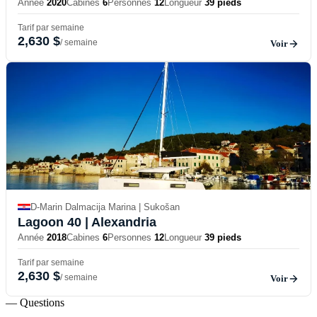
Année
2020
Cabines
6
Personnes
12
Longueur
39 pieds
Tarif par semaine
2,630 $
/ semaine
Voir
D-Marin Dalmacija Marina | Sukošan
Lagoon 40
| Alexandria
Année
2018
Cabines
6
Personnes
12
Longueur
39 pieds
Tarif par semaine
2,630 $
/ semaine
Voir
— Questions