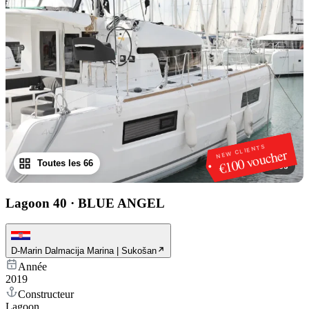
NEW CLIENTS
€100 voucher
Toutes les 66
1
/
66
Lagoon 40
·
BLUE ANGEL
D-Marin Dalmacija Marina | Sukošan
Année
2019
Constructeur
Lagoon