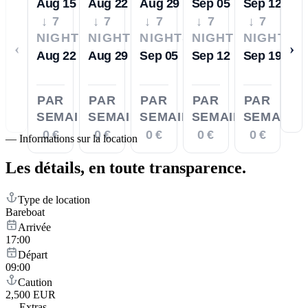
Aug 15
Aug 22
Aug 29
Sep 05
Sep 12
↓ 7
↓ 7
↓ 7
↓ 7
↓ 7
NIGHTS
NIGHTS
NIGHTS
NIGHTS
NIGHTS
‹
›
Aug 22
Aug 29
Sep 05
Sep 12
Sep 19
PAR
PAR
PAR
PAR
PAR
SEMAINE
SEMAINE
SEMAINE
SEMAINE
SEMAINE
0 €
0 €
0 €
0 €
0 €
—
Informations sur la location
Les détails,
en toute transparence.
Type de location
Bareboat
Arrivée
17:00
Départ
09:00
Caution
2,500 EUR
—
Extras