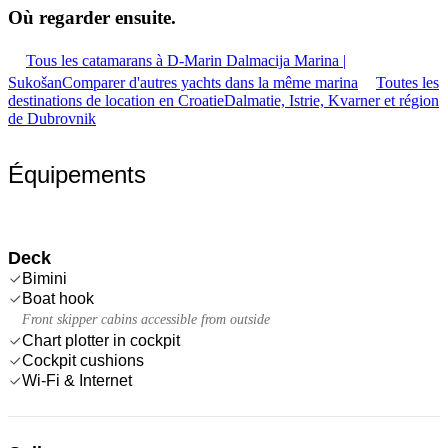
Où regarder
ensuite.
Tous les catamarans à D-Marin Dalmacija Marina |
Sukošan
Comparer d'autres yachts dans la même marina
Toutes les
destinations de location en Croatie
Dalmatie, Istrie, Kvarner et région
de Dubrovnik
Équipements
Deck
Bimini
Boat hook
Front skipper cabins accessible from outside
Chart plotter in cockpit
Cockpit cushions
Wi-Fi & Internet