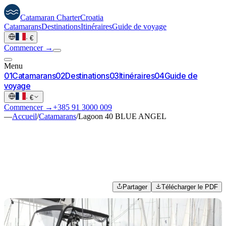
Catamaran
Charter
Croatia
Catamarans
Destinations
Itinéraires
Guide de voyage
·
€
Commencer →
Menu
0
1
Catamarans
0
2
Destinations
0
3
Itinéraires
0
4
Guide de
voyage
·
€
Commencer →
+385 91 3000 009
—
Accueil
/
Catamarans
/
Lagoon 40 BLUE ANGEL
Partager
Télécharger le PDF