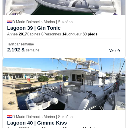
D-Marin Dalmacija Marina | Sukošan
Lagoon 39
| Gin Tonic
Année
2017
Cabines
6
Personnes
14
Longueur
39 pieds
Tarif par semaine
2,192 $
/ semaine
Voir
D-Marin Dalmacija Marina | Sukošan
Lagoon 40
| Gimme Kiss