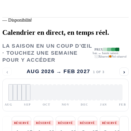
—
Disponibilité
Calendrier en direct,
en temps réel.
LA SAISON EN UN COUP D'ŒIL
PRIX
· TOUCHEZ UNE SEMAINE
bas → haute saison
Réservé
Pré-réservé
POUR Y ACCÉDER
‹
›
AUG 2026 → FEB 2027
1
OF
3
AUG
SEP
OCT
NOV
DEC
JAN
FEB
RÉSERVÉ
RÉSERVÉ
RÉSERVÉ
RÉSERVÉ
RÉSERVÉ