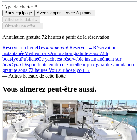
Type de charter
*
Sans équipage
Avec skipper
Avec équipage
Afficher le détail
⌄
Obtenir une offre →
Annulation gratuite 72 heures à partir de la réservation
Réserver en ligne
Dès
maintenant.
Réserver
→
Réservation
instantanée
Meilleur prix
Annulation gratuite sous 72 h
boat4you
Publicité
Ce yacht est réservable instantanément sur
boat4you.
Disponibilité en direct · meilleur prix garanti · annulation
gratuite sous 72 heures.
Voir sur boat4you
→
—
Autres bateaux de cette flotte
Vous aimerez
peut-être aussi.