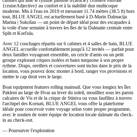
cabines qui allie le rythme paisible d{article} croisière estivale
{cruiseAdjective} au confort et à la stabilité dun multicoque
moderne. Mis à l'eau en 2019 et mesurant 11.74 mètres (38.5 ft) hors
tout, BLUE ANGEL est actuellement basé à D-Marin Dalmacija
Marina | Sukošan — un point de départ idéal pour des escapades à
la voile d'une semaine à travers les îles de la Dalmatie centrale entre
Split et Korčula.
Avec 12 couchages répartis sur 6 cabines et 4 salles de bain, BLUE
ANGEL accueille confortablement jusqu'à 12 invités — parfait pour
deux familles voyageant ensemble, un cercle d'amis ou un petit
groupe explorant criques isolées et baies turquoise à son propre
rythme. Draps, oreillers et couvertures sont inclus dans le prix de la
location, vous pouvez donc monter à bord, ranger vos provisions et
mettre le cap droit vers le large.
Boat equipment features rolling mainsail. Que vous longiez les îles
Pakleni au large de Hvar au lever du soleil, mouilliez sous les parois
calcaires de Vis et de la crique de Stiniva ou vous faufiliez à travers
l'archipel des Kornati, BLUE ANGEL vous offre la plateforme
idéale pour concevoir votre voyage selon votre propre programme,
avec le soutien de notre équipe de location locale dalmate du check-
in au check-out.
—
Poursuivre l'exploration