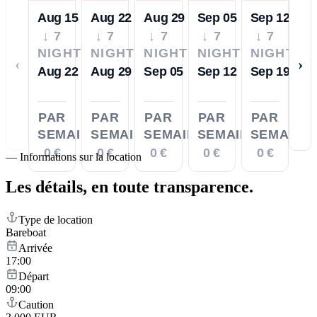
Aug 15
Aug 22
Aug 29
Sep 05
Sep 12
↓ 7
↓ 7
↓ 7
↓ 7
↓ 7
NIGHTS
NIGHTS
NIGHTS
NIGHTS
NIGHTS
‹
›
Aug 22
Aug 29
Sep 05
Sep 12
Sep 19
PAR
PAR
PAR
PAR
PAR
SEMAINE
SEMAINE
SEMAINE
SEMAINE
SEMAINE
0 €
0 €
0 €
0 €
0 €
—
Informations sur la location
Les détails,
en toute transparence.
Type de location
Bareboat
Arrivée
17:00
Départ
09:00
Caution