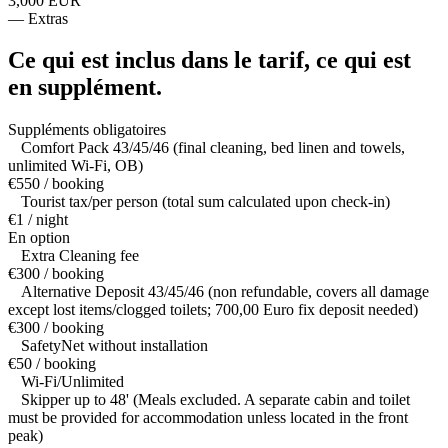
3,000 EUR
—
Extras
Ce qui est inclus dans le tarif,
ce qui est
en supplément.
Suppléments obligatoires
Comfort Pack 43/45/46 (final cleaning, bed linen and towels,
unlimited Wi-Fi, OB)
€550 / booking
Tourist tax/per person (total sum calculated upon check-in)
€1 / night
En option
Extra Cleaning fee
€300 / booking
Alternative Deposit 43/45/46 (non refundable, covers all damage
except lost items/clogged toilets; 700,00 Euro fix deposit needed)
€300 / booking
SafetyNet without installation
€50 / booking
Wi-Fi/Unlimited
Skipper up to 48' (Meals excluded. A separate cabin and toilet
must be provided for accommodation unless located in the front
peak)