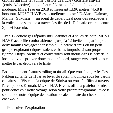
cabines qui allie le rythme paisible d{article} croisière estivale
{cruiseAdjective} au confort et à la stabilité dun multicoque
moderne. Mis à l'eau en 2018 et mesurant 13.96 mètres (45.8 ft)
hors tout, MUST HAVE est actuellement basé à D-Marin Dalmacija
Marina | Sukošan — un point de départ idéal pour des escapades à
la voile d'une semaine à travers les îles de la Dalmatie centrale entre
Split et Korčula.
Avec 12 couchages répartis sur 6 cabines et 4 salles de bain, MUST
HAVE accueille confortablement jusqu'à 12 invités — parfait pour
deux familles voyageant ensemble, un cercle d'amis ou un petit
groupe explorant criques isolées et baies turquoise à son propre
rythme. Draps, oreillers et couvertures sont inclus dans le prix de la
location, vous pouvez donc monter à bord, ranger vos provisions et
mettre le cap droit vers le large.
Boat equipment features rolling mainsail. Que vous longiez les îles
Pakleni au large de Hvar au lever du soleil, mouilliez sous les parois
calcaires de Vis et de la crique de Stiniva ou vous faufiliez à travers
l'archipel des Kornati, MUST HAVE vous offre la plateforme idéale
pour concevoir votre voyage selon votre propre programme, avec le
soutien de notre équipe de location locale dalmate du check-in au
check-out.
—
Poursuivre l'exploration