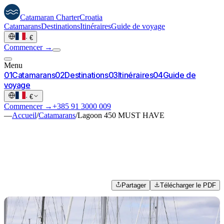
Catamaran
Charter
Croatia
Catamarans
Destinations
Itinéraires
Guide de voyage
·
€
Commencer →
Menu
0
1
Catamarans
0
2
Destinations
0
3
Itinéraires
0
4
Guide de
voyage
·
€
Commencer →
+385 91 3000 009
—
Accueil
/
Catamarans
/
Lagoon 450 MUST HAVE
Partager
Télécharger le PDF