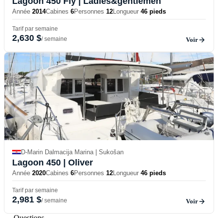
Lagoon 450 Fly
| Ladies&gentlemen
Année
2014
Cabines
6
Personnes
12
Longueur
46 pieds
Tarif par semaine
2,630 $
/ semaine
Voir
D-Marin Dalmacija Marina | Sukošan
Lagoon 450
| Oliver
Année
2020
Cabines
6
Personnes
12
Longueur
46 pieds
Tarif par semaine
2,981 $
/ semaine
Voir
— Questions