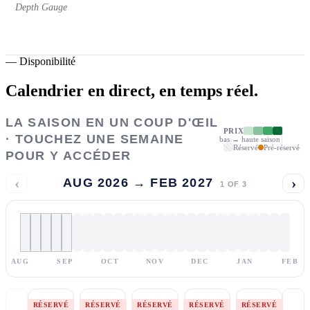
Depth Gauge
—
Disponibilité
Calendrier en direct,
en temps réel.
LA SAISON EN UN COUP D'ŒIL
PRIX
· TOUCHEZ UNE SEMAINE
bas → haute saison
Réservé
Pré-réservé
POUR Y ACCÉDER
‹
›
AUG 2026 → FEB 2027
1
OF
3
AUG
SEP
OCT
NOV
DEC
JAN
FEB
RÉSERVÉ
RÉSERVÉ
RÉSERVÉ
RÉSERVÉ
RÉSERVÉ