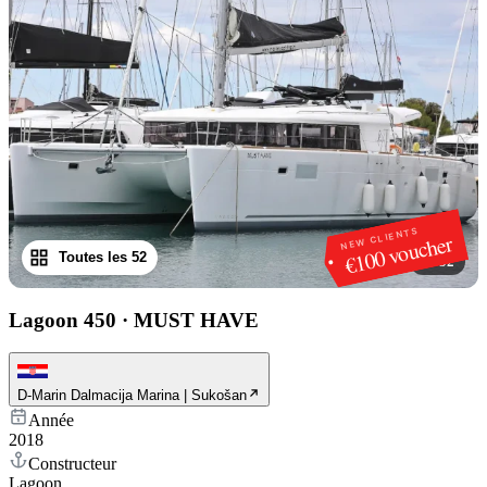
NEW CLIENTS
€100 voucher
Toutes les 52
1
/
52
Lagoon 450
·
MUST HAVE
D-Marin Dalmacija Marina | Sukošan
Année
2018
Constructeur
Lagoon