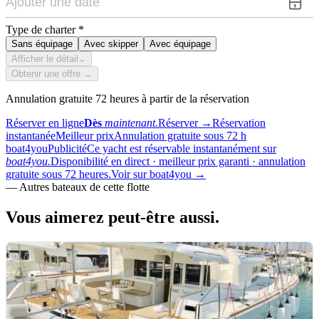
Type de charter
*
Sans équipage
Avec skipper
Avec équipage
Afficher le détail
⌄
Obtenir une offre →
Annulation gratuite 72 heures à partir de la réservation
Réserver en ligne
Dès
maintenant.
Réserver
→
Réservation
instantanée
Meilleur prix
Annulation gratuite sous 72 h
boat4you
Publicité
Ce yacht est réservable instantanément sur
boat4you.
Disponibilité en direct · meilleur prix garanti · annulation
gratuite sous 72 heures.
Voir sur boat4you
→
—
Autres bateaux de cette flotte
Vous aimerez
peut-être aussi.