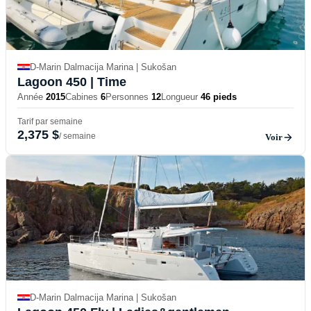
D-Marin Dalmacija Marina | Sukošan
Lagoon 450
| Time
Année
2015
Cabines
6
Personnes
12
Longueur
46 pieds
Tarif par semaine
2,375 $
/ semaine
Voir
D-Marin Dalmacija Marina | Sukošan