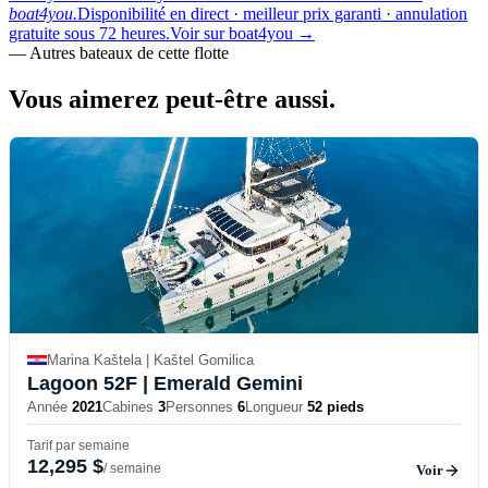
boat4you.
Disponibilité en direct · meilleur prix garanti · annulation
gratuite sous 72 heures.
Voir sur boat4you
→
—
Autres bateaux de cette flotte
Vous aimerez
peut-être aussi.
Marina Kaštela | Kaštel Gomilica
Lagoon 52F
| Emerald Gemini
Année
2021
Cabines
3
Personnes
6
Longueur
52 pieds
Tarif par semaine
12,295 $
/ semaine
Voir