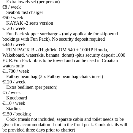
Extra towels set (per person)
€8 / week
Seabob fast charger
€50 / week
KAYAK -2 seats version
€120 / week
Fun Pack skipper surcharge - (only applicable for skippered
bookings with Fun Pack). No security deposit required
€440 / week
FUN PACK B - (Highfield OM 540 + 100HP Honda,
Wakeboard, waterskis, banana, donut) -plus security deposit 1000
EUR.Fun Pack rib is to be towed and can be used in Croatian
waters only
€1,700 / week
Fatboy bean bag (2 x Fatboy bean bag chairs in set)
€120 / week
Extra bedlinen (per person)
€5 / week
Kneeboard
€110 / week
Starlink
€150 / booking
Cook (meals not included, separate cabin and toilet needs to be
given for accommodation if not in the front peak. Cook details will
be provided three days prior to charter)