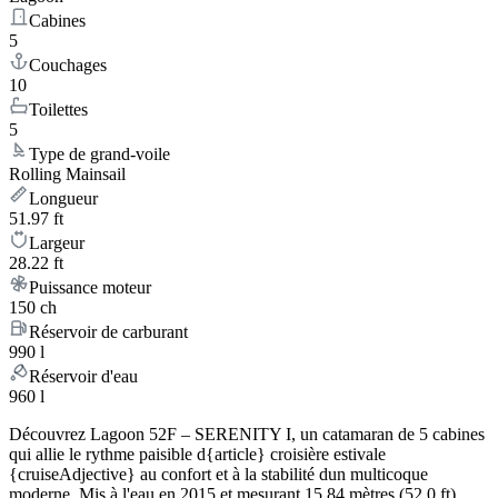
Cabines
5
Couchages
10
Toilettes
5
Type de grand-voile
Rolling Mainsail
Longueur
51.97 ft
Largeur
28.22 ft
Puissance moteur
150 ch
Réservoir de carburant
990 l
Réservoir d'eau
960 l
Découvrez Lagoon 52F – SERENITY I, un catamaran de 5 cabines
qui allie le rythme paisible d{article} croisière estivale
{cruiseAdjective} au confort et à la stabilité dun multicoque
moderne. Mis à l'eau en 2015 et mesurant 15.84 mètres (52.0 ft)