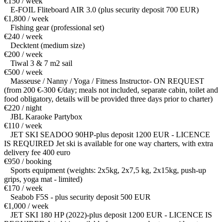
€150 / week
E-FOIL Fliteboard AIR 3.0 (plus security deposit 700 EUR)
€1,800 / week
Fishing gear (professional set)
€240 / week
Decktent (medium size)
€200 / week
Tiwal 3 & 7 m2 sail
€500 / week
Masseuse / Nanny / Yoga / Fitness Instructor- ON REQUEST
(from 200 €-300 €/day; meals not included, separate cabin, toilet and
food obligatory, details will be provided three days prior to charter)
€220 / night
JBL Karaoke Partybox
€110 / week
JET SKI SEADOO 90HP-plus deposit 1200 EUR - LICENCE
IS REQUIRED Jet ski is available for one way charters, with extra
delivery fee 400 euro
€950 / booking
Sports equipment (weights: 2x5kg, 2x7,5 kg, 2x15kg, push-up
grips, yoga mat - limited)
€170 / week
Seabob F5S - plus security deposit 500 EUR
€1,000 / week
JET SKI 180 HP (2022)-plus deposit 1200 EUR - LICENCE IS