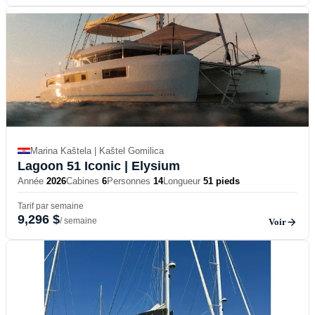
Marina Kaštela | Kaštel Gomilica
Lagoon 51 Iconic
| Elysium
Année
2026
Cabines
6
Personnes
14
Longueur
51 pieds
Tarif par semaine
9,296 $
/ semaine
Voir