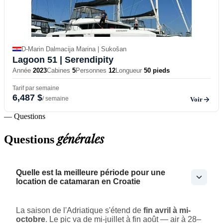
D-Marin Dalmacija Marina | Sukošan
Lagoon 51
| Serendipity
Année
2023
Cabines
5
Personnes
12
Longueur
50 pieds
Tarif par semaine
6,487 $
/ semaine
Voir
— Questions
générales
Questions
Quelle est la meilleure période pour une
location de catamaran en Croatie
La saison de l'Adriatique s'étend de
fin avril à mi-
octobre
. Le pic va de mi-juillet à fin août — air à 28–