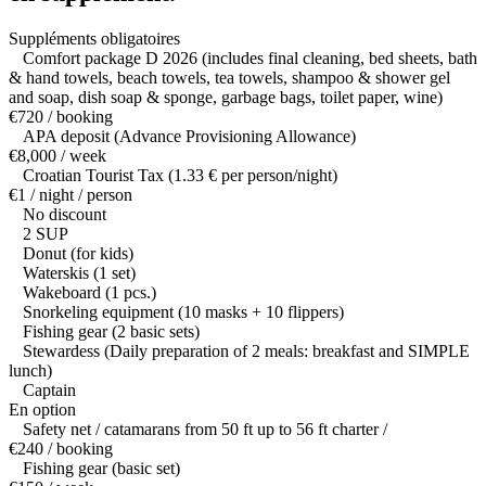
Suppléments obligatoires
Comfort package D 2026 (includes final cleaning, bed sheets, bath
& hand towels, beach towels, tea towels, shampoo & shower gel
and soap, dish soap & sponge, garbage bags, toilet paper, wine)
€720 / booking
APA deposit (Advance Provisioning Allowance)
€8,000 / week
Croatian Tourist Tax (1.33 € per person/night)
€1 / night / person
No discount
2 SUP
Donut (for kids)
Waterskis (1 set)
Wakeboard (1 pcs.)
Snorkeling equipment (10 masks + 10 flippers)
Fishing gear (2 basic sets)
Stewardess (Daily preparation of 2 meals: breakfast and SIMPLE
lunch)
Captain
En option
Safety net / catamarans from 50 ft up to 56 ft charter /
€240 / booking
Fishing gear (basic set)