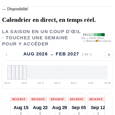
—
Disponibilité
Calendrier en direct,
en temps réel.
LA SAISON EN UN COUP D'ŒIL
PRIX
· TOUCHEZ UNE SEMAINE
bas → haute saison
Réservé
Pré-réservé
POUR Y ACCÉDER
‹
›
AUG 2026 → FEB 2027
1
OF
3
AUG
SEP
OCT
NOV
DEC
JAN
FEB
RÉSERVÉ
RÉSERVÉ
RÉSERVÉ
RÉSERVÉ
RÉSERVÉ
Aug 15
Aug 22
Aug 29
Sep 05
Sep 12
↓ 7
↓ 7
↓ 7
↓ 7
↓ 7