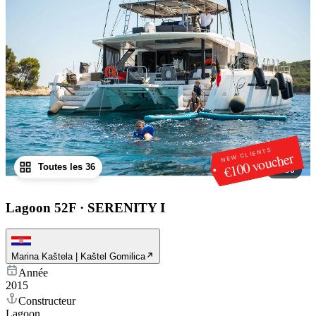
NEW CLIENTS
€100 voucher
Toutes les 36
1
/
36
Lagoon 52F
·
SERENITY I
Marina Kaštela | Kaštel Gomilica
Année
2015
Constructeur
Lagoon