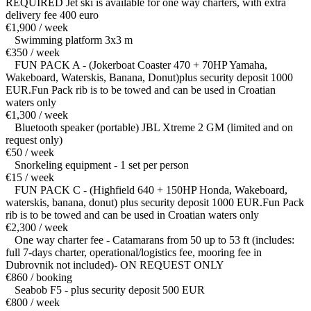
REQUIRED Jet ski is available for one way charters, with extra
delivery fee 400 euro
€1,900 / week
Swimming platform 3x3 m
€350 / week
FUN PACK A - (Jokerboat Coaster 470 + 70HP Yamaha,
Wakeboard, Waterskis, Banana, Donut)plus security deposit 1000
EUR.Fun Pack rib is to be towed and can be used in Croatian
waters only
€1,300 / week
Bluetooth speaker (portable) JBL Xtreme 2 GM (limited and on
request only)
€50 / week
Snorkeling equipment - 1 set per person
€15 / week
FUN PACK C - (Highfield 640 + 150HP Honda, Wakeboard,
waterskis, banana, donut) plus security deposit 1000 EUR.Fun Pack
rib is to be towed and can be used in Croatian waters only
€2,300 / week
One way charter fee - Catamarans from 50 up to 53 ft (includes:
full 7-days charter, operational/logistics fee, mooring fee in
Dubrovnik not included)- ON REQUEST ONLY
€860 / booking
Seabob F5 - plus security deposit 500 EUR
€800 / week