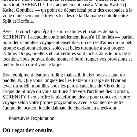
hors tout, SERENITY I est actuellement basé à Marina Kaštela |
Kaštel Gomilica — un point de départ idéal pour des escapades à la
voile d'une semaine à travers les îles de la Dalmatie centrale entre
Split et Korčula.
Avec 10 couchages répartis sur 5 cabines et 5 salles de bain,
SERENITY I accueille confortablement jusqu'à 10 invités — parfait
pour deux familles voyageant ensemble, un cercle d'amis ou un petit
groupe explorant criques isolées et baies turquoise à son propre
rythme. Draps, oreillers et couvertures sont inclus dans le prix de la
location, vous pouvez donc monter à bord, ranger vos provisions et
mettre le cap droit vers le large.
Boat equipment features rolling mainsail. It also boasts stand up
paddle, tv. Que vous longiez les îles Pakleni au large de Hvar au
lever du soleil, mouilliez sous les parois calcaires de Vis et de la
crique de Stiniva ou vous faufiliez à travers l'archipel des Kornati,
SERENITY I vous offre la plateforme idéale pour concevoir votre
voyage selon votre propre programme, avec le soutien de notre
équipe de location locale dalmate du check-in au check-out.
—
Poursuivre l'exploration
Où regarder
ensuite.