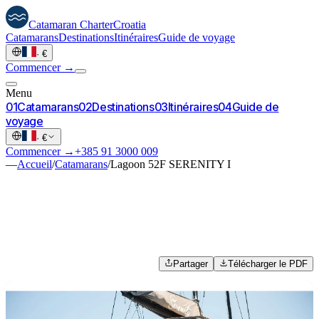
Catamaran
Charter
Croatia
Catamarans
Destinations
Itinéraires
Guide de voyage
·
€
Commencer →
Menu
0
1
Catamarans
0
2
Destinations
0
3
Itinéraires
0
4
Guide de
voyage
·
€
Commencer →
+385 91 3000 009
—
Accueil
/
Catamarans
/
Lagoon 52F SERENITY I
Partager
Télécharger le PDF