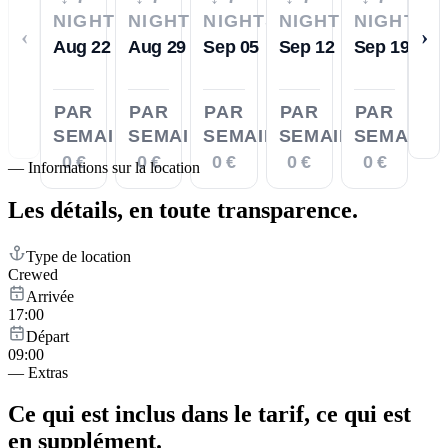
NIGHTS
NIGHTS
NIGHTS
NIGHTS
NIGHTS
‹
›
Aug 22
Aug 29
Sep 05
Sep 12
Sep 19
PAR
PAR
PAR
PAR
PAR
SEMAINE
SEMAINE
SEMAINE
SEMAINE
SEMAINE
0 €
0 €
0 €
0 €
0 €
—
Informations sur la location
Les détails,
en toute transparence.
Type de location
Crewed
Arrivée
17:00
Départ
09:00
—
Extras
Ce qui est inclus dans le tarif,
ce qui est
en supplément.