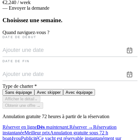
€2,240 / week
— Envoyer la demande
Choisissez une
semaine.
Quand naviguez-vous ?
DATE DE DÉBUT
DATE DE FIN
Type de charter
*
Sans équipage
Avec skipper
Avec équipage
Afficher le détail
⌄
Obtenir une offre →
Annulation gratuite 72 heures à partir de la réservation
Réserver en ligne
Dès
maintenant.
Réserver
→
Réservation
instantanée
Meilleur prix
Annulation gratuite sous 72 h
boat4you
Publicité
Ce yacht est réservable instantanément sur