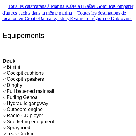
Tous les catamarans à Marina Kaštela | Kaštel Gomilica
Comparer
d'autres yachts dans la même marina
Toutes les destinations de
location en Croatie
Dalmatie, Istrie, Kvarner et région de Dubrovnik
Équipements
Deck
Bimini
Cockpit cushions
Cockpit speakers
Dinghy
Full battened mainsail
Furling Genoa
Hydraulic gangway
Outboard engine
Radio-CD player
Snorkeling equipment
Sprayhood
Teak Cockpit