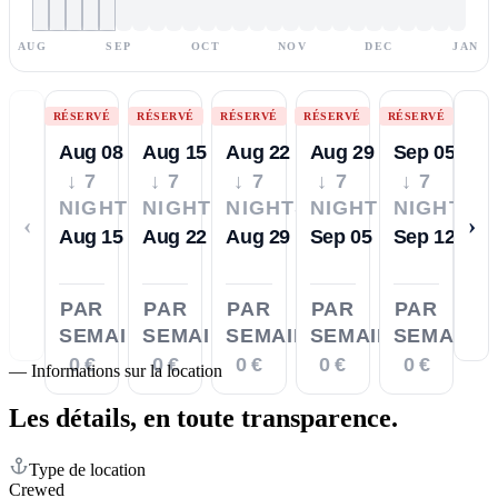
AUG
SEP
OCT
NOV
DEC
JAN
RÉSERVÉ
RÉSERVÉ
RÉSERVÉ
RÉSERVÉ
RÉSERVÉ
Aug 08
Aug 15
Aug 22
Aug 29
Sep 05
↓ 7
↓ 7
↓ 7
↓ 7
↓ 7
NIGHTS
NIGHTS
NIGHTS
NIGHTS
NIGHTS
‹
›
Aug 15
Aug 22
Aug 29
Sep 05
Sep 12
PAR
PAR
PAR
PAR
PAR
SEMAINE
SEMAINE
SEMAINE
SEMAINE
SEMAINE
0 €
0 €
0 €
0 €
0 €
—
Informations sur la location
Les détails,
en toute transparence.
Type de location
Crewed