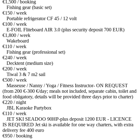
€1,500 / booking
Fishing gear (basic set)
€150 / week
Portable refrigerator CF 45 / 12 volt
€100 / week
E-FOIL Fliteboard AIR 3.0 (plus security deposit 700 EUR)
€1,800 / week
Wakeboard
€110 / week
Fishing gear (professional set)
€240 / week
Decktent (medium size)
€200 / week
Tiwal 3 & 7 m2 sail
€500 / week
Masseuse / Nanny / Yoga / Fitness Instructor- ON REQUEST
(from 200 €-300 €/day; meals not included, separate cabin, toilet and
food obligatory, details will be provided three days prior to charter)
€220 / night
JBL Karaoke Partybox
€110 / week
JET SKI SEADOO 90HP-plus deposit 1200 EUR - LICENCE
IS REQUIRED Jet ski is available for one way charters, with extra
delivery fee 400 euro
€950 / booking