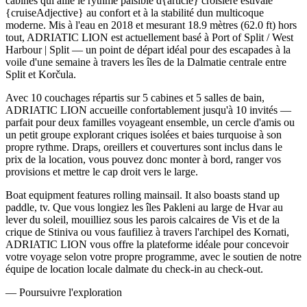
cabines qui allie le rythme paisible d{article} croisière estivale
{cruiseAdjective} au confort et à la stabilité dun multicoque
moderne. Mis à l'eau en 2018 et mesurant 18.9 mètres (62.0 ft) hors
tout, ADRIATIC LION est actuellement basé à Port of Split / West
Harbour | Split — un point de départ idéal pour des escapades à la
voile d'une semaine à travers les îles de la Dalmatie centrale entre
Split et Korčula.
Avec 10 couchages répartis sur 5 cabines et 5 salles de bain,
ADRIATIC LION accueille confortablement jusqu'à 10 invités —
parfait pour deux familles voyageant ensemble, un cercle d'amis ou
un petit groupe explorant criques isolées et baies turquoise à son
propre rythme. Draps, oreillers et couvertures sont inclus dans le
prix de la location, vous pouvez donc monter à bord, ranger vos
provisions et mettre le cap droit vers le large.
Boat equipment features rolling mainsail. It also boasts stand up
paddle, tv. Que vous longiez les îles Pakleni au large de Hvar au
lever du soleil, mouilliez sous les parois calcaires de Vis et de la
crique de Stiniva ou vous faufiliez à travers l'archipel des Kornati,
ADRIATIC LION vous offre la plateforme idéale pour concevoir
votre voyage selon votre propre programme, avec le soutien de notre
équipe de location locale dalmate du check-in au check-out.
—
Poursuivre l'exploration