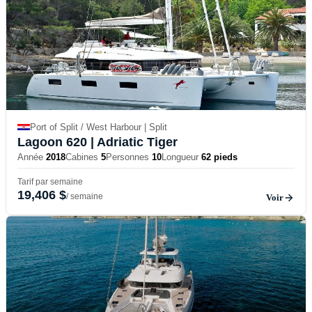
Port of Split / West Harbour | Split
Lagoon 620
| Adriatic Tiger
Année
2018
Cabines
5
Personnes
10
Longueur
62 pieds
Tarif par semaine
19,406 $
/ semaine
Voir