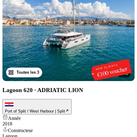
NEW CLIENTS
€100 voucher
Toutes les 3
1
/
3
Lagoon 620
·
ADRIATIC LION
Port of Split / West Harbour | Split
Année
2018
Constructeur
Lagoon