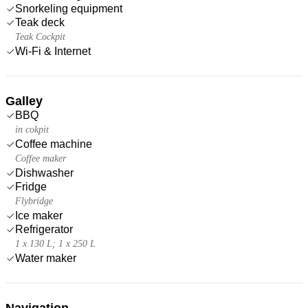
Snorkeling equipment
Teak deck
Teak Cockpit
Wi-Fi & Internet
Galley
BBQ
in cokpit
Coffee machine
Coffee maker
Dishwasher
Fridge
Flybridge
Ice maker
Refrigerator
1 x 130 L; 1 x 250 L
Water maker
Navigation