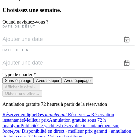
Choisissez une
semaine.
Quand naviguez-vous ?
DATE DE DÉBUT
DATE DE FIN
Type de charter
*
Sans équipage
Avec skipper
Avec équipage
Afficher le détail
⌄
Obtenir une offre →
Annulation gratuite 72 heures à partir de la réservation
Réserver en ligne
Dès
maintenant.
Réserver
→
Réservation
instantanée
Meilleur prix
Annulation gratuite sous 72 h
boat4you
Publicité
Ce yacht est réservable instantanément sur
boat4you.
Disponibilité en direct · meilleur prix garanti · annulation
gratuite sous 72 heures.
Voir sur boat4you
→