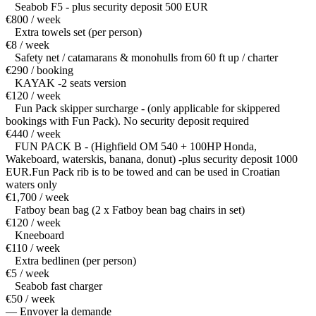
Seabob F5 - plus security deposit 500 EUR
€800 / week
Extra towels set (per person)
€8 / week
Safety net / catamarans & monohulls from 60 ft up / charter
€290 / booking
KAYAK -2 seats version
€120 / week
Fun Pack skipper surcharge - (only applicable for skippered
bookings with Fun Pack). No security deposit required
€440 / week
FUN PACK B - (Highfield OM 540 + 100HP Honda,
Wakeboard, waterskis, banana, donut) -plus security deposit 1000
EUR.Fun Pack rib is to be towed and can be used in Croatian
waters only
€1,700 / week
Fatboy bean bag (2 x Fatboy bean bag chairs in set)
€120 / week
Kneeboard
€110 / week
Extra bedlinen (per person)
€5 / week
Seabob fast charger
€50 / week
— Envoyer la demande