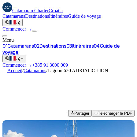
Catamaran
Charter
Croatia
Catamarans
Destinations
Itinéraires
Guide de voyage
·
€
Commencer →
Menu
0
1
Catamarans
0
2
Destinations
0
3
Itinéraires
0
4
Guide de
voyage
·
€
Commencer →
+385 91 3000 009
—
Accueil
/
Catamarans
/
Lagoon 620 ADRIATIC LION
Partager
Télécharger le PDF