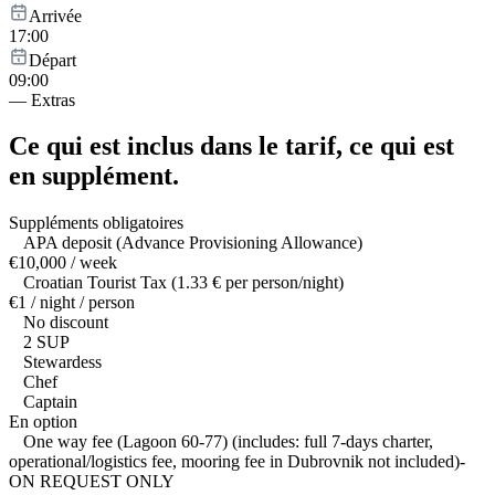
Arrivée
17:00
Départ
09:00
—
Extras
Ce qui est inclus dans le tarif,
ce qui est
en supplément.
Suppléments obligatoires
APA deposit (Advance Provisioning Allowance)
€10,000 / week
Croatian Tourist Tax (1.33 € per person/night)
€1 / night / person
No discount
2 SUP
Stewardess
Chef
Captain
En option
One way fee (Lagoon 60-77) (includes: full 7-days charter,
operational/logistics fee, mooring fee in Dubrovnik not included)-
ON REQUEST ONLY