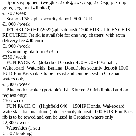
Sports equipment (weights: 2x5kg, 2x7,5 kg, 2x15kg, push-up
grips, yoga mat - limited)
€170 / week
Seabob F5S - plus security deposit 500 EUR
€1,000 / week
JET SKI 180 HP (2022)-plus deposit 1200 EUR - LICENCE IS
REQUIRED Jet ski is available for one way charters, with extra
delivery fee 400 euro
€1,900 / week
Swimming platform 3x3 m
€350 / week
FUN PACK A - (Jokerboat Coaster 470 + 70HP Yamaha,
Wakeboard, Waterskis, Banana, Donut)plus security deposit 1000
EUR.Fun Pack rib is to be towed and can be used in Croatian
waters only
€1,300 / week
Bluetooth speaker (portable) JBL Xtreme 2 GM (limited and on
request only)
€50 / week
FUN PACK C - (Highfield 640 + 150HP Honda, Wakeboard,
waterskis, banana, donut) plus security deposit 1000 EUR.Fun Pack
rib is to be towed and can be used in Croatian waters only
€2,300 / week
Waterskies (1 set)
€150 / booking