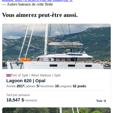
—
Autres bateaux de cette flotte
Vous aimerez
peut-être aussi.
Port of Split / West Harbour | Split
Lagoon 620
| Opal
Année
2017
Cabines
5
Personnes
10
Longueur
62 pieds
Tarif par semaine
18,547 $
/ semaine
Voir