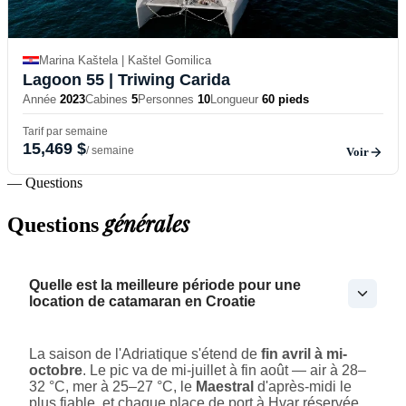
Marina Kaštela | Kaštel Gomilica
Lagoon 55
| Triwing Carida
Année
2023
Cabines
5
Personnes
10
Longueur
60 pieds
Tarif par semaine
15,469 $
/ semaine
Voir
— Questions
générales
Questions
Quelle est la meilleure période pour une
location de catamaran en Croatie
La saison de l'Adriatique s'étend de
fin avril à mi-
octobre
. Le pic va de mi-juillet à fin août — air à 28–
32 °C, mer à 25–27 °C, le
Maestral
d'après-midi le
plus fiable, et chaque place de port à Hvar réservée