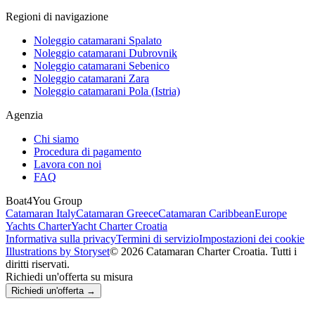
Regioni di navigazione
Noleggio catamarani Spalato
Noleggio catamarani Dubrovnik
Noleggio catamarani Sebenico
Noleggio catamarani Zara
Noleggio catamarani Pola (Istria)
Agenzia
Chi siamo
Procedura di pagamento
Lavora con noi
FAQ
Boat4You Group
Catamaran Italy
Catamaran Greece
Catamaran Caribbean
Europe
Yachts Charter
Yacht Charter Croatia
Informativa sulla privacy
Termini di servizio
Impostazioni dei cookie
Illustrations by Storyset
© 2026 Catamaran Charter Croatia. Tutti i
diritti riservati.
Richiedi un'offerta su misura
Richiedi un'offerta →