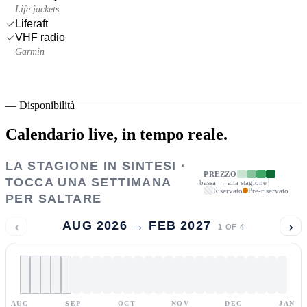
Life jackets
Liferaft
VHF radio
Garmin
—
Disponibilità
Calendario live,
in tempo reale.
LA STAGIONE IN SINTESI ·
PREZZO
TOCCA UNA SETTIMANA
bassa → alta stagione
Riservato
Pre-riservato
PER SALTARE
‹
›
AUG 2026 → FEB 2027
1
OF
4
AUG
SEP
OCT
NOV
DEC
JAN