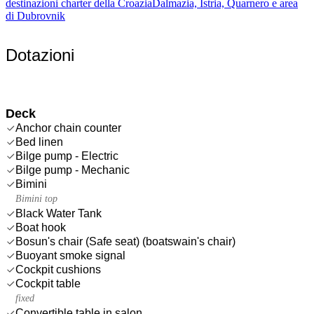
destinazioni charter della Croazia
Dalmazia, Istria, Quarnero e area
di Dubrovnik
Dotazioni
Deck
Anchor chain counter
Bed linen
Bilge pump - Electric
Bilge pump - Mechanic
Bimini
Bimini top
Black Water Tank
Boat hook
Bosun's chair (Safe seat) (boatswain's chair)
Buoyant smoke signal
Cockpit cushions
Cockpit table
fixed
Convertible table in salon