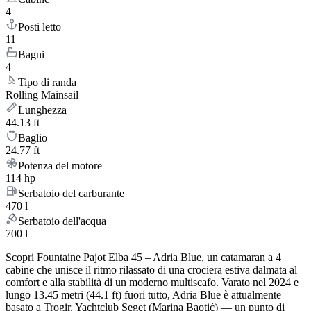
4
Posti letto
11
Bagni
4
Tipo di randa
Rolling Mainsail
Lunghezza
44.13 ft
Baglio
24.77 ft
Potenza del motore
114 hp
Serbatoio del carburante
470 l
Serbatoio dell'acqua
700 l
Scopri Fountaine Pajot Elba 45 – Adria Blue, un catamaran a 4
cabine che unisce il ritmo rilassato di una crociera estiva dalmata al
comfort e alla stabilità di un moderno multiscafo. Varato nel 2024 e
lungo 13.45 metri (44.1 ft) fuori tutto, Adria Blue è attualmente
basato a Trogir, Yachtclub Seget (Marina Baotić) — un punto di