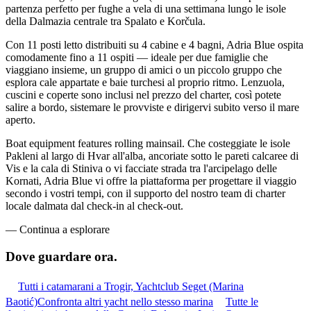
partenza perfetto per fughe a vela di una settimana lungo le isole
della Dalmazia centrale tra Spalato e Korčula.
Con 11 posti letto distribuiti su 4 cabine e 4 bagni, Adria Blue ospita
comodamente fino a 11 ospiti — ideale per due famiglie che
viaggiano insieme, un gruppo di amici o un piccolo gruppo che
esplora cale appartate e baie turchesi al proprio ritmo. Lenzuola,
cuscini e coperte sono inclusi nel prezzo del charter, così potete
salire a bordo, sistemare le provviste e dirigervi subito verso il mare
aperto.
Boat equipment features rolling mainsail. Che costeggiate le isole
Pakleni al largo di Hvar all'alba, ancoriate sotto le pareti calcaree di
Vis e la cala di Stiniva o vi facciate strada tra l'arcipelago delle
Kornati, Adria Blue vi offre la piattaforma per progettare il viaggio
secondo i vostri tempi, con il supporto del nostro team di charter
locale dalmata dal check-in al check-out.
—
Continua a esplorare
Dove guardare
ora.
Tutti i catamarani a Trogir, Yachtclub Seget (Marina
Baotić)
Confronta altri yacht nello stesso marina
Tutte le