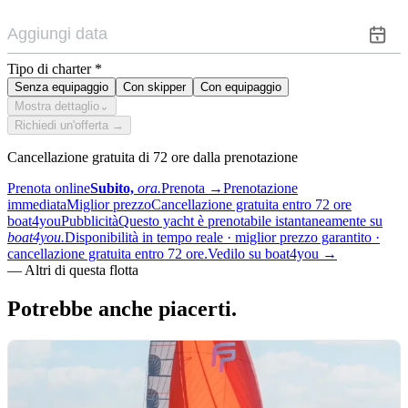
Tipo di charter
*
Senza equipaggio
Con skipper
Con equipaggio
Mostra dettaglio
⌄
Richiedi un'offerta →
Cancellazione gratuita di 72 ore dalla prenotazione
Prenota online
Subito,
ora.
Prenota
→
Prenotazione
immediata
Miglior prezzo
Cancellazione gratuita entro 72 ore
boat4you
Pubblicità
Questo yacht è prenotabile istantaneamente su
boat4you.
Disponibilità in tempo reale · miglior prezzo garantito ·
cancellazione gratuita entro 72 ore.
Vedilo su boat4you
→
—
Altri di questa flotta
Potrebbe anche
piacerti.