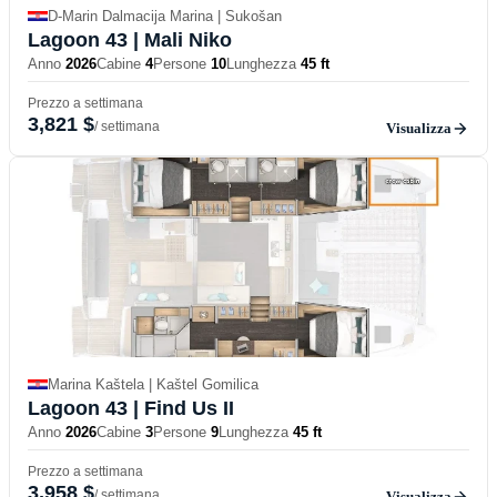
D-Marin Dalmacija Marina | Sukošan
Lagoon 43
| Mali Niko
Anno
2026
Cabine
4
Persone
10
Lunghezza
45 ft
Prezzo a settimana
3,821 $
/ settimana
Visualizza
Marina Kaštela | Kaštel Gomilica
Lagoon 43
| Find Us II
Anno
2026
Cabine
3
Persone
9
Lunghezza
45 ft
Prezzo a settimana
3,958 $
/ settimana
Visualizza