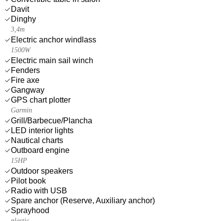
Davit
Dinghy
3,4m
Electric anchor windlass
1500W
Electric main sail winch
Fenders
Fire axe
Gangway
GPS chart plotter
Garmin
Grill/Barbecue/Plancha
LED interior lights
Nautical charts
Outboard engine
15HP
Outdoor speakers
Pilot book
Radio with USB
Spare anchor (Reserve, Auxiliary anchor)
Sprayhood
plastic