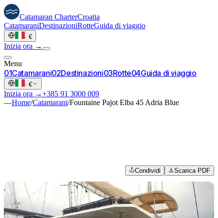
Catamaran
Charter
Croatia
Catamarani
Destinazioni
Rotte
Guida di viaggio
·
€
Inizia ora →
Menu
0
1
Catamarani
0
2
Destinazioni
0
3
Rotte
0
4
Guida di viaggio
·
€
Inizia ora →
+385 91 3000 009
—
Home
/
Catamarani
/
Fountaine Pajot Elba 45 Adria Blue
Condividi
Scarica PDF