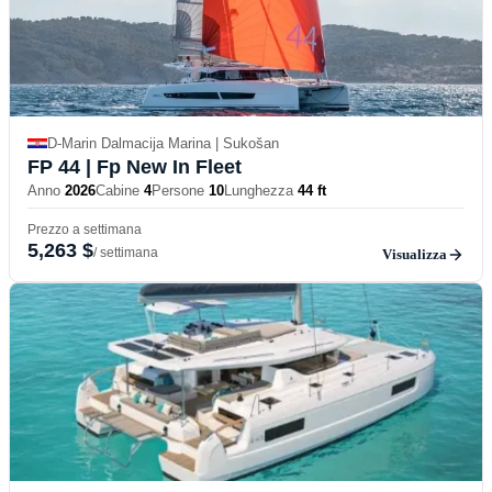
D-Marin Dalmacija Marina | Sukošan
FP 44
| Fp New In Fleet
Anno
2026
Cabine
4
Persone
10
Lunghezza
44 ft
Prezzo a settimana
5,263 $
/ settimana
Visualizza