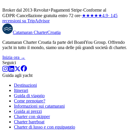
Broker dal 2013
·
Revolut
+
Pagamenti Stripe
·
Conforme al
GDPR
·
Cancellazione gratuita entro 72 ore
·
★★★★★
4.9
· 145
recensioni su TripAdvisor
Catamaran
Charter
Croatia
Catamaran Charter Croatia fa parte del Boat4You Group. Offrendo
yacht in tutto il mondo, siamo una delle più grandi società di charter.
Inizia ora →
Seguici
Guida agli yacht
Destinazioni
Itinerari
Guida di viaggio
Come prenotare?
Informazioni sui catamarani
Guida ai prezzi
Charter con skipper
Charter bareboat
Charter di lusso e con equipaggio