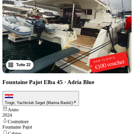
NEW CLIENTS
€100 voucher
Tutte 22
1
/
22
Fountaine Pajot Elba 45
·
Adria Blue
Trogir, Yachtclub Seget (Marina Baotić)
Anno
2024
Costruttore
Fountaine Pajot
Cabine