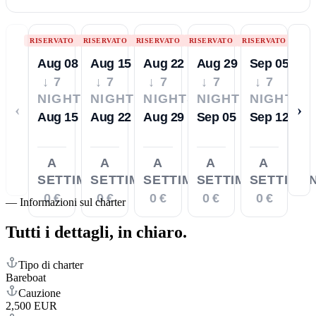
RISERVATO
RISERVATO
RISERVATO
RISERVATO
RISERVATO
Aug 08
Aug 15
Aug 22
Aug 29
Sep 05
↓ 7
↓ 7
↓ 7
↓ 7
↓ 7
NIGHTS
NIGHTS
NIGHTS
NIGHTS
NIGHTS
‹
›
Aug 15
Aug 22
Aug 29
Sep 05
Sep 12
A
A
A
A
A
SETTIMANA
SETTIMANA
SETTIMANA
SETTIMANA
SETTIMA
0 €
0 €
0 €
0 €
0 €
—
Informazioni sul charter
Tutti i dettagli,
in chiaro.
Tipo di charter
Bareboat
Cauzione
2,500 EUR