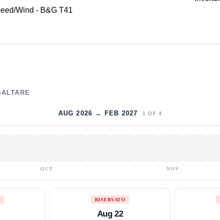
peed/Wind - B&G T41
SALTARE
AUG 2026 → FEB 2027
1
OF
4
OCT
NOV
O
RISERVATO
Aug 22