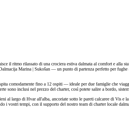
 ritmo rilassato di una crociera estiva dalmata al comfort e alla stab
macija Marina | Sukošan — un punto di partenza perfetto per fughe a v
pita comodamente fino a 12 ospiti — ideale per due famiglie che viagg
rte sono inclusi nel prezzo del charter, così potete salire a bordo, sistem
 al largo di Hvar all'alba, ancoriate sotto le pareti calcaree di Vis e la 
i vostri tempi, con il supporto del nostro team di charter locale dalma