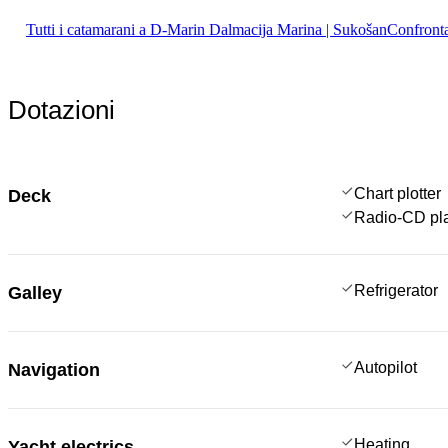
Tutti i catamarani a D-Marin Dalmacija Marina | Sukošan
Confronta
Dotazioni
Chart plotter
Deck
Radio-CD pl
Refrigerator
Galley
Autopilot
Navigation
Heating
Yacht electrics