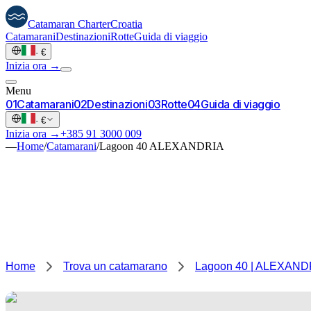
Catamaran
Charter
Croatia
Catamarani
Destinazioni
Rotte
Guida di viaggio
·
€
Inizia ora →
Menu
0
1
Catamarani
0
2
Destinazioni
0
3
Rotte
0
4
Guida di viaggio
·
€
Inizia ora →
+385 91 3000 009
—
Home
/
Catamarani
/
Lagoon 40 ALEXANDRIA
Home
Trova un catamarano
Lagoon 40 | ALEXAND