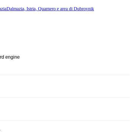
azia
Dalmazia, Istria, Quarnero e area di Dubrovnik
rd engine
r