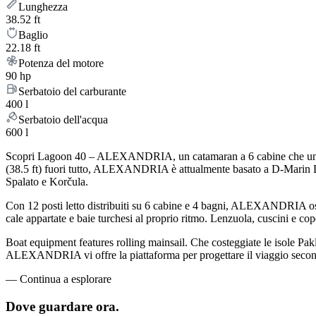
Lunghezza
38.52 ft
Baglio
22.18 ft
Potenza del motore
90 hp
Serbatoio del carburante
400 l
Serbatoio dell'acqua
600 l
Scopri Lagoon 40 – ALEXANDRIA, un catamaran a 6 cabine che unisce il
(38.5 ft) fuori tutto, ALEXANDRIA è attualmente basato a D-Marin Dal
Spalato e Korčula.
Con 12 posti letto distribuiti su 6 cabine e 4 bagni, ALEXANDRIA os
cale appartate e baie turchesi al proprio ritmo. Lenzuola, cuscini e cope
Boat equipment features rolling mainsail. Che costeggiate le isole Pakleni
ALEXANDRIA vi offre la piattaforma per progettare il viaggio secondo 
—
Continua a esplorare
Dove guardare
ora.