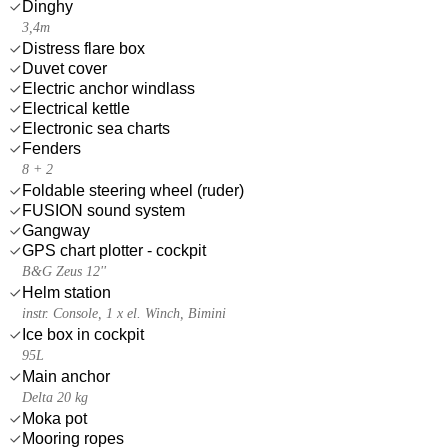
Dinghy
3,4m
Distress flare box
Duvet cover
Electric anchor windlass
Electrical kettle
Electronic sea charts
Fenders
8 + 2
Foldable steering wheel (ruder)
FUSION sound system
Gangway
GPS chart plotter - cockpit
B&G Zeus 12''
Helm station
instr. Console, 1 x el. Winch, Bimini
Ice box in cockpit
95L
Main anchor
Delta 20 kg
Moka pot
Mooring ropes