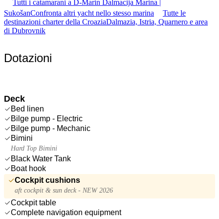
Tutti i catamarani a D-Marin Dalmacija Marina |
Sukošan
Confronta altri yacht nello stesso marina
Tutte le
destinazioni charter della Croazia
Dalmazia, Istria, Quarnero e area
di Dubrovnik
Dotazioni
Deck
Bed linen
Bilge pump - Electric
Bilge pump - Mechanic
Bimini
Hard Top Bimini
Black Water Tank
Boat hook
Cockpit cushions
aft cockpit & sun deck - NEW 2026
Cockpit table
Complete navigation equipment