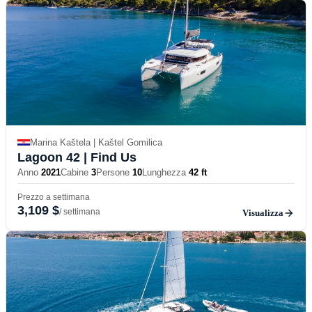
Marina Kaštela | Kaštel Gomilica
Lagoon 42
| Find Us
Anno
2021
Cabine
3
Persone
10
Lunghezza
42 ft
Prezzo a settimana
3,109 $
/ settimana
Visualizza