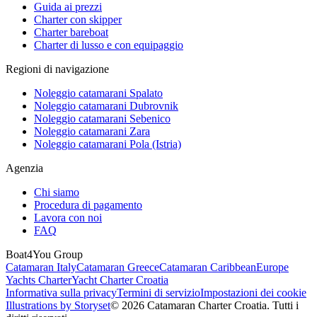
Guida ai prezzi
Charter con skipper
Charter bareboat
Charter di lusso e con equipaggio
Regioni di navigazione
Noleggio catamarani Spalato
Noleggio catamarani Dubrovnik
Noleggio catamarani Sebenico
Noleggio catamarani Zara
Noleggio catamarani Pola (Istria)
Agenzia
Chi siamo
Procedura di pagamento
Lavora con noi
FAQ
Boat4You Group
Catamaran Italy
Catamaran Greece
Catamaran Caribbean
Europe
Yachts Charter
Yacht Charter Croatia
Informativa sulla privacy
Termini di servizio
Impostazioni dei cookie
Illustrations by Storyset
© 2026 Catamaran Charter Croatia. Tutti i