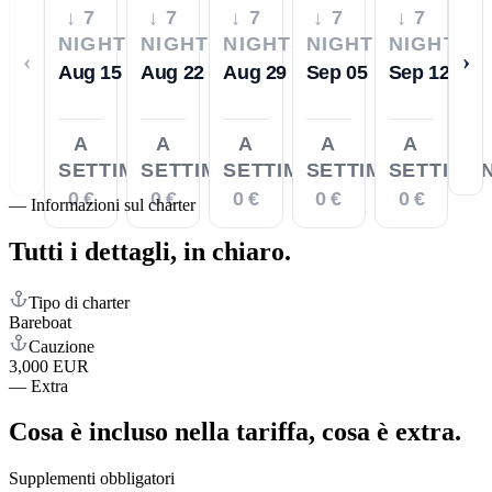
↓ 7
↓ 7
↓ 7
↓ 7
↓ 7
NIGHTS
NIGHTS
NIGHTS
NIGHTS
NIGHTS
‹
›
Aug 15
Aug 22
Aug 29
Sep 05
Sep 12
A
A
A
A
A
SETTIMANA
SETTIMANA
SETTIMANA
SETTIMANA
SETTIMA
0 €
0 €
0 €
0 €
0 €
—
Informazioni sul charter
Tutti i dettagli,
in chiaro.
Tipo di charter
Bareboat
Cauzione
3,000 EUR
—
Extra
Cosa è incluso nella tariffa,
cosa è extra.
Supplementi obbligatori