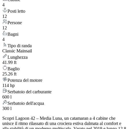
4
Posti letto
12
Persone
12
Bagni
4
Tipo di randa
Classic Mainsail
Lunghezza
41.99 ft
Baglio
25.26 ft
Potenza del motore
114 hp
Serbatoio del carburante
600 l
Serbatoio dell'acqua
300 l
Scopri Lagoon 42 – Media Luna, un catamaran a 4 cabine che
unisce il ritmo rilassato di una crociera estiva dalmata al comfort e
alla stabilità di un moderno multiscafo. Varato nel 2019 e lungo 12.8