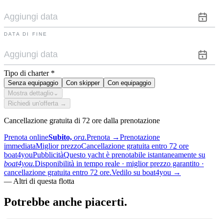
DATA DI FINE
Tipo di charter
*
Senza equipaggio
Con skipper
Con equipaggio
Mostra dettaglio
⌄
Richiedi un'offerta →
Cancellazione gratuita di 72 ore dalla prenotazione
Prenota online
Subito,
ora.
Prenota
→
Prenotazione
immediata
Miglior prezzo
Cancellazione gratuita entro 72 ore
boat4you
Pubblicità
Questo yacht è prenotabile istantaneamente su
boat4you.
Disponibilità in tempo reale · miglior prezzo garantito ·
cancellazione gratuita entro 72 ore.
Vedilo su boat4you
→
—
Altri di questa flotta
Potrebbe anche
piacerti.