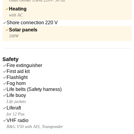
Onan Genset 11Kva 220V/ 50 Hz
Heating
with AC
Shore connection 220 V
Solar panels
100W
Safety
Fire extinguisher
First aid kit
Flashlight
Fog horn
Life belts (Safety harness)
Life buoy
Life jackets
Liferaft
for 12 Pax
VHF radio
B&G V50 with AIS, Transponder