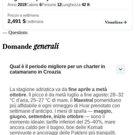
Anno
2019
Cabine
6
Persone
12
Lunghezza
42 ft
Prezzo a settimana
2,491 $
/ settimana
Visualizza
— Questions
generali
Domande
Qual è il periodo migliore per un charter in
catamarano in Croazia
La stagione adriatica va da
fine aprile a metà
ottobre
. Il picco è da metà luglio a fine agosto: 28–32
°C d'aria, 25–27 °C di mare, il
Maestral
pomeridiano
più affidabile e ogni ormeggio di Hvar prenotato con
settimane d'anticipo. I mesi di spalla —
maggio,
giugno, settembre, inizio ottobre
— sono il
momento ideale: tariffe inferiori del 25–40%, mare
ancora caldo per il bagno, boe delle Kornati
semivuote e ancoraggi delle Pakleni più tranquilli.