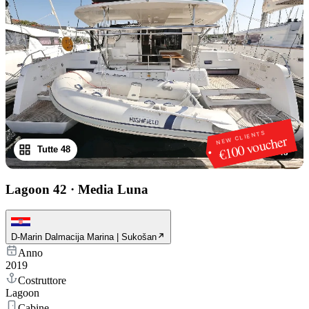
NEW CLIENTS
€100 voucher
Tutte 48
1
/
48
Lagoon 42
·
Media Luna
D-Marin Dalmacija Marina | Sukošan
Anno
2019
Costruttore
Lagoon
Cabine