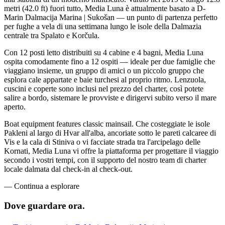
metri (42.0 ft) fuori tutto, Media Luna è attualmente basato a D-
Marin Dalmacija Marina | Sukošan — un punto di partenza perfetto
per fughe a vela di una settimana lungo le isole della Dalmazia
centrale tra Spalato e Korčula.
Con 12 posti letto distribuiti su 4 cabine e 4 bagni, Media Luna
ospita comodamente fino a 12 ospiti — ideale per due famiglie che
viaggiano insieme, un gruppo di amici o un piccolo gruppo che
esplora cale appartate e baie turchesi al proprio ritmo. Lenzuola,
cuscini e coperte sono inclusi nel prezzo del charter, così potete
salire a bordo, sistemare le provviste e dirigervi subito verso il mare
aperto.
Boat equipment features classic mainsail. Che costeggiate le isole
Pakleni al largo di Hvar all'alba, ancoriate sotto le pareti calcaree di
Vis e la cala di Stiniva o vi facciate strada tra l'arcipelago delle
Kornati, Media Luna vi offre la piattaforma per progettare il viaggio
secondo i vostri tempi, con il supporto del nostro team di charter
locale dalmata dal check-in al check-out.
—
Continua a esplorare
Dove guardare
ora.