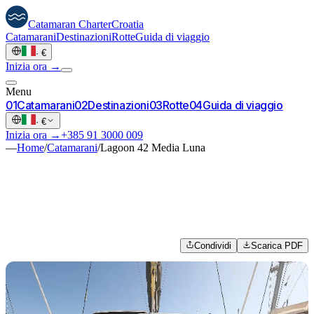
Catamaran
Charter
Croatia
Catamarani
Destinazioni
Rotte
Guida di viaggio
·
€
Inizia ora →
Menu
0
1
Catamarani
0
2
Destinazioni
0
3
Rotte
0
4
Guida di viaggio
·
€
Inizia ora →
+385 91 3000 009
—
Home
/
Catamarani
/
Lagoon 42 Media Luna
Condividi
Scarica PDF