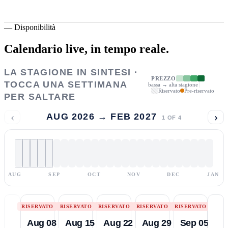
—
Disponibilità
Calendario live,
in tempo reale.
LA STAGIONE IN SINTESI ·
PREZZO
TOCCA UNA SETTIMANA
bassa → alta stagione
Riservato
Pre-riservato
PER SALTARE
‹
›
AUG 2026 → FEB 2027
1
OF
4
AUG
SEP
OCT
NOV
DEC
JAN
RISERVATO
RISERVATO
RISERVATO
RISERVATO
RISERVATO
Aug 08
Aug 15
Aug 22
Aug 29
Sep 05