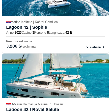
Marina Kaštela | Kaštel Gomilica
Lagoon 42
| Sophie
Anno
2023
Cabine
3
Persone
8
Lunghezza
42 ft
Prezzo a settimana
3,286 $
/ settimana
Visualizza
D-Marin Dalmacija Marina | Sukošan
Lagoon 42
| Royal Salute