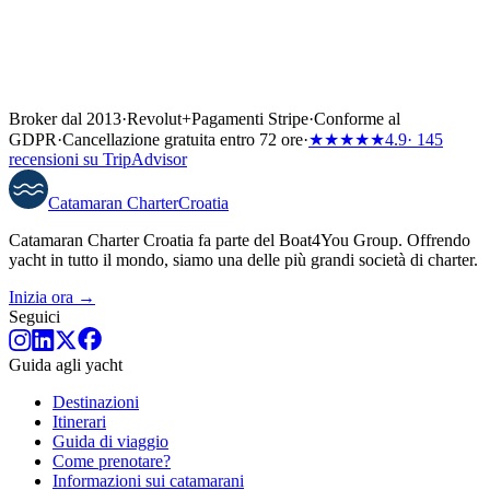
Broker dal 2013
·
Revolut
+
Pagamenti Stripe
·
Conforme al
GDPR
·
Cancellazione gratuita entro 72 ore
·
★★★★★
4.9
· 145
recensioni su TripAdvisor
Catamaran
Charter
Croatia
Catamaran Charter Croatia fa parte del Boat4You Group. Offrendo
yacht in tutto il mondo, siamo una delle più grandi società di charter.
Inizia ora →
Seguici
Guida agli yacht
Destinazioni
Itinerari
Guida di viaggio
Come prenotare?
Informazioni sui catamarani