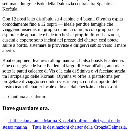
settimana lungo le isole della Dalmazia centrale tra Spalato e
Korčula.
Con 12 posti letto distribuiti su 4 cabine e 4 bagni, Olyntha ospita
comodamente fino a 12 ospiti — ideale per due famiglie che
viaggiano insieme, un gruppo di amici o un piccolo gruppo che
esplora cale appartate e baie turchesi al proprio ritmo. Lenzuola,
cuscini e coperte sono inclusi nel prezzo del charter, così potete
salire a bordo, sistemare le provviste e dirigervi subito verso il mare
aperto.
Boat equipment features rolling mainsail. It also boasts tv antenna.
Che costeggiate le isole Pakleni al largo di Hvar all'alba, ancoriate
sotto le pareti calcaree di Vis e la cala di Stiniva o vi facciate strada
tra l'arcipelago delle Kornati, Olyntha vi offre la piattaforma per
progettare il viaggio secondo i vostri tempi, con il supporto del
nostro team di charter locale dalmata dal check-in al check-out.
—
Continua a esplorare
Dove guardare
ora.
Tutti i catamarani a Marina Kastela
Confronta altri yacht nello
stesso marina
Tutte le destinazioni charter della Croazia
Dalmazia,