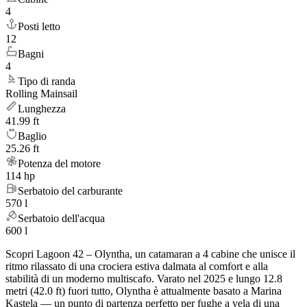
4
Posti letto
12
Bagni
4
Tipo di randa
Rolling Mainsail
Lunghezza
41.99 ft
Baglio
25.26 ft
Potenza del motore
114 hp
Serbatoio del carburante
570 l
Serbatoio dell'acqua
600 l
Scopri Lagoon 42 – Olyntha, un catamaran a 4 cabine che unisce il
ritmo rilassato di una crociera estiva dalmata al comfort e alla
stabilità di un moderno multiscafo. Varato nel 2025 e lungo 12.8
metri (42.0 ft) fuori tutto, Olyntha è attualmente basato a Marina
Kastela — un punto di partenza perfetto per fughe a vela di una