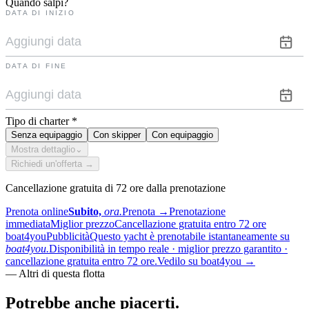
Quando salpi?
DATA DI INIZIO
DATA DI FINE
Tipo di charter
*
Senza equipaggio
Con skipper
Con equipaggio
Mostra dettaglio
⌄
Richiedi un'offerta →
Cancellazione gratuita di 72 ore dalla prenotazione
Prenota online
Subito,
ora.
Prenota
→
Prenotazione
immediata
Miglior prezzo
Cancellazione gratuita entro 72 ore
boat4you
Pubblicità
Questo yacht è prenotabile istantaneamente su
boat4you.
Disponibilità in tempo reale · miglior prezzo garantito ·
cancellazione gratuita entro 72 ore.
Vedilo su boat4you
→
—
Altri di questa flotta
Potrebbe anche
piacerti.