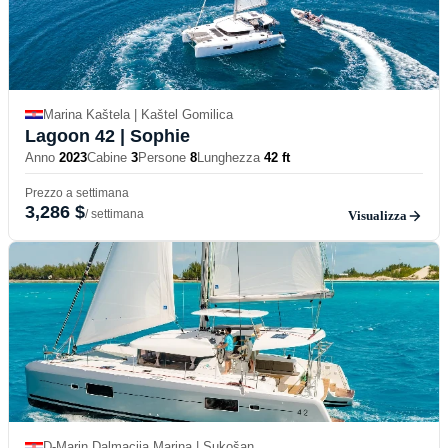
Marina Kaštela | Kaštel Gomilica
Lagoon 42
| Sophie
Anno
2023
Cabine
3
Persone
8
Lunghezza
42 ft
Prezzo a settimana
3,286 $
/ settimana
Visualizza
D-Marin Dalmacija Marina | Sukošan