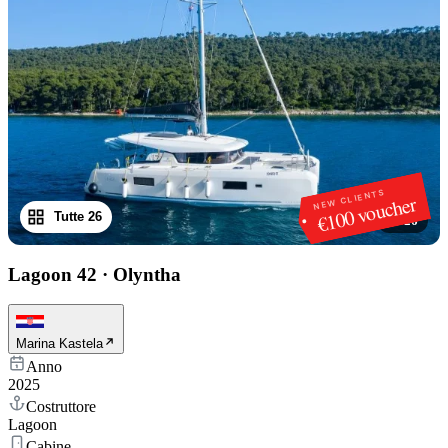
NEW CLIENTS
€100 voucher
Tutte 26
1
/
26
Lagoon 42
·
Olyntha
Marina Kastela
Anno
2025
Costruttore
Lagoon
Cabine