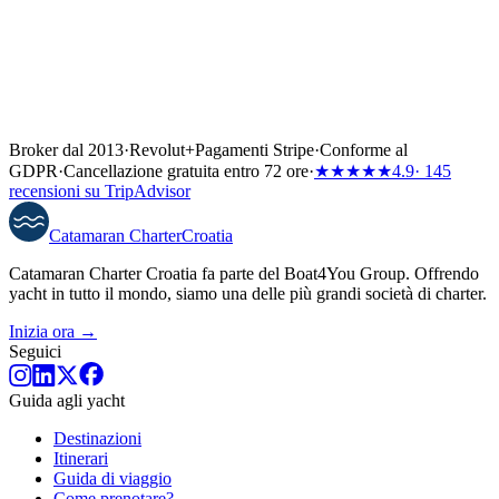
Broker dal 2013
·
Revolut
+
Pagamenti Stripe
·
Conforme al
GDPR
·
Cancellazione gratuita entro 72 ore
·
★★★★★
4.9
· 145
recensioni su TripAdvisor
Catamaran
Charter
Croatia
Catamaran Charter Croatia fa parte del Boat4You Group. Offrendo
yacht in tutto il mondo, siamo una delle più grandi società di charter.
Inizia ora →
Seguici
Guida agli yacht
Destinazioni
Itinerari
Guida di viaggio
Come prenotare?