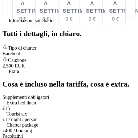
A
A
A
A
A
SETTIMANA
SETTIMANA
SETTIMANA
SETTIMANA
SETTIMA
0 €
0 €
0 €
0 €
0 €
—
Informazioni sul charter
Tutti i dettagli,
in chiaro.
Tipo di charter
Bareboat
Cauzione
2,500 EUR
—
Extra
Cosa è incluso nella tariffa,
cosa è extra.
Supplementi obbligatori
Extra bed linen
€15
Tourist tax
€1 / night / person
Charter package
€400 / booking
Facoltativi