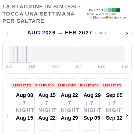
LA STAGIONE IN SINTESI ·
PREZZO
TOCCA UNA SETTIMANA
bassa → alta stagione
Riservato
Pre-riservato
PER SALTARE
‹
›
AUG 2026 → FEB 2027
1
OF
4
AUG
SEP
OCT
NOV
DEC
JAN
RISERVATO
RISERVATO
RISERVATO
RISERVATO
RISERVATO
Aug 08
Aug 15
Aug 22
Aug 29
Sep 05
↓ 7
↓ 7
↓ 7
↓ 7
↓ 7
NIGHTS
NIGHTS
NIGHTS
NIGHTS
NIGHTS
‹
›
Aug 15
Aug 22
Aug 29
Sep 05
Sep 12