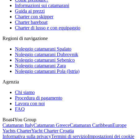
Informazioni sui catamarani
Guida ai prezzi
Charter con skipper
Charter bareboat
Charter di lusso e con equipaggio
Regioni di navigazione
Noleggio catamarani Spalato
Noleggio catamarani Dubrovnik
Noleggio catamarani Sebenico
Noleggio catamarani Zara
Noleggio catamarani Pola (Istria)
Agenzia
Chi siamo
Procedura di pagamento
Lavora con noi
FAQ
Boat4You Group
Catamaran Italy
Catamaran Greece
Catamaran Caribbean
Europe
Yachts Charter
Yacht Charter Croatia
Informativa sulla privacy
Termini di servizio
Impostazioni dei cookie