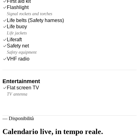
First aid kit
Flashlight
Signal rockets and torches
Life belts (Safety harness)
Life buoy
Life jackets
Liferaft
Safety net
Safety equipment
VHF radio
Entertainment
Flat screen TV
TV antenna
—
Disponibilità
Calendario live,
in tempo reale.