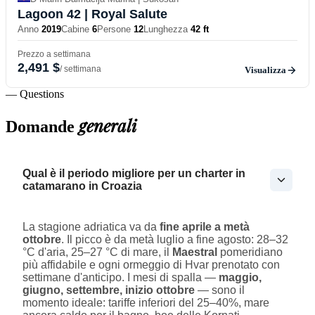
Lagoon 42
| Royal Salute
Anno
2019
Cabine
6
Persone
12
Lunghezza
42 ft
Prezzo a settimana
2,491 $
/ settimana
Visualizza
— Questions
generali
Domande
Qual è il periodo migliore per un charter in
catamarano in Croazia
La stagione adriatica va da
fine aprile a metà
ottobre
. Il picco è da metà luglio a fine agosto: 28–32
°C d'aria, 25–27 °C di mare, il
Maestral
pomeridiano
più affidabile e ogni ormeggio di Hvar prenotato con
settimane d'anticipo. I mesi di spalla —
maggio,
giugno, settembre, inizio ottobre
— sono il
momento ideale: tariffe inferiori del 25–40%, mare