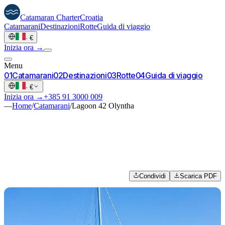
Catamaran
Charter
Croatia
Catamarani
Destinazioni
Rotte
Guida di viaggio
·
€
Inizia ora →
Menu
0
1
Catamarani
0
2
Destinazioni
0
3
Rotte
0
4
Guida di viaggio
·
€
Inizia ora →
+385 91 3000 009
—
Home
/
Catamarani
/
Lagoon 42 Olyntha
Condividi
Scarica PDF