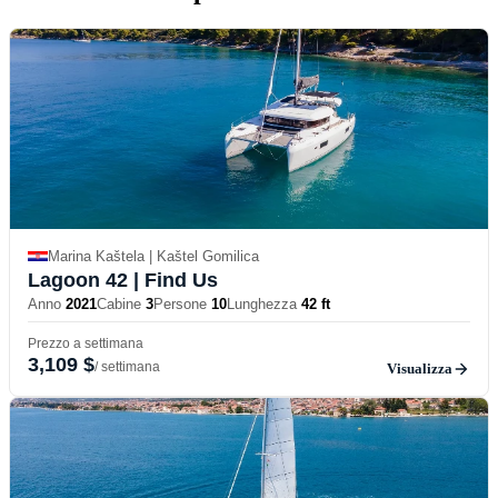
Marina Kaštela | Kaštel Gomilica
Lagoon 42
| Find Us
Anno
2021
Cabine
3
Persone
10
Lunghezza
42 ft
Prezzo a settimana
3,109 $
/ settimana
Visualizza