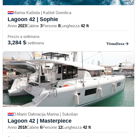
Marina Kaštela | Kaštel Gomilica
Lagoon 42
| Sophie
Anno
2023
Cabine
3
Persone
8
Lunghezza
42 ft
Prezzo a settimana
3,284 $
/ settimana
Visualizza
D-Marin Dalmacija Marina | Sukošan
Lagoon 42
| Masterpiece
Anno
2018
Cabine
6
Persone
12
Lunghezza
42 ft