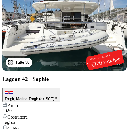
NEW CLIENTS
€100 voucher
Tutte 50
1
/
50
Lagoon 42
·
Sophie
Trogir, Marina Trogir (ex.SCT)
Anno
2020
Costruttore
Lagoon
Cabine