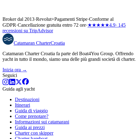
Broker dal 2013
·
Revolut
+
Pagamenti Stripe
·
Conforme al
GDPR
·
Cancellazione gratuita entro 72 ore
·
★★★★★
4.9
· 145
recensioni su TripAdvisor
Catamaran
Charter
Croatia
Catamaran Charter Croatia fa parte del Boat4You Group. Offrendo
yacht in tutto il mondo, siamo una delle più grandi società di charter.
Inizia ora →
Seguici
Guida agli yacht
Destinazioni
Itinerari
Guida di viaggio
Come prenotare?
Informazioni sui catamarani
Guida ai prezzi
Charter con skipper
Charter bareboat