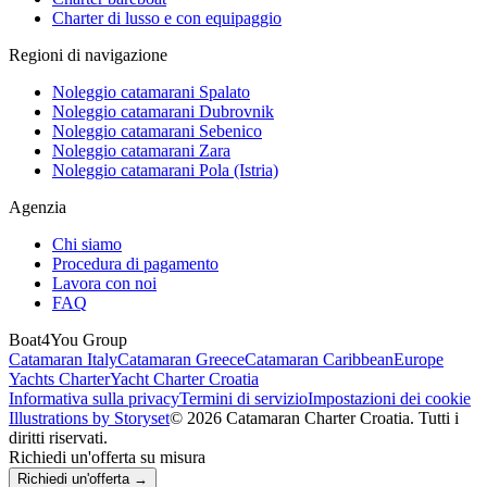
Charter di lusso e con equipaggio
Regioni di navigazione
Noleggio catamarani Spalato
Noleggio catamarani Dubrovnik
Noleggio catamarani Sebenico
Noleggio catamarani Zara
Noleggio catamarani Pola (Istria)
Agenzia
Chi siamo
Procedura di pagamento
Lavora con noi
FAQ
Boat4You Group
Catamaran Italy
Catamaran Greece
Catamaran Caribbean
Europe
Yachts Charter
Yacht Charter Croatia
Informativa sulla privacy
Termini di servizio
Impostazioni dei cookie
Illustrations by Storyset
© 2026 Catamaran Charter Croatia. Tutti i
diritti riservati.
Richiedi un'offerta su misura
Richiedi un'offerta →