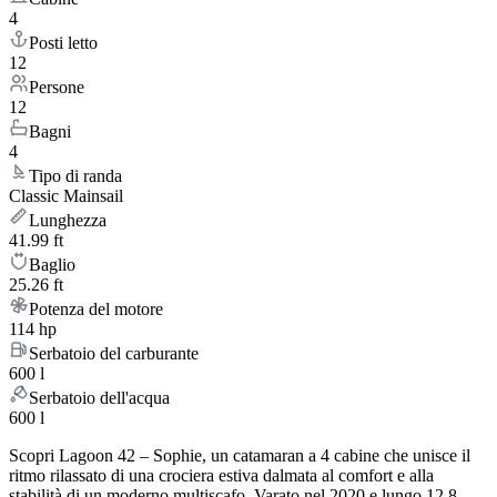
4
Posti letto
12
Persone
12
Bagni
4
Tipo di randa
Classic Mainsail
Lunghezza
41.99 ft
Baglio
25.26 ft
Potenza del motore
114 hp
Serbatoio del carburante
600 l
Serbatoio dell'acqua
600 l
Scopri Lagoon 42 – Sophie, un catamaran a 4 cabine che unisce il
ritmo rilassato di una crociera estiva dalmata al comfort e alla
stabilità di un moderno multiscafo. Varato nel 2020 e lungo 12.8