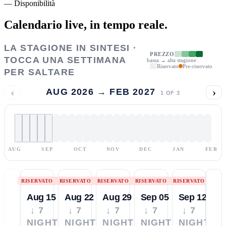
—
Disponibilità
Calendario live,
in tempo reale.
LA STAGIONE IN SINTESI ·
PREZZO
TOCCA UNA SETTIMANA
bassa → alta stagione
Riservato
Pre-riservato
PER SALTARE
‹
›
AUG 2026 → FEB 2027
1
OF
3
AUG
SEP
OCT
NOV
DEC
JAN
FEB
RISERVATO
RISERVATO
RISERVATO
RISERVATO
RISERVATO
Aug 15
Aug 22
Aug 29
Sep 05
Sep 12
↓ 7
↓ 7
↓ 7
↓ 7
↓ 7
NIGHTS
NIGHTS
NIGHTS
NIGHTS
NIGHTS