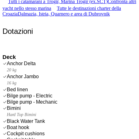
Tutti i catamarani a Trogir, Marina Trogir (ex.SCT)
Confronta altri
yacht nello stesso marina
Tutte le destinazioni charter della
Croazia
Dalmazia, Istria, Quarnero e area di Dubrovnik
Dotazioni
Deck
Anchor Delta
20 kg
Anchor Jambo
16 kg
Bed linen
Bilge pump - Electric
Bilge pump - Mechanic
Bimini
Hard Top Bimini
Black Water Tank
Boat hook
Cockpit cushions