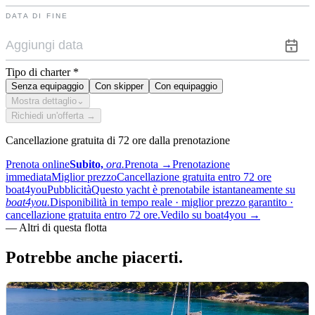
DATA DI FINE
Tipo di charter
*
Senza equipaggio
Con skipper
Con equipaggio
Mostra dettaglio
⌄
Richiedi un'offerta →
Cancellazione gratuita di 72 ore dalla prenotazione
Prenota online
Subito,
ora.
Prenota
→
Prenotazione
immediata
Miglior prezzo
Cancellazione gratuita entro 72 ore
boat4you
Pubblicità
Questo yacht è prenotabile istantaneamente su
boat4you.
Disponibilità in tempo reale · miglior prezzo garantito ·
cancellazione gratuita entro 72 ore.
Vedilo su boat4you
→
—
Altri di questa flotta
Potrebbe anche
piacerti.