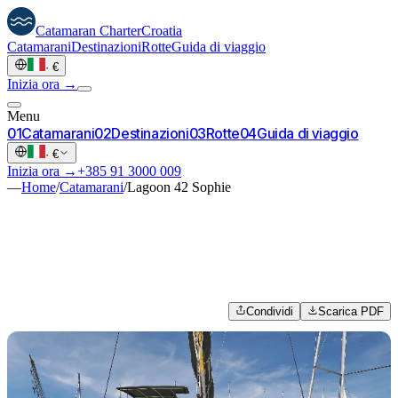
Catamaran
Charter
Croatia
Catamarani
Destinazioni
Rotte
Guida di viaggio
·
€
Inizia ora →
Menu
0
1
Catamarani
0
2
Destinazioni
0
3
Rotte
0
4
Guida di viaggio
·
€
Inizia ora →
+385 91 3000 009
—
Home
/
Catamarani
/
Lagoon 42 Sophie
Condividi
Scarica PDF