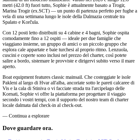
metri (42.0 ft) fuori tutto, Sophie è attualmente basato a Trogir,
Marina Trogir (ex.SCT) — un punto di partenza perfetto per fughe a
vela di una settimana lungo le isole della Dalmazia centrale tra
Spalato e Korčula.
Con 12 posti letto distribuiti su 4 cabine e 4 bagni, Sophie ospita
comodamente fino a 12 ospiti — ideale per due famiglie che
viaggiano insieme, un gruppo di amici o un piccolo gruppo che
esplora cale appartate e baie turchesi al proprio ritmo. Lenzuola,
cuscini e coperte sono inclusi nel prezzo del charter, così potete
salire a bordo, sistemare le provviste e dirigervi subito verso il mare
aperto.
Boat equipment features classic mainsail. Che costeggiate le isole
Pakleni al largo di Hvar all'alba, ancoriate sotto le pareti calcaree di
Vis e la cala di Stiniva o vi facciate strada tra l'arcipelago delle
Kornati, Sophie vi offre la piattaforma per progettare il viaggio
secondo i vostri tempi, con il supporto del nostro team di charter
locale dalmata dal check-in al check-out.
—
Continua a esplorare
Dove guardare
ora.