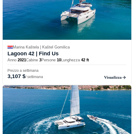
Marina Kaštela | Kaštel Gomilica
Lagoon 42
| Find Us
Anno
2021
Cabine
3
Persone
10
Lunghezza
42 ft
Prezzo a settimana
3,107 $
/ settimana
Visualizza