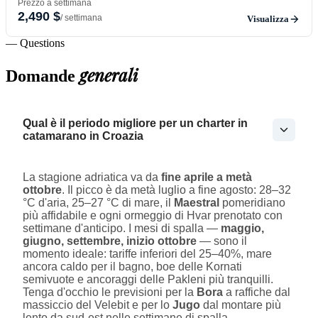
Prezzo a settimana
2,490 $
/ settimana
Visualizza
— Questions
generali
Domande
Qual è il periodo migliore per un charter in
catamarano in Croazia
La stagione adriatica va da
fine aprile a metà
ottobre
. Il picco è da metà luglio a fine agosto: 28–32
°C d'aria, 25–27 °C di mare, il
Maestral
pomeridiano
più affidabile e ogni ormeggio di Hvar prenotato con
settimane d'anticipo. I mesi di spalla —
maggio,
giugno, settembre, inizio ottobre
— sono il
momento ideale: tariffe inferiori del 25–40%, mare
ancora caldo per il bagno, boe delle Kornati
semivuote e ancoraggi delle Pakleni più tranquilli.
Tenga d'occhio le previsioni per la
Bora
a raffiche dal
massiccio del Velebit e per lo
Jugo
dal montare più
lento da sud-est nelle settimane di spalla.