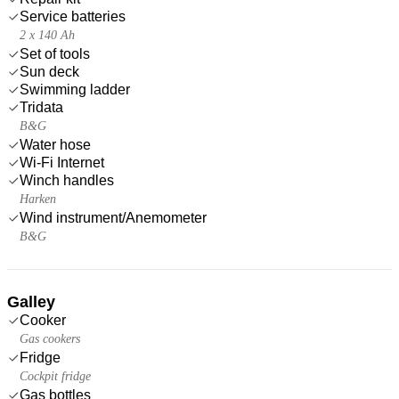
Service batteries
2 x 140 Ah
Set of tools
Sun deck
Swimming ladder
Tridata
B&G
Water hose
Wi-Fi Internet
Winch handles
Harken
Wind instrument/Anemometer
B&G
Galley
Cooker
Gas cookers
Fridge
Cockpit fridge
Gas bottles