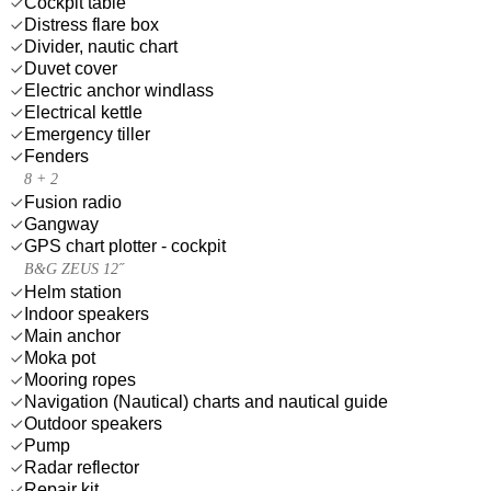
Cockpit table
Distress flare box
Divider, nautic chart
Duvet cover
Electric anchor windlass
Electrical kettle
Emergency tiller
Fenders
8 + 2
Fusion radio
Gangway
GPS chart plotter - cockpit
B&G ZEUS 12˝
Helm station
Indoor speakers
Main anchor
Moka pot
Mooring ropes
Navigation (Nautical) charts and nautical guide
Outdoor speakers
Pump
Radar reflector
Repair kit