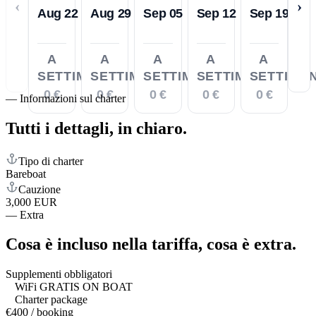
‹
›
Aug 22
Aug 29
Sep 05
Sep 12
Sep 19
A
A
A
A
A
SETTIMANA
SETTIMANA
SETTIMANA
SETTIMANA
SETTIMA
0 €
0 €
0 €
0 €
0 €
—
Informazioni sul charter
Tutti i dettagli,
in chiaro.
Tipo di charter
Bareboat
Cauzione
3,000 EUR
—
Extra
Cosa è incluso nella tariffa,
cosa è extra.
Supplementi obbligatori
WiFi GRATIS ON BOAT
Charter package
€400 / booking