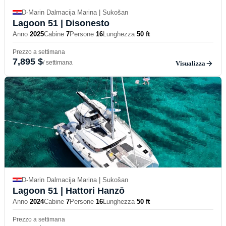
D-Marin Dalmacija Marina | Sukošan
Lagoon 51
| Disonesto
Anno
2025
Cabine
7
Persone
16
Lunghezza
50 ft
Prezzo a settimana
7,895 $
/ settimana
Visualizza
D-Marin Dalmacija Marina | Sukošan
Lagoon 51
| Hattori Hanzō
Anno
2024
Cabine
7
Persone
16
Lunghezza
50 ft
Prezzo a settimana