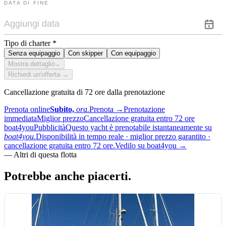
DATA DI FINE
Tipo di charter
*
Senza equipaggio
Con skipper
Con equipaggio
Mostra dettaglio
⌄
Richiedi un'offerta →
Cancellazione gratuita di 72 ore dalla prenotazione
Prenota online
Subito,
ora.
Prenota
→
Prenotazione
immediata
Miglior prezzo
Cancellazione gratuita entro 72 ore
boat4you
Pubblicità
Questo yacht è prenotabile istantaneamente su
boat4you.
Disponibilità in tempo reale · miglior prezzo garantito ·
cancellazione gratuita entro 72 ore.
Vedilo su boat4you
→
—
Altri di questa flotta
Potrebbe anche
piacerti.