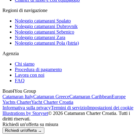
Regioni di navigazione
Noleggio catamarani Spalato
Noleggio catamarani Dubrovnik
Noleggio catamarani Sebenico
Noleggio catamarani Zara
Noleggio catamarani Pola (Istria)
Agenzia
Chi siamo
Procedura di pagamento
Lavora con noi
FAQ
Boat4You Group
Catamaran Italy
Catamaran Greece
Catamaran Caribbean
Europe
Yachts Charter
Yacht Charter Croatia
Informativa sulla privacy
Termini di servizio
Impostazioni dei cookie
Illustrations by Storyset
© 2026 Catamaran Charter Croatia. Tutti i
diritti riservati.
Richiedi un'offerta su misura
Richiedi un'offerta →