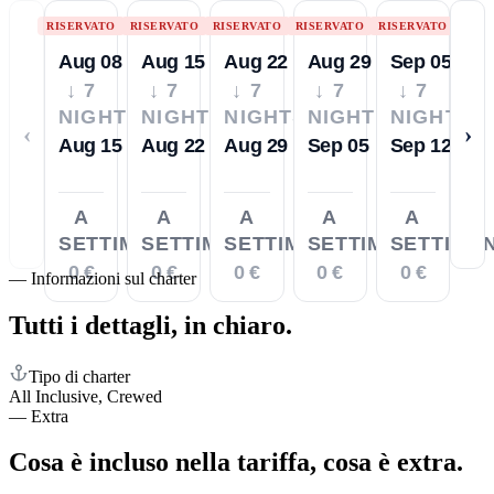
RISERVATO
RISERVATO
RISERVATO
RISERVATO
RISERVATO
Aug 08
Aug 15
Aug 22
Aug 29
Sep 05
↓ 7
↓ 7
↓ 7
↓ 7
↓ 7
NIGHTS
NIGHTS
NIGHTS
NIGHTS
NIGHTS
‹
›
Aug 15
Aug 22
Aug 29
Sep 05
Sep 12
A
A
A
A
A
SETTIMANA
SETTIMANA
SETTIMANA
SETTIMANA
SETTIMA
0 €
0 €
0 €
0 €
0 €
—
Informazioni sul charter
Tutti i dettagli,
in chiaro.
Tipo di charter
All Inclusive, Crewed
—
Extra
Cosa è incluso nella tariffa,
cosa è extra.