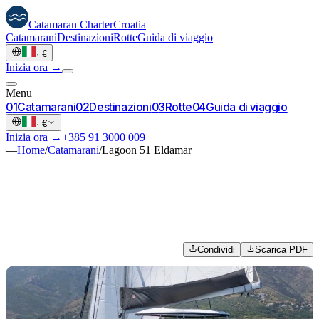
Catamaran
Charter
Croatia
Catamarani
Destinazioni
Rotte
Guida di viaggio
·
€
Inizia ora →
Menu
0
1
Catamarani
0
2
Destinazioni
0
3
Rotte
0
4
Guida di viaggio
·
€
Inizia ora →
+385 91 3000 009
—
Home
/
Catamarani
/
Lagoon 51 Eldamar
Condividi
Scarica PDF