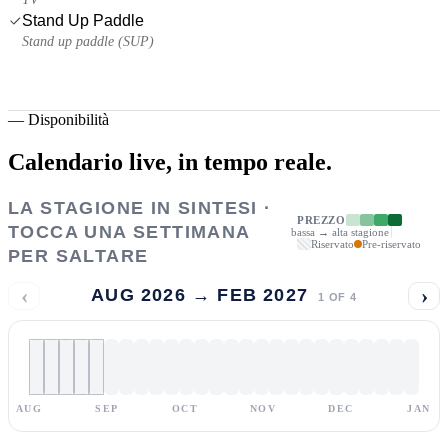
Stand Up Paddle
Stand up paddle (SUP)
—
Disponibilità
Calendario live,
in tempo reale.
LA STAGIONE IN SINTESI ·
PREZZO
TOCCA UNA SETTIMANA
bassa → alta stagione
Riservato
Pre-riservato
PER SALTARE
‹
›
AUG 2026 → FEB 2027
1
OF
4
AUG
SEP
OCT
NOV
DEC
JAN