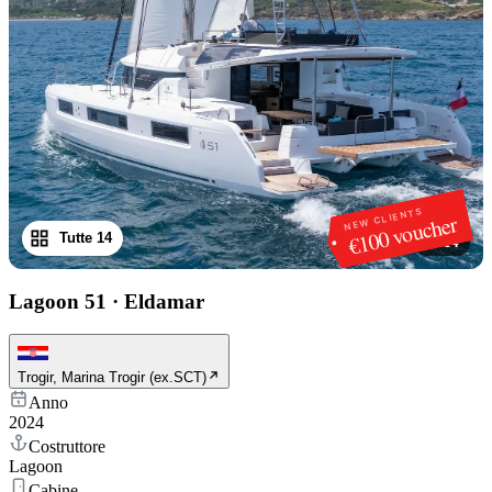
NEW CLIENTS
€100 voucher
Tutte 14
1
/
14
Lagoon 51
·
Eldamar
Trogir, Marina Trogir (ex.SCT)
Anno
2024
Costruttore
Lagoon
Cabine