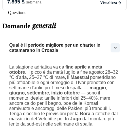
7,895 $
/ settimana
Visualizza
— Questions
generali
Domande
Qual è il periodo migliore per un charter in
catamarano in Croazia
La stagione adriatica va da
fine aprile a metà
ottobre
. Il picco è da metà luglio a fine agosto: 28–32
°C d'aria, 25–27 °C di mare, il
Maestral
pomeridiano
più affidabile e ogni ormeggio di Hvar prenotato con
settimane d'anticipo. I mesi di spalla —
maggio,
giugno, settembre, inizio ottobre
— sono il
momento ideale: tariffe inferiori del 25–40%, mare
ancora caldo per il bagno, boe delle Kornati
semivuote e ancoraggi delle Pakleni più tranquilli.
Tenga d'occhio le previsioni per la
Bora
a raffiche dal
massiccio del Velebit e per lo
Jugo
dal montare più
lento da sud-est nelle settimane di spalla.