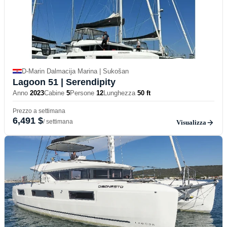
D-Marin Dalmacija Marina | Sukošan
Lagoon 51
| Serendipity
Anno
2023
Cabine
5
Persone
12
Lunghezza
50 ft
Prezzo a settimana
6,491 $
/ settimana
Visualizza