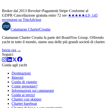
Broker dal 2013
·
Revolut
+
Pagamenti Stripe
·
Conforme al
GDPR
·
Cancellazione gratuita entro 72 ore
·
★★★★★
4.9
· 145
recensioni su TripAdvisor
Catamaran
Charter
Croatia
Catamaran Charter Croatia fa parte del Boat4You Group. Offrendo
yacht in tutto il mondo, siamo una delle più grandi società di charter.
Inizia ora →
Seguici
Guida agli yacht
Destinazioni
Itinerari
Guida di viaggio
Come prenotare?
Informazioni sui catamarani
Guida ai prezzi
Charter con skipper
Charter bareboat
Charter di lusso e con equipaggio