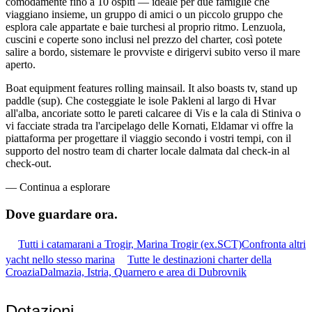
comodamente fino a 10 ospiti — ideale per due famiglie che
viaggiano insieme, un gruppo di amici o un piccolo gruppo che
esplora cale appartate e baie turchesi al proprio ritmo. Lenzuola,
cuscini e coperte sono inclusi nel prezzo del charter, così potete
salire a bordo, sistemare le provviste e dirigervi subito verso il mare
aperto.
Boat equipment features rolling mainsail. It also boasts tv, stand up
paddle (sup). Che costeggiate le isole Pakleni al largo di Hvar
all'alba, ancoriate sotto le pareti calcaree di Vis e la cala di Stiniva o
vi facciate strada tra l'arcipelago delle Kornati, Eldamar vi offre la
piattaforma per progettare il viaggio secondo i vostri tempi, con il
supporto del nostro team di charter locale dalmata dal check-in al
check-out.
—
Continua a esplorare
Dove guardare
ora.
Tutti i catamarani a Trogir, Marina Trogir (ex.SCT)
Confronta altri
yacht nello stesso marina
Tutte le destinazioni charter della
Croazia
Dalmazia, Istria, Quarnero e area di Dubrovnik
Dotazioni