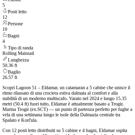
5
Posti letto
12
Persone
10
Bagni
4
Tipo di randa
Rolling Mainsail
Lunghezza
50.36 ft
Baglio
26.57 ft
Scopri Lagoon 51 – Eldamar, un catamaran a 5 cabine che unisce il
ritmo rilassato di una crociera estiva dalmata al comfort e alla
stabilità di un moderno multiscafo. Varato nel 2024 e lungo 15.35
metri (50.4 ft) fuori tutto, Eldamar è attualmente basato a Trogir,
Marina Trogir (ex.SCT) — un punto di partenza perfetto per fughe a
vela di una settimana lungo le isole della Dalmazia centrale tra
Spalato e Korčula.
Con 12 posti letto distribuiti su 5 cabine e 4 bagni, Eldamar ospita