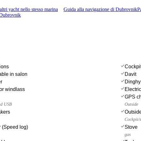
ltri yacht nello stesso marina
Guida alla navigazione di Dubrovnik
P
i Dubrovnik
ions
Cockpit
able in salon
Davit
r
Dinghy
or windlass
Electri
GPS cha
und USB
Outside
akers
Outsid
Cockpit/s
 (Speed log)
Stove
gas