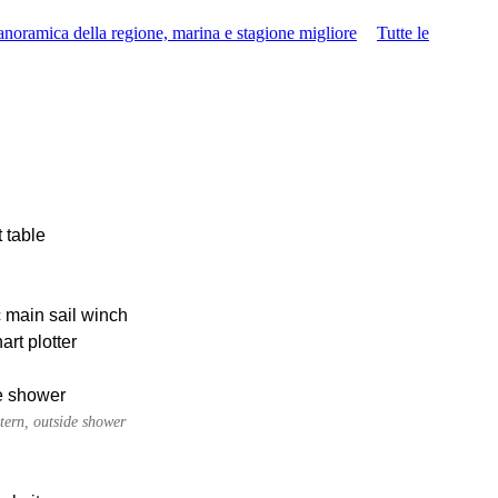
anoramica della regione, marina e stagione migliore
Tutte le
 table
c main sail winch
rt plotter
e shower
tern, outside shower