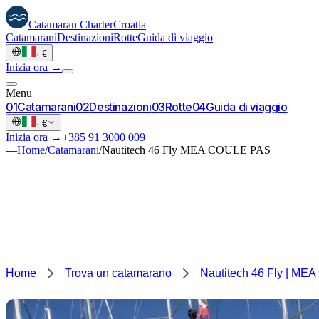
Catamaran
Charter
Croatia
Catamarani
Destinazioni
Rotte
Guida di viaggio
·
€
Inizia ora →
Menu
0
1
Catamarani
0
2
Destinazioni
0
3
Rotte
0
4
Guida di viaggio
·
€
Inizia ora →
+385 91 3000 009
—
Home
/
Catamarani
/
Nautitech 46 Fly MEA COULE PAS
Home
Trova un catamarano
Nautitech 46 Fly | M