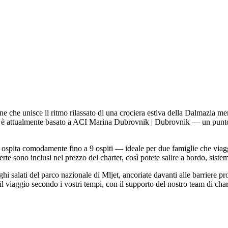
 unisce il ritmo rilassato di una crociera estiva della Dalmazia merid
 attualmente basato a ACI Marina Dubrovnik | Dubrovnik — un punto di 
ospita comodamente fino a 9 ospiti — ideale per due famiglie che viag
rte sono inclusi nel prezzo del charter, così potete salire a bordo, sistem
i salati del parco nazionale di Mljet, ancoriate davanti alle barriere pro
aggio secondo i vostri tempi, con il supporto del nostro team di chart