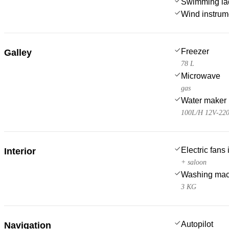
Swimming la
Wind instru
Freezer
Galley
78 L
Microwave
gas
Water maker
100L/H 12V-22
Electric fans
Interior
+ saloon
Washing mac
3 KG
Autopilot
Navigation