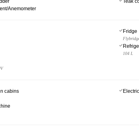
dder
Teak co
ment/Anemometer
Fridge
Flybridg
Refrige
104 L
0V
 in cabins
Electric
hine