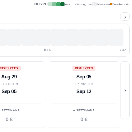
PREZZO
bassa → alta stagione
Riservato
Pre-riservato
›
DEC
JAN
RISERVATO
RISERVATO
Aug 29
Sep 05
↓ 7 NIGHTS
↓ 7 NIGHTS
›
Sep 05
Sep 12
A SETTIMANA
A SETTIMANA
0 €
0 €