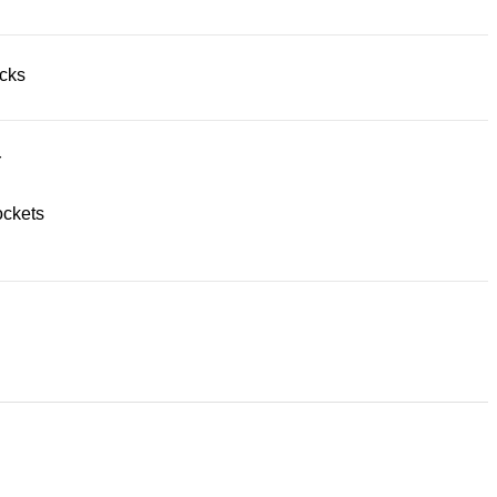
acks
r
ckets