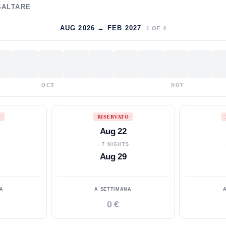
SALTARE
AUG 2026 → FEB 2027
1
OF
4
OCT
NOV
O
RISERVATO
Aug 22
S
↓ 7 NIGHTS
Aug 29
A
A SETTIMANA
0 €