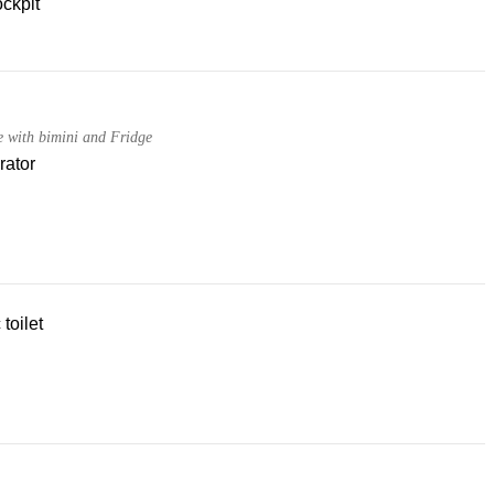
ckpit
e with bimini and Fridge
rator
 toilet