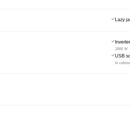
Lazy j
Inverte
2000 W
USB so
in cabins