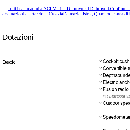
Tutti i catamarani a ACI Marina Dubrovnik | Dubrovnik
Confronta a
destinazioni charter della Croazia
Dalmazia, Istria, Quarnero e area d
Dotazioni
Cockpit cush
Deck
Convertible t
Depthsounde
Electric anch
Fusion radio
mit Bluetooth 
Outdoor spe
Speedometer