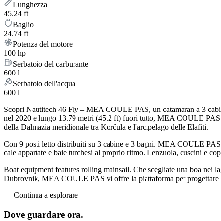
Lunghezza
45.24 ft
Baglio
24.74 ft
Potenza del motore
100 hp
Serbatoio del carburante
600 l
Serbatoio dell'acqua
600 l
Scopri Nautitech 46 Fly – MEA COULE PAS, un catamaran a 3 cabine che
nel 2020 e lungo 13.79 metri (45.2 ft) fuori tutto, MEA COULE PAS è
della Dalmazia meridionale tra Korčula e l'arcipelago delle Elafiti.
Con 9 posti letto distribuiti su 3 cabine e 3 bagni, MEA COULE PAS 
cale appartate e baie turchesi al proprio ritmo. Lenzuola, cuscini e cope
Boat equipment features rolling mainsail. Che scegliate una boa nei lagh
Dubrovnik, MEA COULE PAS vi offre la piattaforma per progettare il vi
—
Continua a esplorare
Dove guardare
ora.