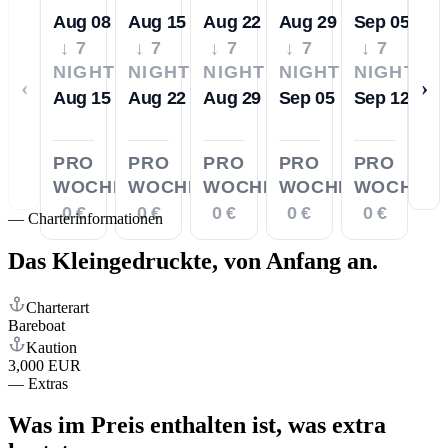
Aug 08
Aug 15
Aug 22
Aug 29
Sep 05
↓ 7
↓ 7
↓ 7
↓ 7
↓ 7
NIGHTS
NIGHTS
NIGHTS
NIGHTS
NIGHTS
‹
›
Aug 15
Aug 22
Aug 29
Sep 05
Sep 12
PRO
PRO
PRO
PRO
PRO
WOCHE
WOCHE
WOCHE
WOCHE
WOCHE
0 €
0 €
0 €
0 €
0 €
—
Charterinformationen
Das Kleingedruckte,
von Anfang an.
Charterart
Bareboat
Kaution
3,000 EUR
—
Extras
Was im Preis enthalten ist,
was extra