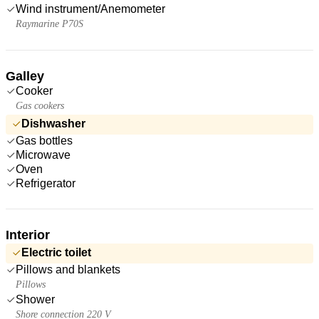
Wind instrument/Anemometer
Raymarine P70S
Galley
Cooker
Gas cookers
Dishwasher
Gas bottles
Microwave
Oven
Refrigerator
Interior
Electric toilet
Pillows and blankets
Pillows
Shower
Shore connection 220 V