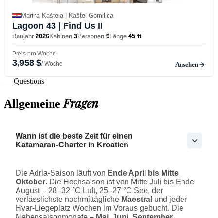
Marina Kaštela | Kaštel Gomilica
Lagoon 43
| Find Us II
Baujahr
2026
Kabinen
3
Personen
9
Länge
45 ft
Preis pro Woche
3,958 $
/ Woche
Ansehen
— Questions
Fragen
Allgemeine
Wann ist die beste Zeit für einen
Katamaran-Charter in Kroatien
Die Adria-Saison läuft von
Ende April bis Mitte
Oktober
. Die Hochsaison ist von Mitte Juli bis Ende
August – 28–32 °C Luft, 25–27 °C See, der
verlässlichste nachmittägliche
Maestral
und jeder
Hvar-Liegeplatz Wochen im Voraus gebucht. Die
Nebensaisonmonate –
Mai, Juni, September,