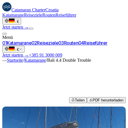
Catamaran
Charter
Croatia
Katamarane
Reiseziele
Routen
Reiseführer
·
€
Jetzt starten →
Menü
0
1
Katamarane
0
2
Reiseziele
0
3
Routen
0
4
Reiseführer
·
€
Jetzt starten →
+385 91 3000 009
—
Startseite
/
Katamarane
/
Bali 4.4 Double Trouble
Teilen
PDF herunterladen