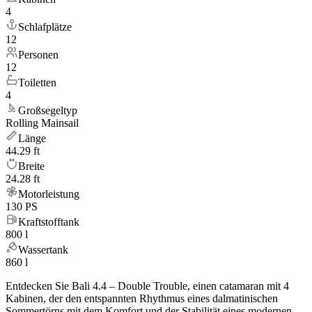
4
Schlafplätze
12
Personen
12
Toiletten
4
Großsegeltyp
Rolling Mainsail
Länge
44.29 ft
Breite
24.28 ft
Motorleistung
130 PS
Kraftstofftank
800 l
Wassertank
860 l
Entdecken Sie Bali 4.4 – Double Trouble, einen catamaran mit 4
Kabinen, der den entspannten Rhythmus eines dalmatinischen
Sommertörns mit dem Komfort und der Stabilität eines modernen