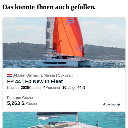
Das könnte Ihnen
auch gefallen.
D-Marin Dalmacija Marina | Sukošan
FP 44
| Fp New In Fleet
Baujahr
2026
Kabinen
4
Personen
10
Länge
44 ft
Preis pro Woche
5,263 $
/ Woche
Ansehen