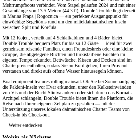
Mehrrumpfboots verbindet. Vom Stapel gelaufen 2024 und mit einer
Gesamtlänge von 13.5 Metern (44.3 ft), Double Trouble liegt derzeit
in Marina Frapa | Rogoznica — ein perfekter Ausgangspunkt für
einwöchige Segeltörns rund um den mitteldalmatinischen Inseln
zwischen Split und Korčula.
Mit 12 Kojen, verteilt auf 4 Schlafkabinen und 4 Bäder, bietet
Double Trouble bequem Platz für bis zu 12 Gäste — ideal für zwei
gemeinsam reisende Familien, einen Freundeskreis oder eine kleine
Gruppe, die abgelegene Buchten und türkisfarbene Buchten im
eigenen Tempo erkundet. Bettwäsche, Kissen und Decken sind im
Charterpreis enthalten, sodass Sie an Bord gehen, Ihren Proviant
verstauen und direkt aufs offene Wasser hinaussegeln können.
Boat equipment features rolling mainsail. Ob Sie bei Sonnenaufgang
die Pakleni-Inseln vor Hvar erkunden, unter den Kalksteinwänden
von Vis und der Bucht Stiniva ankern oder sich durch das Kornati-
Archipel schlängeln, Double Trouble bietet Ihnen die Plattform, die
Reise nach Ihrem eigenen Zeitplan zu gestalten — mit der
Unterstützung unseres lokalen dalmatinischen Charter-Teams von
Check-in bis Check-out.
—
Weiter entdecken
Wohin als
Nächstes.