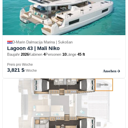
D-Marin Dalmacija Marina | Sukošan
Lagoon 43
| Mali Niko
Baujahr
2026
Kabinen
4
Personen
10
Länge
45 ft
Preis pro Woche
3,821 $
/ Woche
Ansehen