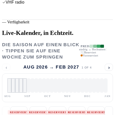
VHF radio
—
Verfügbarkeit
Live-Kalender,
in Echtzeit.
DIE SAISON AUF EINEN BLICK
PREIS
niedrig → Hochsaison
· TIPPEN SIE AUF EINE
Reserviert
Vorreserviert
WOCHE ZUM SPRINGEN
‹
›
AUG 2026 → FEB 2027
1
OF
4
AUG
SEP
OCT
NOV
DEC
JAN
RESERVIERT
RESERVIERT
RESERVIERT
RESERVIERT
RESERVIERT