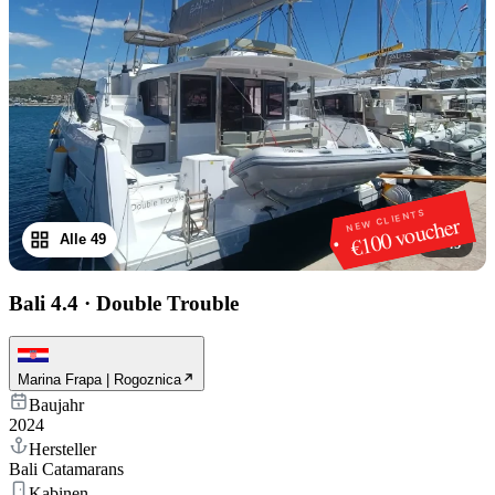
NEW CLIENTS
€100 voucher
Alle 49
1
/
49
Bali 4.4
·
Double Trouble
Marina Frapa | Rogoznica
Baujahr
2024
Hersteller
Bali Catamarans
Kabinen