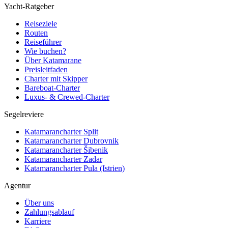
Yacht-Ratgeber
Reiseziele
Routen
Reiseführer
Wie buchen?
Über Katamarane
Preisleitfaden
Charter mit Skipper
Bareboat-Charter
Luxus- & Crewed-Charter
Segelreviere
Katamarancharter Split
Katamarancharter Dubrovnik
Katamarancharter Šibenik
Katamarancharter Zadar
Katamarancharter Pula (Istrien)
Agentur
Über uns
Zahlungsablauf
Karriere