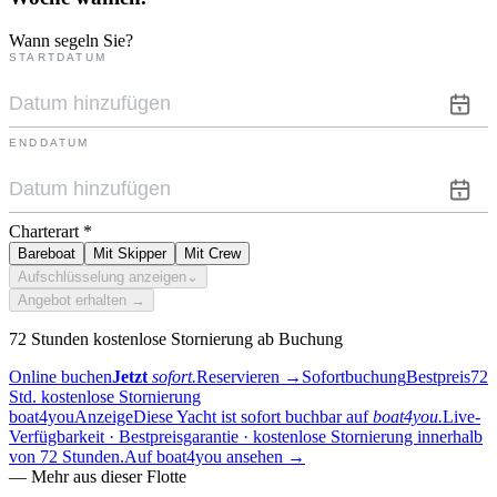
Wann segeln Sie?
STARTDATUM
ENDDATUM
Charterart
*
Bareboat
Mit Skipper
Mit Crew
Aufschlüsselung anzeigen
⌄
Angebot erhalten →
72 Stunden kostenlose Stornierung ab Buchung
Online buchen
Jetzt
sofort.
Reservieren
→
Sofortbuchung
Bestpreis
72
Std. kostenlose Stornierung
boat4you
Anzeige
Diese Yacht ist sofort buchbar auf
boat4you.
Live-
Verfügbarkeit · Bestpreisgarantie · kostenlose Stornierung innerhalb
von 72 Stunden.
Auf boat4you ansehen
→
—
Mehr aus dieser Flotte