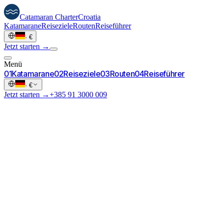
Catamaran
Charter
Croatia
Katamarane
Reiseziele
Routen
Reiseführer
·
€
Jetzt starten →
Menü
0
1
Katamarane
0
2
Reiseziele
0
3
Routen
0
4
Reiseführer
·
€
Jetzt starten →
+385 91 3000 009