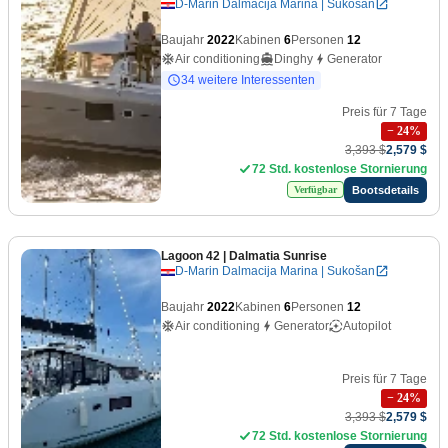
D-Marin Dalmacija Marina | Sukošan
Baujahr
2022
Kabinen
6
Personen
12
Air conditioning
Dinghy
Generator
34 weitere Interessenten
Preis für 7 Tage
−
24
%
3,393 $
2,579 $
72 Std. kostenlose Stornierung
Bootsdetails
Verfügbar
Lagoon 42
| Dalmatia Sunrise
D-Marin Dalmacija Marina | Sukošan
Baujahr
2022
Kabinen
6
Personen
12
Air conditioning
Generator
Autopilot
Preis für 7 Tage
−
24
%
3,393 $
2,579 $
72 Std. kostenlose Stornierung