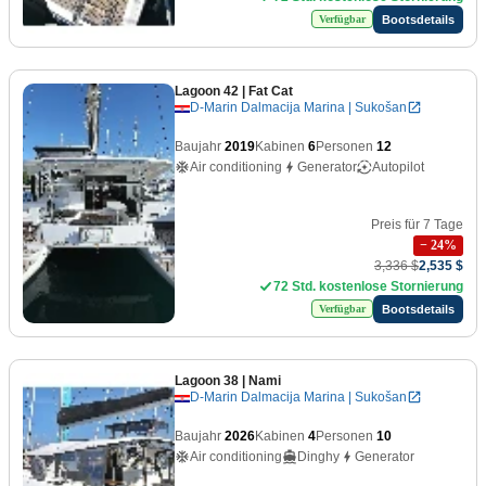
Bootsdetails
Verfügbar
Lagoon 42
| Fat Cat
D-Marin Dalmacija Marina | Sukošan
Baujahr
2019
Kabinen
6
Personen
12
Air conditioning
Generator
Autopilot
Preis für 7 Tage
−
24
%
3,336 $
2,535 $
72 Std. kostenlose Stornierung
Bootsdetails
Verfügbar
Lagoon 38
| Nami
D-Marin Dalmacija Marina | Sukošan
Baujahr
2026
Kabinen
4
Personen
10
Air conditioning
Dinghy
Generator