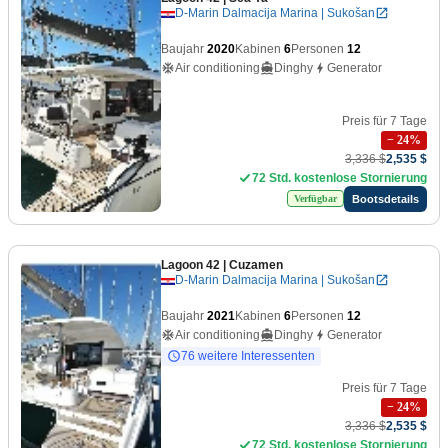
D-Marin Dalmacija Marina | Sukošan
Baujahr
2020
Kabinen
6
Personen
12
Air conditioning
Dinghy
Generator
Preis für 7 Tage
−
24
%
3,336 $
2,535 $
72 Std. kostenlose Stornierung
Bootsdetails
Verfügbar
Lagoon 42
| Cuzamen
D-Marin Dalmacija Marina | Sukošan
Baujahr
2021
Kabinen
6
Personen
12
Air conditioning
Dinghy
Generator
76 weitere Interessenten
Preis für 7 Tage
−
24
%
3,336 $
2,535 $
72 Std. kostenlose Stornierung