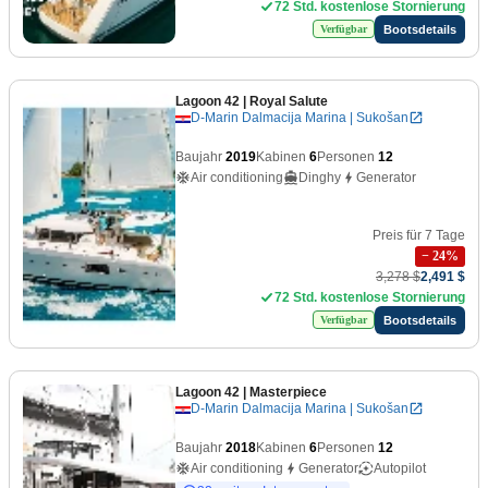
72 Std. kostenlose Stornierung
Bootsdetails
Verfügbar
Lagoon 42
| Royal Salute
D-Marin Dalmacija Marina | Sukošan
Baujahr
2019
Kabinen
6
Personen
12
Air conditioning
Dinghy
Generator
Preis für 7 Tage
−
24
%
3,278 $
2,491 $
72 Std. kostenlose Stornierung
Bootsdetails
Verfügbar
Lagoon 42
| Masterpiece
D-Marin Dalmacija Marina | Sukošan
Baujahr
2018
Kabinen
6
Personen
12
Air conditioning
Generator
Autopilot