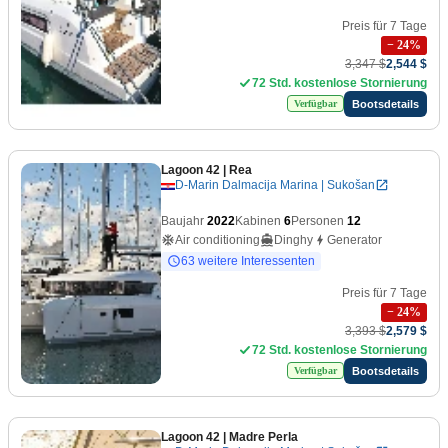
Preis für 7 Tage
−
24
%
3,347 $
2,544 $
72 Std. kostenlose Stornierung
Bootsdetails
Verfügbar
Lagoon 42
| Rea
D-Marin Dalmacija Marina | Sukošan
Baujahr
2022
Kabinen
6
Personen
12
Air conditioning
Dinghy
Generator
63 weitere Interessenten
Preis für 7 Tage
−
24
%
3,393 $
2,579 $
72 Std. kostenlose Stornierung
Bootsdetails
Verfügbar
Lagoon 42
| Madre Perla