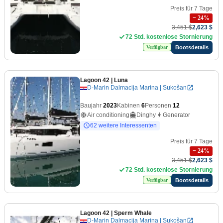
Preis für 7 Tage
−
24
%
3,451 $
2,623 $
72 Std. kostenlose Stornierung
Bootsdetails
Verfügbar
Lagoon 42
| Luna
D-Marin Dalmacija Marina | Sukošan
Baujahr
2023
Kabinen
6
Personen
12
Air conditioning
Dinghy
Generator
62 weitere Interessenten
Preis für 7 Tage
−
24
%
3,451 $
2,623 $
72 Std. kostenlose Stornierung
Bootsdetails
Verfügbar
Lagoon 42
| Sperm Whale
D-Marin Dalmacija Marina | Sukošan