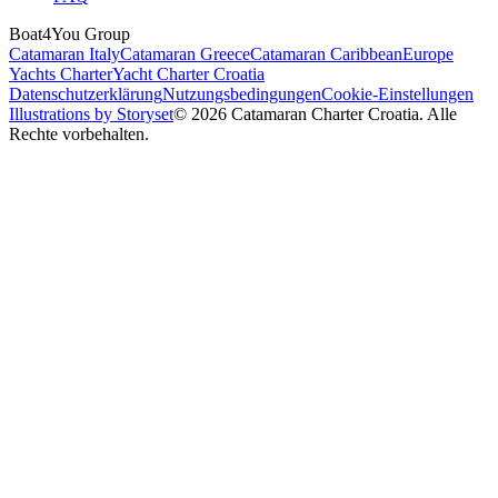
Boat4You Group
Catamaran Italy
Catamaran Greece
Catamaran Caribbean
Europe
Yachts Charter
Yacht Charter Croatia
Datenschutzerklärung
Nutzungsbedingungen
Cookie-Einstellungen
Illustrations by Storyset
© 2026 Catamaran Charter Croatia. Alle
Rechte vorbehalten.