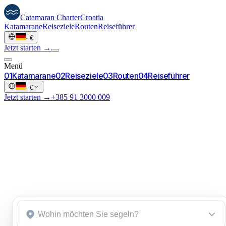
Catamaran
Charter
Croatia
Katamarane
Reiseziele
Routen
Reiseführer
·
€
Jetzt starten →
Menü
0
1
Katamarane
0
2
Reiseziele
0
3
Routen
0
4
Reiseführer
·
€
Jetzt starten →
+385 91 3000 009
Kroatien.
Anfrage starten
→