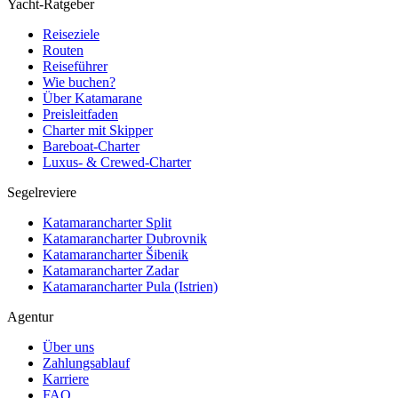
Yacht-Ratgeber
Reiseziele
Routen
Reiseführer
Wie buchen?
Über Katamarane
Preisleitfaden
Charter mit Skipper
Bareboat-Charter
Luxus- & Crewed-Charter
Segelreviere
Katamarancharter Split
Katamarancharter Dubrovnik
Katamarancharter Šibenik
Katamarancharter Zadar
Katamarancharter Pula (Istrien)
Agentur
Über uns
Zahlungsablauf
Karriere
FAQ