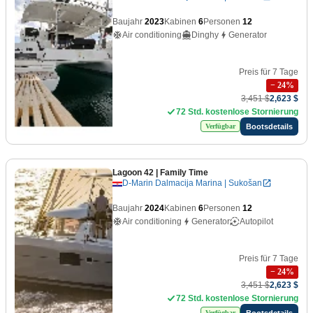
Baujahr
2023
Kabinen
6
Personen
12
Air conditioning
Dinghy
Generator
Preis für 7 Tage
−
24
%
3,451 $
2,623 $
72 Std. kostenlose Stornierung
Bootsdetails
Verfügbar
Lagoon 42
| Family Time
D-Marin Dalmacija Marina | Sukošan
Baujahr
2024
Kabinen
6
Personen
12
Air conditioning
Generator
Autopilot
Preis für 7 Tage
−
24
%
3,451 $
2,623 $
72 Std. kostenlose Stornierung
Bootsdetails
Verfügbar