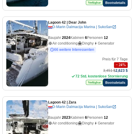
Bootsdetails
Verfügbar
Lagoon 42
| Dear John
D-Marin Dalmacija Marina | Sukošan
Baujahr
2024
Kabinen
6
Personen
12
Air conditioning
Dinghy
Generator
66 weitere Interessenten
Preis für 7 Tage
−
24
%
3,451 $
2,623 $
72 Std. kostenlose Stornierung
Bootsdetails
Verfügbar
Lagoon 42
| Zara
D-Marin Dalmacija Marina | Sukošan
Baujahr
2023
Kabinen
6
Personen
12
Air conditioning
Dinghy
Generator