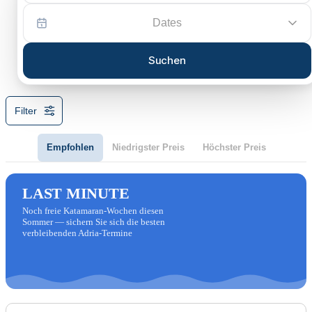
Dates
Suchen
Filter
Empfohlen
Niedrigster Preis
Höchster Preis
LAST MINUTE
Noch freie Katamaran-Wochen diesen
Sommer — sichern Sie sich die besten
verbleibenden Adria-Termine