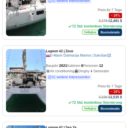
32 weitere Interessenten
Preis für 7 Tage
−
24
%
3,278 $
2,491 $
72 Std. kostenlose Stornierung
Bootsdetails
Verfügbar
Lagoon 42
| Zeus
D-Marin Dalmacija Marina | Sukošan
Baujahr
2021
Kabinen
6
Personen
12
Air conditioning
Dinghy
Generator
31 weitere Interessenten
Preis für 7 Tage
−
24
%
3,336 $
2,535 $
72 Std. kostenlose Stornierung
Bootsdetails
Verfügbar
Lagoon 42
| Sea Ya