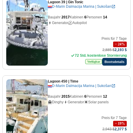
Lagoon 39
| Gin Tonic
D-Marin Dalmacija Marina | Sukošan
Baujahr
2017
Kabinen
6
Personen
14
Generator
Autopilot
Preis für 7 Tage
−
24
%
2,885 $
2,193 $
72 Std. kostenlose Stornierung
Bootsdetails
Verfügbar
Lagoon 450
| Time
D-Marin Dalmacija Marina | Sukošan
Baujahr
2015
Kabinen
6
Personen
12
Dinghy
Generator
Solar panels
Preis für 7 Tage
−
19
%
2,943 $
2,377 $