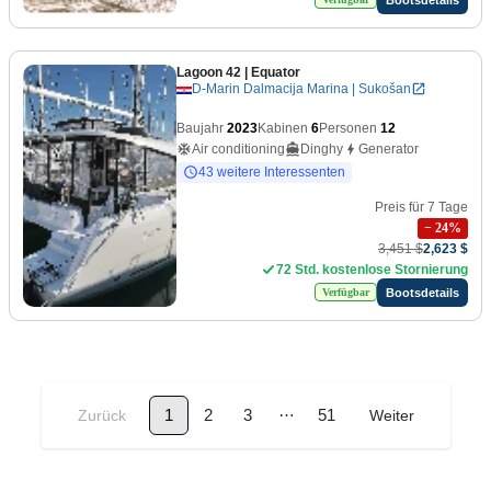
Lagoon 42
| Equator
D-Marin Dalmacija Marina | Sukošan
Baujahr
2023
Kabinen
6
Personen
12
Air conditioning
Dinghy
Generator
43 weitere Interessenten
Preis für 7 Tage
−
24
%
3,451 $
2,623 $
72 Std. kostenlose Stornierung
Bootsdetails
Verfügbar
…
1
2
3
51
Zurück
Weiter