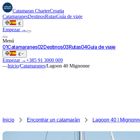
Catamaran
Charter
Croatia
Catamaranes
Destinos
Rutas
Guía de viaje
·
€
Empezar →
Menú
0
1
Catamaranes
0
2
Destinos
0
3
Rutas
0
4
Guía de viaje
·
€
Empezar →
+385 91 3000 009
—
Inicio
/
Catamaranes
/
Lagoon 40 Mignonne
Inicio
Encontrar un catamarán
Lagoon 40 | Mignonn