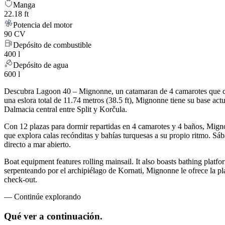
Manga
22.18 ft
Potencia del motor
90 CV
Depósito de combustible
400 l
Depósito de agua
600 l
Descubra Lagoon 40 – Mignonne, un catamaran de 4 camarotes que com
una eslora total de 11.74 metros (38.5 ft), Mignonne tiene su base ac
Dalmacia central entre Split y Korčula.
Con 12 plazas para dormir repartidas en 4 camarotes y 4 baños, Mig
que explora calas recónditas y bahías turquesas a su propio ritmo. Sá
directo a mar abierto.
Boat equipment features rolling mainsail. It also boasts bathing platfo
serpenteando por el archipiélago de Kornati, Mignonne le ofrece la pla
check-out.
—
Continúe explorando
Qué ver
a continuación.