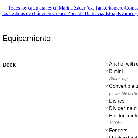
Todos los catamaranes en Marina Zadar (ex. Tankerkomerc)
Compar
los destinos de chárter en Croacia
Zona de Dalmacia, Istria, Kvarner 
Equipamiento
Anchor with 
Deck
Bimini
Bimini top
Convertible t
for double berth
Dishes
Divider, nauti
Electric anch
1000W
Fenders
Floating light