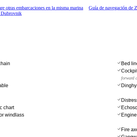
e otras embarcaciones en la misma marina
Guía de navegación de 
y Dubrovnik
chain
Bed li
Cockpit
forward 
able
Dinghy
Distres
c chart
Echoso
or windlass
Engine
Fire ax
Gangw