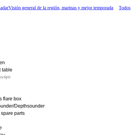
Zadar
Visión general de la región, marinas y mejor temporada
Todos
nen
 table
cockpit
s flare box
under/Depthsounder
 spare parts
e
ay