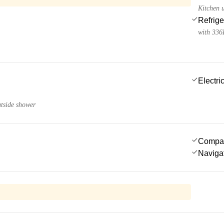
Kitchen u
Refrige
with 336
Electric
utside shower
Compa
Navigat