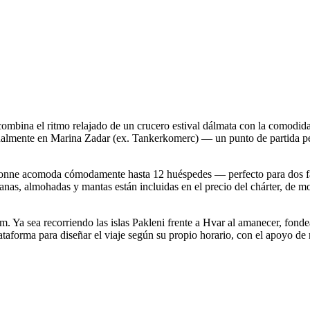
bina el ritmo relajado de un crucero estival dálmata con la comodida
tualmente en Marina Zadar (ex. Tankerkomerc) — un punto de partida per
nonne acomoda cómodamente hasta 12 huéspedes — perfecto para dos fa
banas, almohadas y mantas están incluidas en el precio del chárter, de
rm. Ya sea recorriendo las islas Pakleni frente a Hvar al amanecer, fonde
taforma para diseñar el viaje según su propio horario, con el apoyo de 