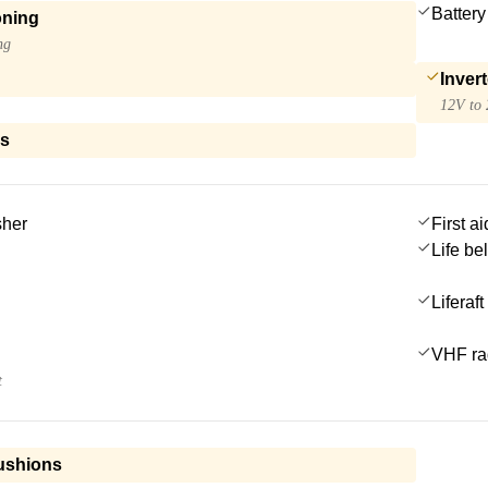
Battery
oning
ng
Invert
12V to
ls
sher
First ai
Life be
Liferaft
VHF ra
t
ushions