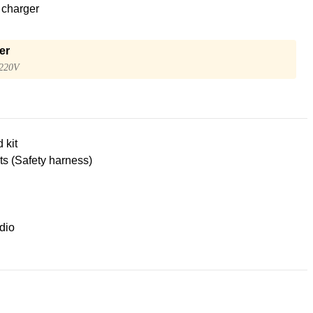
 charger
er
 220V
d kit
lts (Safety harness)
dio