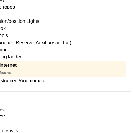
g ropes
ion/position Lights
ook
tools
nchor (Reserve, Auxiliary anchor)
ood
ng ladder
Internet
limited
nstrument/Anemometer
ers
ter
 utensils