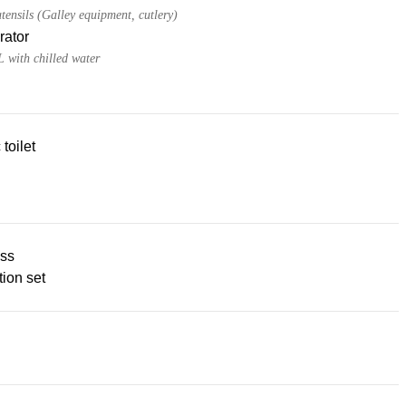
tensils (Galley equipment, cutlery)
rator
L with chilled water
 toilet
ss
ion set