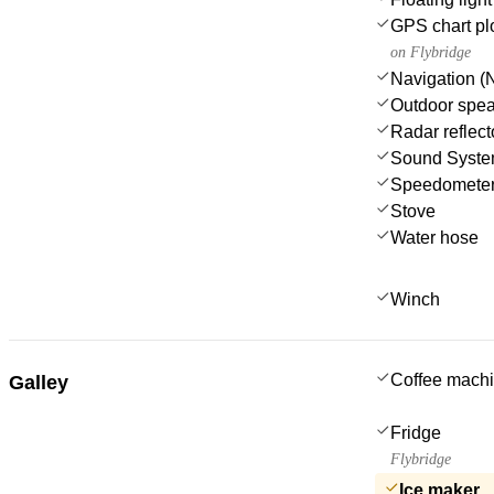
GPS chart plo
on Flybridge
Navigation (N
Outdoor spe
Radar reflect
Sound Syst
Speedometer
Stove
Water hose
Winch
Coffee mach
Galley
Fridge
Flybridge
Ice maker