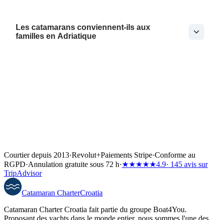
Les catamarans conviennent-ils aux
familles en Adriatique
Courtier depuis 2013
·
Revolut
+
Paiements Stripe
·
Conforme au
RGPD
·
Annulation gratuite sous 72 h
·
★★★★★
4.9
· 145 avis sur
TripAdvisor
Catamaran
Charter
Croatia
Catamaran Charter Croatia fait partie du groupe Boat4You.
Proposant des yachts dans le monde entier, nous sommes l'une des