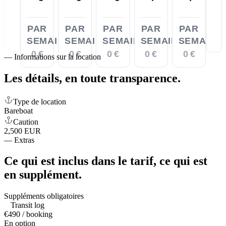
PAR
PAR
PAR
PAR
PAR
SEMAINE
SEMAINE
SEMAINE
SEMAINE
SEMAINE
0 €
0 €
0 €
0 €
0 €
—
Informations sur la location
Les détails,
en toute transparence.
Type de location
Bareboat
Caution
2,500 EUR
—
Extras
Ce qui est inclus dans le tarif,
ce qui est
en supplément.
Suppléments obligatoires
Transit log
€490 / booking
En option