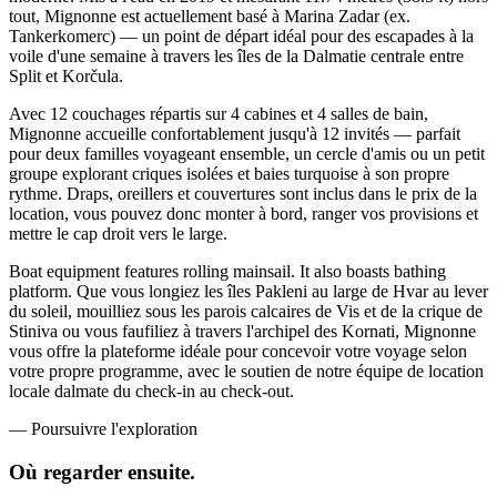
tout, Mignonne est actuellement basé à Marina Zadar (ex.
Tankerkomerc) — un point de départ idéal pour des escapades à la
voile d'une semaine à travers les îles de la Dalmatie centrale entre
Split et Korčula.
Avec 12 couchages répartis sur 4 cabines et 4 salles de bain,
Mignonne accueille confortablement jusqu'à 12 invités — parfait
pour deux familles voyageant ensemble, un cercle d'amis ou un petit
groupe explorant criques isolées et baies turquoise à son propre
rythme. Draps, oreillers et couvertures sont inclus dans le prix de la
location, vous pouvez donc monter à bord, ranger vos provisions et
mettre le cap droit vers le large.
Boat equipment features rolling mainsail. It also boasts bathing
platform. Que vous longiez les îles Pakleni au large de Hvar au lever
du soleil, mouilliez sous les parois calcaires de Vis et de la crique de
Stiniva ou vous faufiliez à travers l'archipel des Kornati, Mignonne
vous offre la plateforme idéale pour concevoir votre voyage selon
votre propre programme, avec le soutien de notre équipe de location
locale dalmate du check-in au check-out.
—
Poursuivre l'exploration
Où regarder
ensuite.