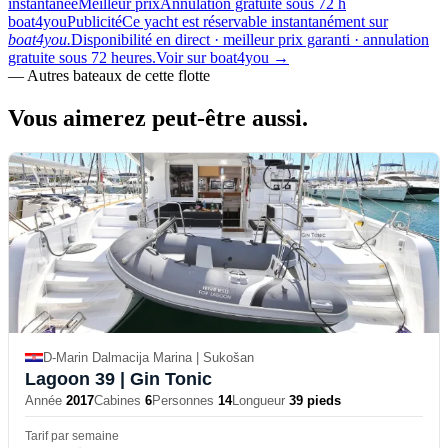
instantanée
Meilleur prix
Annulation gratuite sous 72 h
boat4you
Publicité
Ce yacht est réservable instantanément sur
boat4you.
Disponibilité en direct · meilleur prix garanti · annulation
gratuite sous 72 heures.
Voir sur boat4you
→
—
Autres bateaux de cette flotte
Vous aimerez
peut-être aussi.
D-Marin Dalmacija Marina | Sukošan
Lagoon 39
| Gin Tonic
Année
2017
Cabines
6
Personnes
14
Longueur
39 pieds
Tarif par semaine