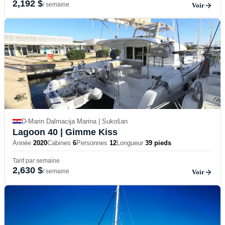
2,192 $
/ semaine
Voir
D-Marin Dalmacija Marina | Sukošan
Lagoon 40
| Gimme Kiss
Année
2020
Cabines
6
Personnes
12
Longueur
39 pieds
Tarif par semaine
2,630 $
/ semaine
Voir