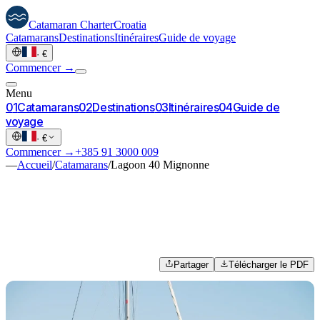
Catamaran
Charter
Croatia
Catamarans
Destinations
Itinéraires
Guide de voyage
·
€
Commencer →
Menu
0
1
Catamarans
0
2
Destinations
0
3
Itinéraires
0
4
Guide de
voyage
·
€
Commencer →
+385 91 3000 009
—
Accueil
/
Catamarans
/
Lagoon 40 Mignonne
Partager
Télécharger le PDF