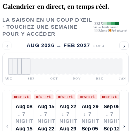
Calendrier en direct,
en temps réel.
LA SAISON EN UN COUP D'ŒIL
PRIX
· TOUCHEZ UNE SEMAINE
bas → haute saison
Réservé
Pré-réservé
POUR Y ACCÉDER
‹
›
AUG 2026 → FEB 2027
1
OF
4
AUG
SEP
OCT
NOV
DEC
JAN
RÉSERVÉ
RÉSERVÉ
RÉSERVÉ
RÉSERVÉ
RÉSERVÉ
Aug 08
Aug 15
Aug 22
Aug 29
Sep 05
↓ 7
↓ 7
↓ 7
↓ 7
↓ 7
NIGHTS
NIGHTS
NIGHTS
NIGHTS
NIGHTS
‹
›
Aug 15
Aug 22
Aug 29
Sep 05
Sep 12