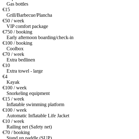
Gas bottles
€15
Grill/Barbecue/Plancha
€50 / week
VIP comfort package
€750 / booking
Early afternoon boarding/check-in
€100 / booking
Coolbox
€70 / week
Extra bedlinen
€10
Extra towel - large
€4
Kayak
€100 / week
Snorkeling equipment
€15 / week
Inflatable swimming platform
€100 / week
Automatic Inflatable Life Jacket
€10 / week
Railing net (Safety net)
€70 / booking
Stand up paddle (SUP)