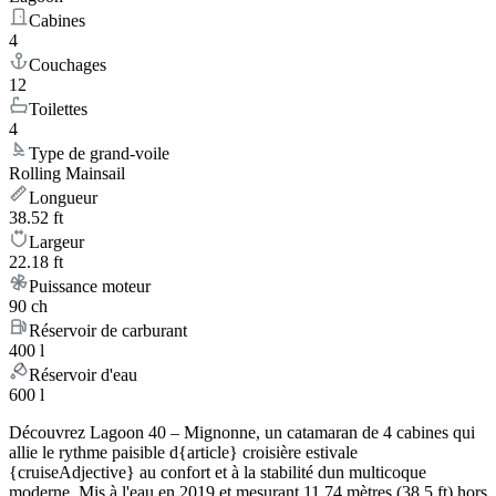
Cabines
4
Couchages
12
Toilettes
4
Type de grand-voile
Rolling Mainsail
Longueur
38.52 ft
Largeur
22.18 ft
Puissance moteur
90 ch
Réservoir de carburant
400 l
Réservoir d'eau
600 l
Découvrez Lagoon 40 – Mignonne, un catamaran de 4 cabines qui
allie le rythme paisible d{article} croisière estivale
{cruiseAdjective} au confort et à la stabilité dun multicoque
moderne. Mis à l'eau en 2019 et mesurant 11.74 mètres (38.5 ft) hors