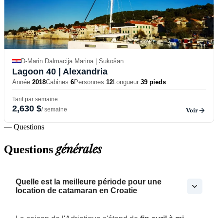
D-Marin Dalmacija Marina | Sukošan
Lagoon 40
| Alexandria
Année
2018
Cabines
6
Personnes
12
Longueur
39 pieds
Tarif par semaine
2,630 $
/ semaine
Voir
— Questions
générales
Questions
Quelle est la meilleure période pour une
location de catamaran en Croatie