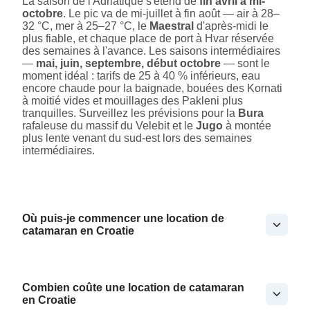
La saison de l'Adriatique s'étend de
fin avril à mi-
octobre
. Le pic va de mi-juillet à fin août — air à 28–
32 °C, mer à 25–27 °C, le
Maestral
d'après-midi le
plus fiable, et chaque place de port à Hvar réservée
des semaines à l'avance. Les saisons intermédiaires
—
mai, juin, septembre, début octobre
— sont le
moment idéal : tarifs de 25 à 40 % inférieurs, eau
encore chaude pour la baignade, bouées des Kornati
à moitié vides et mouillages des Pakleni plus
tranquilles. Surveillez les prévisions pour la
Bura
rafaleuse du massif du Velebit et le
Jugo
à montée
plus lente venant du sud-est lors des semaines
intermédiaires.
Où puis-je commencer une location de
catamaran en Croatie
Combien coûte une location de catamaran
en Croatie