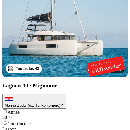
NEW CLIENTS
€100 voucher
Toutes les 43
1
/
43
Lagoon 40
·
Mignonne
Marina Zadar (ex. Tankerkomerc)
Année
2019
Constructeur
Lagoon