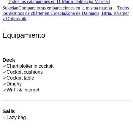
Todos los catamaranes en D-Marin Dalmacija Marina |
Sukošan
Compare otras embarcaciones en la misma marina
Todos
los destinos de chárter en Croacia
Zona de Dalmacia, Istria, Kvarner
y Dubrovnik
Equipamiento
Deck
Chart plotter in cockpit
Cockpit cushions
Cockpit table
Dinghy
Wi-Fi & Internet
Sails
Lazy bag