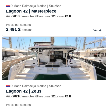
D-Marin Dalmacija Marina | Sukošan
Lagoon 42
| Masterpiece
Año
2018
Camarotes
6
Personas
12
Eslora
42 ft
Precio por semana
2,491 $
/ semana
Ver
D-Marin Dalmacija Marina | Sukošan
Lagoon 42
| Zeus
Año
2021
Camarotes
6
Personas
12
Eslora
42 ft
Precio por semana