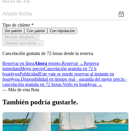
FECHA DE FIN
Tipo de chárter
*
Sin patrón
Con patrón
Con tripulación
Mostrar desglose
⌄
Obtener una oferta →
Cancelación gratuita de 72 horas desde la reserva
Reservar en línea
Ahora
mismo.
Reservar
→
Reserva
inmediata
Mejor precio
Cancelación gratuita en 72 h
boat4you
Publicidad
Este yate se puede reservar al instante en
boat4you.
Disponibilidad en tiempo real · garantía del mejor precio ·
cancelación gratuita en 72 horas.
Verlo en boat4you
→
—
Más de esta flota
También podría
gustarle.