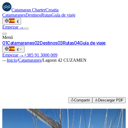
Catamaran
Charter
Croatia
Catamaranes
Destinos
Rutas
Guía de viaje
·
€
Empezar →
Menú
0
1
Catamaranes
0
2
Destinos
0
3
Rutas
0
4
Guía de viaje
·
€
Empezar →
+385 91 3000 009
—
Inicio
/
Catamaranes
/
Lagoon 42 CUZAMEN
Compartir
Descargar PDF