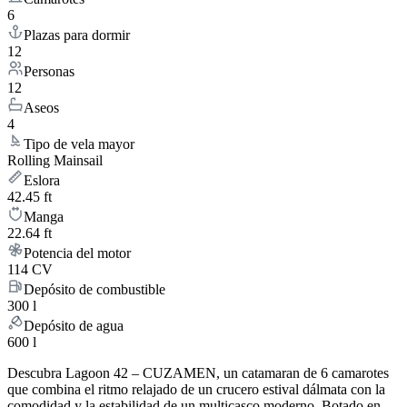
6
Plazas para dormir
12
Personas
12
Aseos
4
Tipo de vela mayor
Rolling Mainsail
Eslora
42.45 ft
Manga
22.64 ft
Potencia del motor
114 CV
Depósito de combustible
300 l
Depósito de agua
600 l
Descubra Lagoon 42 – CUZAMEN, un catamaran de 6 camarotes
que combina el ritmo relajado de un crucero estival dálmata con la
comodidad y la estabilidad de un multicasco moderno. Botado en