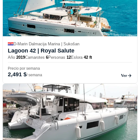
D-Marin Dalmacija Marina | Sukošan
Lagoon 42
| Royal Salute
Año
2019
Camarotes
6
Personas
12
Eslora
42 ft
Precio por semana
2,491 $
/ semana
Ver