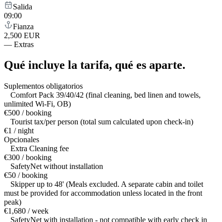
Salida
09:00
Fianza
2,500 EUR
—
Extras
Qué incluye la tarifa,
qué es aparte.
Suplementos obligatorios
Comfort Pack 39/40/42 (final cleaning, bed linen and towels,
unlimited Wi-Fi, OB)
€500 / booking
Tourist tax/per person (total sum calculated upon check-in)
€1 / night
Opcionales
Extra Cleaning fee
€300 / booking
SafetyNet without installation
€50 / booking
Skipper up to 48' (Meals excluded. A separate cabin and toilet
must be provided for accommodation unless located in the front
peak)
€1,680 / week
SafetyNet with installation - not compatible with early check in