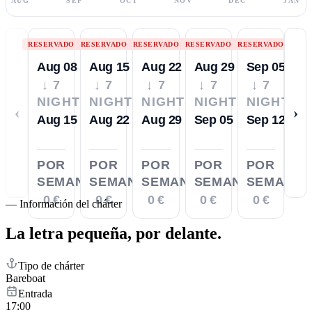
AUG
SEP
OCT
NOV
DEC
JAN
RESERVADO
RESERVADO
RESERVADO
RESERVADO
RESERVADO
Aug 08
Aug 15
Aug 22
Aug 29
Sep 05
↓ 7
↓ 7
↓ 7
↓ 7
↓ 7
NIGHTS
NIGHTS
NIGHTS
NIGHTS
NIGHTS
‹
›
Aug 15
Aug 22
Aug 29
Sep 05
Sep 12
POR
POR
POR
POR
POR
SEMANA
SEMANA
SEMANA
SEMANA
SEMANA
0 €
0 €
0 €
0 €
0 €
—
Información del chárter
La letra pequeña,
por delante.
Tipo de chárter
Bareboat
Entrada
17:00