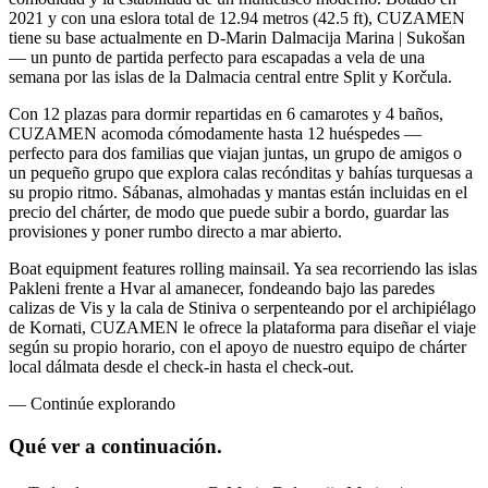
2021 y con una eslora total de 12.94 metros (42.5 ft), CUZAMEN
tiene su base actualmente en D-Marin Dalmacija Marina | Sukošan
— un punto de partida perfecto para escapadas a vela de una
semana por las islas de la Dalmacia central entre Split y Korčula.
Con 12 plazas para dormir repartidas en 6 camarotes y 4 baños,
CUZAMEN acomoda cómodamente hasta 12 huéspedes —
perfecto para dos familias que viajan juntas, un grupo de amigos o
un pequeño grupo que explora calas recónditas y bahías turquesas a
su propio ritmo. Sábanas, almohadas y mantas están incluidas en el
precio del chárter, de modo que puede subir a bordo, guardar las
provisiones y poner rumbo directo a mar abierto.
Boat equipment features rolling mainsail. Ya sea recorriendo las islas
Pakleni frente a Hvar al amanecer, fondeando bajo las paredes
calizas de Vis y la cala de Stiniva o serpenteando por el archipiélago
de Kornati, CUZAMEN le ofrece la plataforma para diseñar el viaje
según su propio horario, con el apoyo de nuestro equipo de chárter
local dálmata desde el check-in hasta el check-out.
—
Continúe explorando
Qué ver
a continuación.