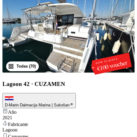
NEW CLIENTS
€100 voucher
Todas (70)
1
/
70
Lagoon 42
·
CUZAMEN
D-Marin Dalmacija Marina | Sukošan
Año
2021
Fabricante
Lagoon
Camarotes