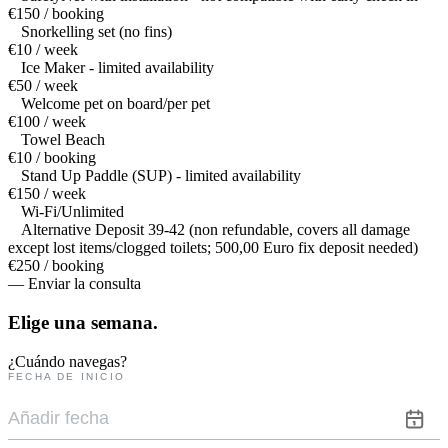
€150 / booking
Snorkelling set (no fins)
€10 / week
Ice Maker - limited availability
€50 / week
Welcome pet on board/per pet
€100 / week
Towel Beach
€10 / booking
Stand Up Paddle (SUP) - limited availability
€150 / week
Wi-Fi/Unlimited
Alternative Deposit 39-42 (non refundable, covers all damage
except lost items/clogged toilets; 500,00 Euro fix deposit needed)
€250 / booking
— Enviar la consulta
Elige una
semana.
¿Cuándo navegas?
FECHA DE INICIO