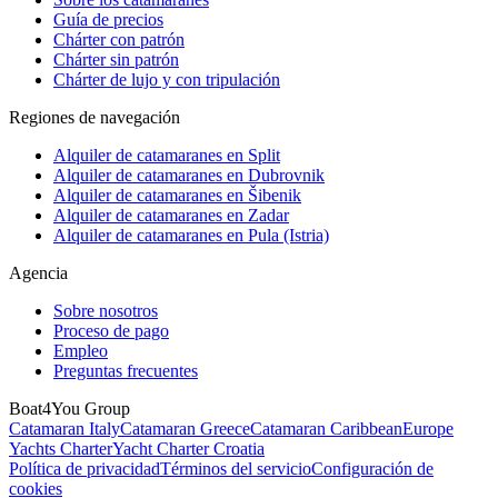
Guía de precios
Chárter con patrón
Chárter sin patrón
Chárter de lujo y con tripulación
Regiones de navegación
Alquiler de catamaranes en Split
Alquiler de catamaranes en Dubrovnik
Alquiler de catamaranes en Šibenik
Alquiler de catamaranes en Zadar
Alquiler de catamaranes en Pula (Istria)
Agencia
Sobre nosotros
Proceso de pago
Empleo
Preguntas frecuentes
Boat4You Group
Catamaran Italy
Catamaran Greece
Catamaran Caribbean
Europe
Yachts Charter
Yacht Charter Croatia
Política de privacidad
Términos del servicio
Configuración de
cookies