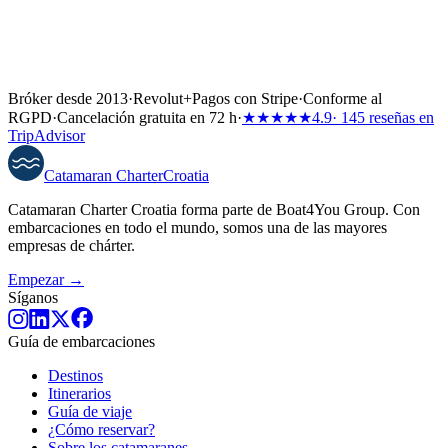
Bróker desde 2013
·
Revolut
+
Pagos con Stripe
·
Conforme al
RGPD
·
Cancelación gratuita en 72 h
·
★★★★★
4.9
· 145 reseñas en
TripAdvisor
Catamaran
Charter
Croatia
Catamaran Charter Croatia forma parte de Boat4You Group. Con
embarcaciones en todo el mundo, somos una de las mayores
empresas de chárter.
Empezar →
Síganos
Guía de embarcaciones
Destinos
Itinerarios
Guía de viaje
¿Cómo reservar?
Sobre los catamaranes