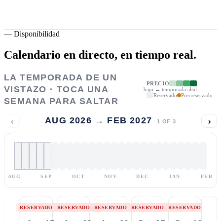
—
Disponibilidad
Calendario en directo,
en tiempo real.
LA TEMPORADA DE UN
PRECIO
VISTAZO · TOCA UNA
bajo → temporada alta
Reservado
Prerreservado
SEMANA PARA SALTAR
‹
›
AUG 2026 → FEB 2027
1
OF
3
AUG
SEP
OCT
NOV
DEC
JAN
FEB
RESERVADO
RESERVADO
RESERVADO
RESERVADO
RESERVADO