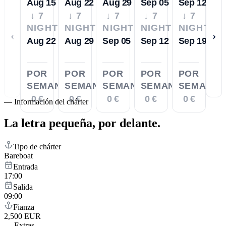
Aug 15
Aug 22
Aug 29
Sep 05
Sep 12
↓ 7
↓ 7
↓ 7
↓ 7
↓ 7
NIGHTS
NIGHTS
NIGHTS
NIGHTS
NIGHTS
‹
›
Aug 22
Aug 29
Sep 05
Sep 12
Sep 19
POR
POR
POR
POR
POR
SEMANA
SEMANA
SEMANA
SEMANA
SEMANA
0 €
0 €
0 €
0 €
0 €
—
Información del chárter
La letra pequeña,
por delante.
Tipo de chárter
Bareboat
Entrada
17:00
Salida
09:00
Fianza
2,500 EUR
—
Extras