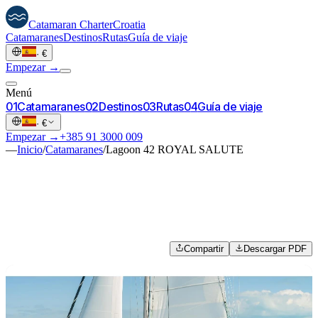
Catamaran
Charter
Croatia
Catamaranes
Destinos
Rutas
Guía de viaje
·
€
Empezar →
Menú
0
1
Catamaranes
0
2
Destinos
0
3
Rutas
0
4
Guía de viaje
·
€
Empezar →
+385 91 3000 009
—
Inicio
/
Catamaranes
/
Lagoon 42 ROYAL SALUTE
Compartir
Descargar PDF