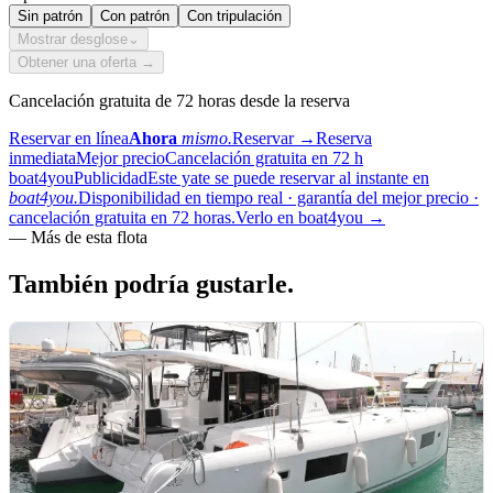
Sin patrón
Con patrón
Con tripulación
Mostrar desglose
⌄
Obtener una oferta →
Cancelación gratuita de 72 horas desde la reserva
Reservar en línea
Ahora
mismo.
Reservar
→
Reserva
inmediata
Mejor precio
Cancelación gratuita en 72 h
boat4you
Publicidad
Este yate se puede reservar al instante en
boat4you.
Disponibilidad en tiempo real · garantía del mejor precio ·
cancelación gratuita en 72 horas.
Verlo en boat4you
→
—
Más de esta flota
También podría
gustarle.