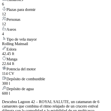
6
Plazas para dormir
12
Personas
12
Aseos
4
Tipo de vela mayor
Rolling Mainsail
Eslora
42.45 ft
Manga
22.64 ft
Potencia del motor
114 CV
Depósito de combustible
300 l
Depósito de agua
600 l
Descubra Lagoon 42 – ROYAL SALUTE, un catamaran de 6
camarotes que combina el ritmo relajado de un crucero estival
dálmata con la comodidad y la estabilidad de un multicasco