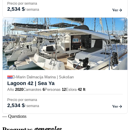
Precio por semana
2,534 $
/ semana
Ver
D-Marin Dalmacija Marina | Sukošan
Lagoon 42
| Sea Ya
Año
2020
Camarotes
6
Personas
12
Eslora
42 ft
Precio por semana
2,534 $
/ semana
Ver
— Questions
generales
Preguntas