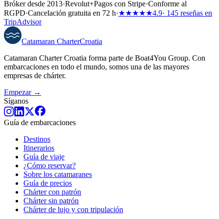
Bróker desde 2013
·
Revolut
+
Pagos con Stripe
·
Conforme al
RGPD
·
Cancelación gratuita en 72 h
·
★★★★★
4.9
· 145 reseñas en
TripAdvisor
Catamaran
Charter
Croatia
Catamaran Charter Croatia forma parte de Boat4You Group. Con
embarcaciones en todo el mundo, somos una de las mayores
empresas de chárter.
Empezar →
Síganos
Guía de embarcaciones
Destinos
Itinerarios
Guía de viaje
¿Cómo reservar?
Sobre los catamaranes
Guía de precios
Chárter con patrón
Chárter sin patrón
Chárter de lujo y con tripulación