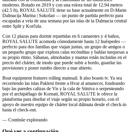
moderno. Botado en 2019 y con una eslora total de 12.94 metros
(42.5 ft), ROYAL SALUTE tiene su base actualmente en D-Marin
Dalmacija Marina | Sukošan — un punto de partida perfecto para
escapadas a vela de una semana por las islas de la Dalmacia central
entre Split y Korčula.
Con 12 plazas para dormir repartidas en 6 camarotes y 4 baños,
ROYAL SALUTE acomoda cómodamente hasta 12 huéspedes —
perfecto para dos familias que viajan juntas, un grupo de amigos o
un pequeño grupo que explora calas recónditas y bahías turquesas a
su propio ritmo. Sábanas, almohadas y mantas están incluidas en el
precio del chárter, de modo que puede subir a bordo, guardar las
provisiones y poner rumbo directo a mar abierto.
Boat equipment features rolling mainsail. It also boasts tv. Ya sea
recorriendo las islas Pakleni frente a Hvar al amanecer, fondeando
bajo las paredes calizas de Vis y la cala de Stiniva o serpenteando
por el archipiélago de Kornati, ROYAL SALUTE le ofrece la
plataforma para diseñar el viaje según su propio horario, con el
apoyo de nuestro equipo de chárter local dálmata desde el check-in
hasta el check-out.
—
Continúe explorando
Qué ver
a continuación.