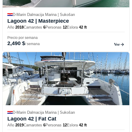
D-Marin Dalmacija Marina | Sukošan
Lagoon 42
| Masterpiece
Año
2018
Camarotes
6
Personas
12
Eslora
42 ft
Precio por semana
2,490 $
/ semana
Ver
D-Marin Dalmacija Marina | Sukošan
Lagoon 42
| Fat Cat
Año
2019
Camarotes
6
Personas
12
Eslora
42 ft