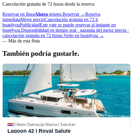
Cancelación gratuita de 72 horas desde la reserva
Reservar en línea
Ahora
mismo.
Reservar
→
Reserva
inmediata
Mejor precio
Cancelación gratuita en 72 h
boat4you
Publicidad
Este yate se puede reservar al instante en
boat4you.
Disponibilidad en tiempo real · garantía del mejor precio ·
cancelación gratuita en 72 horas.
Verlo en boat4you
→
—
Más de esta flota
También podría
gustarle.
D-Marin Dalmacija Marina | Sukošan
Lagoon 42
| Royal Salute