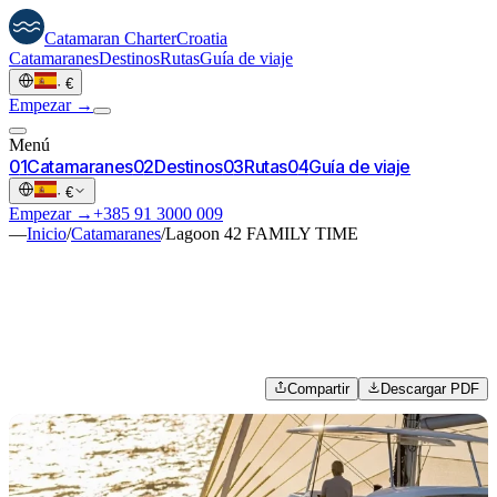
Catamaran
Charter
Croatia
Catamaranes
Destinos
Rutas
Guía de viaje
·
€
Empezar →
Menú
0
1
Catamaranes
0
2
Destinos
0
3
Rutas
0
4
Guía de viaje
·
€
Empezar →
+385 91 3000 009
—
Inicio
/
Catamaranes
/
Lagoon 42 FAMILY TIME
Compartir
Descargar PDF