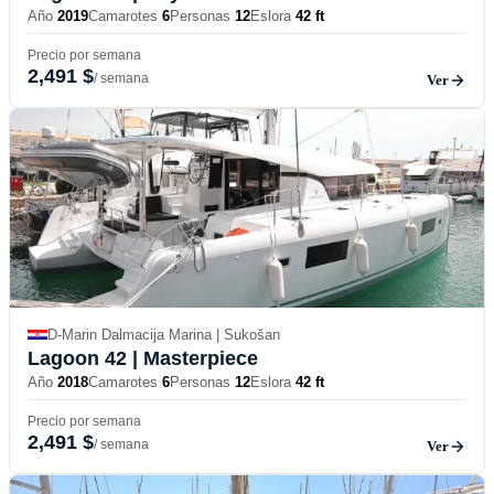
Año
2019
Camarotes
6
Personas
12
Eslora
42 ft
Precio por semana
2,491 $
/ semana
Ver
D-Marin Dalmacija Marina | Sukošan
Lagoon 42
| Masterpiece
Año
2018
Camarotes
6
Personas
12
Eslora
42 ft
Precio por semana
2,491 $
/ semana
Ver