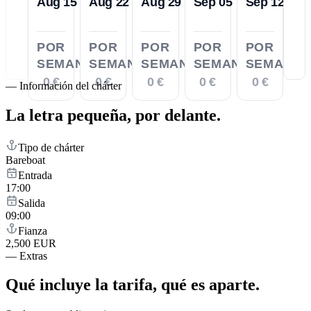
Aug 15
Aug 22
Aug 29
Sep 05
Sep 12
POR
POR
POR
POR
POR
SEMANA
SEMANA
SEMANA
SEMANA
SEMANA
0 €
0 €
0 €
0 €
0 €
—
Información del chárter
La letra pequeña,
por delante.
Tipo de chárter
Bareboat
Entrada
17:00
Salida
09:00
Fianza
2,500 EUR
—
Extras
Qué incluye la tarifa,
qué es aparte.