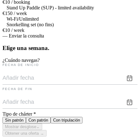
€10 / booking
Stand Up Paddle (SUP) - limited availability
€150 / week
Wi-Fi/Unlimited
Snorkelling set (no fins)
€10 / week
— Enviar la consulta
Elige una
semana.
¿Cuándo navegas?
FECHA DE INICIO
FECHA DE FIN
Tipo de chárter
*
Sin patrón
Con patrón
Con tripulación
Mostrar desglose
⌄
Obtener una oferta →