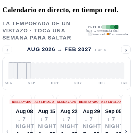
Calendario en directo,
en tiempo real.
LA TEMPORADA DE UN
PRECIO
VISTAZO · TOCA UNA
bajo → temporada alta
Reservado
Prerreservado
SEMANA PARA SALTAR
‹
›
AUG 2026 → FEB 2027
1
OF
4
AUG
SEP
OCT
NOV
DEC
JAN
RESERVADO
RESERVADO
RESERVADO
RESERVADO
RESERVADO
Aug 08
Aug 15
Aug 22
Aug 29
Sep 05
↓ 7
↓ 7
↓ 7
↓ 7
↓ 7
NIGHTS
NIGHTS
NIGHTS
NIGHTS
NIGHTS
‹
›