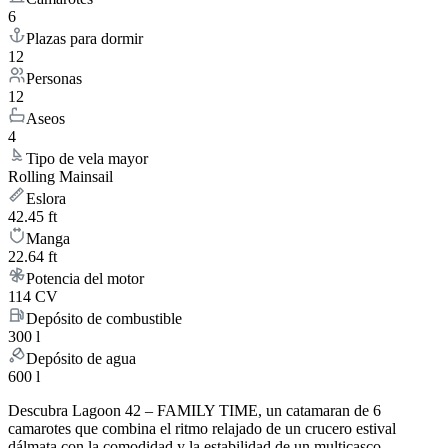
6
Plazas para dormir
12
Personas
12
Aseos
4
Tipo de vela mayor
Rolling Mainsail
Eslora
42.45 ft
Manga
22.64 ft
Potencia del motor
114 CV
Depósito de combustible
300 l
Depósito de agua
600 l
Descubra Lagoon 42 – FAMILY TIME, un catamaran de 6
camarotes que combina el ritmo relajado de un crucero estival
dálmata con la comodidad y la estabilidad de un multicasco