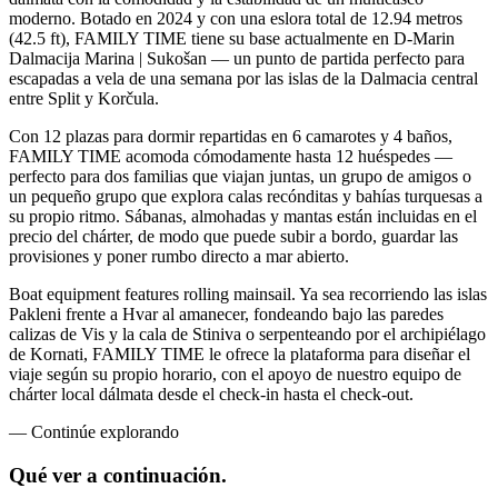
moderno. Botado en 2024 y con una eslora total de 12.94 metros
(42.5 ft), FAMILY TIME tiene su base actualmente en D-Marin
Dalmacija Marina | Sukošan — un punto de partida perfecto para
escapadas a vela de una semana por las islas de la Dalmacia central
entre Split y Korčula.
Con 12 plazas para dormir repartidas en 6 camarotes y 4 baños,
FAMILY TIME acomoda cómodamente hasta 12 huéspedes —
perfecto para dos familias que viajan juntas, un grupo de amigos o
un pequeño grupo que explora calas recónditas y bahías turquesas a
su propio ritmo. Sábanas, almohadas y mantas están incluidas en el
precio del chárter, de modo que puede subir a bordo, guardar las
provisiones y poner rumbo directo a mar abierto.
Boat equipment features rolling mainsail. Ya sea recorriendo las islas
Pakleni frente a Hvar al amanecer, fondeando bajo las paredes
calizas de Vis y la cala de Stiniva o serpenteando por el archipiélago
de Kornati, FAMILY TIME le ofrece la plataforma para diseñar el
viaje según su propio horario, con el apoyo de nuestro equipo de
chárter local dálmata desde el check-in hasta el check-out.
—
Continúe explorando
Qué ver
a continuación.