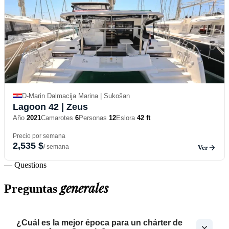
D-Marin Dalmacija Marina | Sukošan
Lagoon 42
| Zeus
Año
2021
Camarotes
6
Personas
12
Eslora
42 ft
Precio por semana
2,535 $
/ semana
Ver
— Questions
generales
Preguntas
¿Cuál es la mejor época para un chárter de