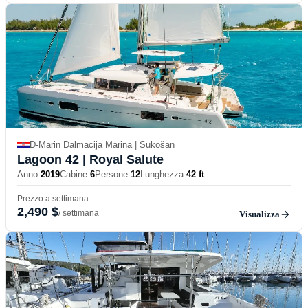
D-Marin Dalmacija Marina | Sukošan
Lagoon 42
| Royal Salute
Anno
2019
Cabine
6
Persone
12
Lunghezza
42 ft
Prezzo a settimana
2,490 $
/ settimana
Visualizza