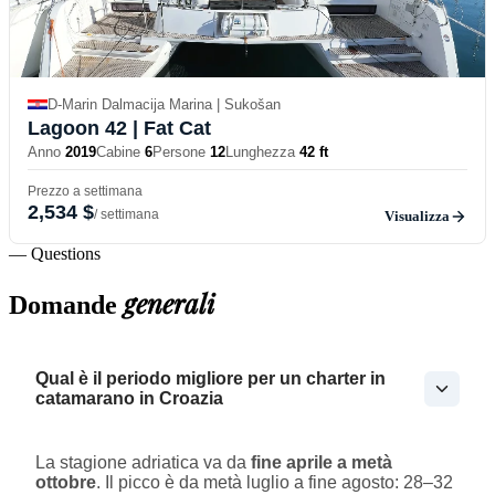
D-Marin Dalmacija Marina | Sukošan
Lagoon 42
| Fat Cat
Anno
2019
Cabine
6
Persone
12
Lunghezza
42 ft
Prezzo a settimana
2,534 $
/ settimana
Visualizza
— Questions
generali
Domande
Qual è il periodo migliore per un charter in
catamarano in Croazia
La stagione adriatica va da
fine aprile a metà
ottobre
. Il picco è da metà luglio a fine agosto: 28–32