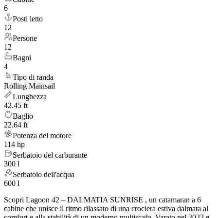
6
Posti letto
12
Persone
12
Bagni
4
Tipo di randa
Rolling Mainsail
Lunghezza
42.45 ft
Baglio
22.64 ft
Potenza del motore
114 hp
Serbatoio del carburante
300 l
Serbatoio dell'acqua
600 l
Scopri Lagoon 42 – DALMATIA SUNRISE , un catamaran a 6
cabine che unisce il ritmo rilassato di una crociera estiva dalmata al
comfort e alla stabilità di un moderno multiscafo. Varato nel 2022 e