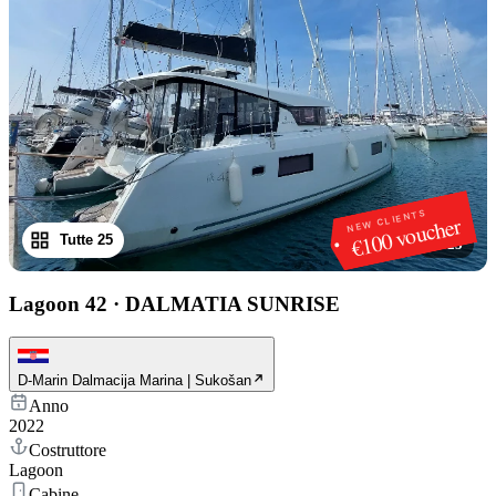
NEW CLIENTS
€100 voucher
Tutte 25
1
/
25
Lagoon 42
·
DALMATIA SUNRISE
D-Marin Dalmacija Marina | Sukošan
Anno
2022
Costruttore
Lagoon
Cabine