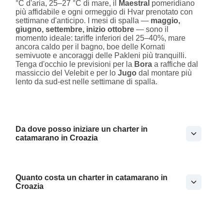
°C d'aria, 25–27 °C di mare, il
Maestral
pomeridiano
più affidabile e ogni ormeggio di Hvar prenotato con
settimane d'anticipo. I mesi di spalla —
maggio,
giugno, settembre, inizio ottobre
— sono il
momento ideale: tariffe inferiori del 25–40%, mare
ancora caldo per il bagno, boe delle Kornati
semivuote e ancoraggi delle Pakleni più tranquilli.
Tenga d'occhio le previsioni per la
Bora
a raffiche dal
massiccio del Velebit e per lo
Jugo
dal montare più
lento da sud-est nelle settimane di spalla.
Da dove posso iniziare un charter in
catamarano in Croazia
Quanto costa un charter in catamarano in
Croazia