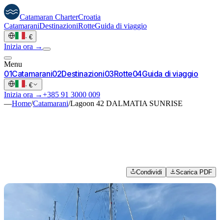
Catamaran
Charter
Croatia
Catamarani
Destinazioni
Rotte
Guida di viaggio
·
€
Inizia ora →
Menu
0
1
Catamarani
0
2
Destinazioni
0
3
Rotte
0
4
Guida di viaggio
·
€
Inizia ora →
+385 91 3000 009
—
Home
/
Catamarani
/
Lagoon 42 DALMATIA SUNRISE
Condividi
Scarica PDF