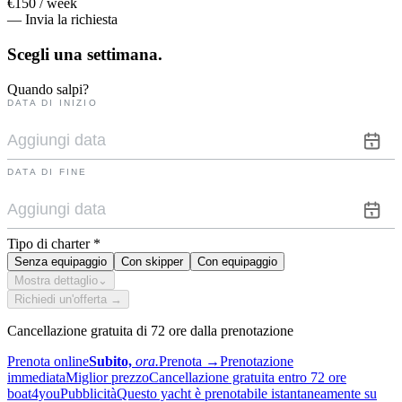
€150 / week
— Invia la richiesta
Scegli una
settimana.
Quando salpi?
DATA DI INIZIO
DATA DI FINE
Tipo di charter
*
Senza equipaggio
Con skipper
Con equipaggio
Mostra dettaglio
⌄
Richiedi un'offerta →
Cancellazione gratuita di 72 ore dalla prenotazione
Prenota online
Subito,
ora.
Prenota
→
Prenotazione
immediata
Miglior prezzo
Cancellazione gratuita entro 72 ore
boat4you
Pubblicità
Questo yacht è prenotabile istantaneamente su