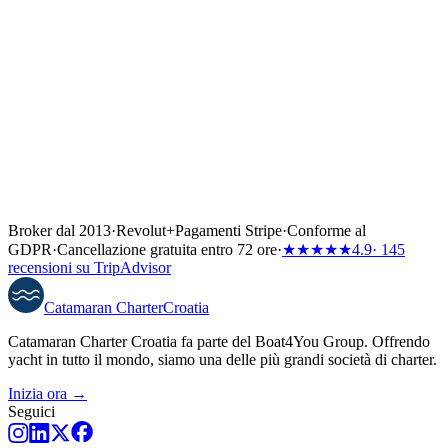
Broker dal 2013
·
Revolut
+
Pagamenti Stripe
·
Conforme al
GDPR
·
Cancellazione gratuita entro 72 ore
·
★★★★★
4.9
· 145
recensioni su TripAdvisor
Catamaran
Charter
Croatia
Catamaran Charter Croatia fa parte del Boat4You Group. Offrendo
yacht in tutto il mondo, siamo una delle più grandi società di charter.
Inizia ora →
Seguici