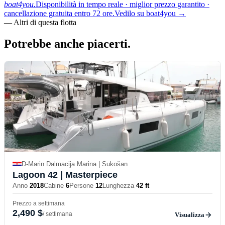
boat4you.
Disponibilità in tempo reale · miglior prezzo garantito ·
cancellazione gratuita entro 72 ore.
Vedilo su boat4you
→
—
Altri di questa flotta
Potrebbe anche
piacerti.
D-Marin Dalmacija Marina | Sukošan
Lagoon 42
| Masterpiece
Anno
2018
Cabine
6
Persone
12
Lunghezza
42 ft
Prezzo a settimana
2,490 $
/ settimana
Visualizza