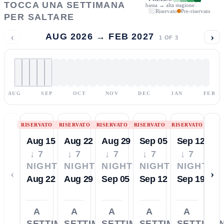
TOCCA UNA SETTIMANA
bassa → alta stagione
Riservato
Pre-riservato
PER SALTARE
‹
›
AUG 2026 → FEB 2027
1
OF
3
AUG
SEP
OCT
NOV
DEC
JAN
FEB
RISERVATO
RISERVATO
RISERVATO
RISERVATO
RISERVATO
Aug 15
Aug 22
Aug 29
Sep 05
Sep 12
↓ 7
↓ 7
↓ 7
↓ 7
↓ 7
NIGHTS
NIGHTS
NIGHTS
NIGHTS
NIGHTS
‹
›
Aug 22
Aug 29
Sep 05
Sep 12
Sep 19
A
A
A
A
A
SETTIMANA
SETTIMANA
SETTIMANA
SETTIMANA
SETTIMA