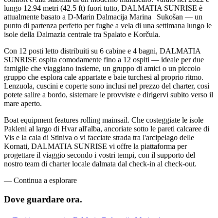
lungo 12.94 metri (42.5 ft) fuori tutto, DALMATIA SUNRISE è
attualmente basato a D-Marin Dalmacija Marina | Sukošan — un
punto di partenza perfetto per fughe a vela di una settimana lungo le
isole della Dalmazia centrale tra Spalato e Korčula.
Con 12 posti letto distribuiti su 6 cabine e 4 bagni, DALMATIA
SUNRISE ospita comodamente fino a 12 ospiti — ideale per due
famiglie che viaggiano insieme, un gruppo di amici o un piccolo
gruppo che esplora cale appartate e baie turchesi al proprio ritmo.
Lenzuola, cuscini e coperte sono inclusi nel prezzo del charter, così
potete salire a bordo, sistemare le provviste e dirigervi subito verso il
mare aperto.
Boat equipment features rolling mainsail. Che costeggiate le isole
Pakleni al largo di Hvar all'alba, ancoriate sotto le pareti calcaree di
Vis e la cala di Stiniva o vi facciate strada tra l'arcipelago delle
Kornati, DALMATIA SUNRISE vi offre la piattaforma per
progettare il viaggio secondo i vostri tempi, con il supporto del
nostro team di charter locale dalmata dal check-in al check-out.
—
Continua a esplorare
Dove guardare
ora.