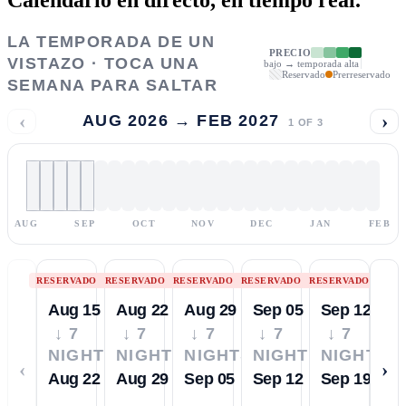
LA TEMPORADA DE UN
PRECIO
VISTAZO · TOCA UNA
bajo → temporada alta
Reservado
Prerreservado
SEMANA PARA SALTAR
‹
›
AUG 2026 → FEB 2027
1
OF
3
AUG
SEP
OCT
NOV
DEC
JAN
FEB
RESERVADO
RESERVADO
RESERVADO
RESERVADO
RESERVADO
Aug 15
Aug 22
Aug 29
Sep 05
Sep 12
↓ 7
↓ 7
↓ 7
↓ 7
↓ 7
NIGHTS
NIGHTS
NIGHTS
NIGHTS
NIGHTS
‹
›
Aug 22
Aug 29
Sep 05
Sep 12
Sep 19