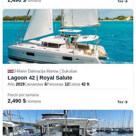
/ semana
Ver
D-Marin Dalmacija Marina | Sukošan
Lagoon 42
| Royal Salute
Año
2019
Camarotes
6
Personas
12
Eslora
42 ft
Precio por semana
2,490 $
/ semana
Ver