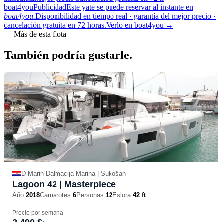
boat4you
Publicidad
Este yate se puede reservar al instante en
boat4you.
Disponibilidad en tiempo real · garantía del mejor precio ·
cancelación gratuita en 72 horas.
Verlo en boat4you
→
—
Más de esta flota
También podría
gustarle.
D-Marin Dalmacija Marina | Sukošan
Lagoon 42
| Masterpiece
Año
2018
Camarotes
6
Personas
12
Eslora
42 ft
Precio por semana
2,490 $