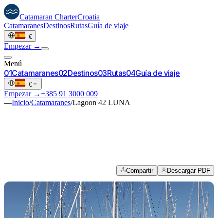
Catamaran
Charter
Croatia
Catamaranes
Destinos
Rutas
Guía de viaje
·
€
Empezar →
Menú
0
1
Catamaranes
0
2
Destinos
0
3
Rutas
0
4
Guía de viaje
·
€
Empezar →
+385 91 3000 009
—
Inicio
/
Catamaranes
/
Lagoon 42 LUNA
Compartir
Descargar PDF