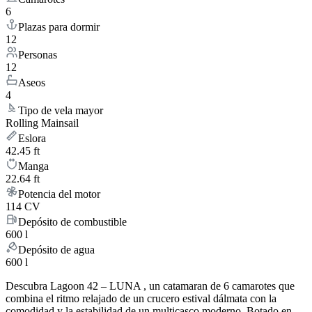
6
Plazas para dormir
12
Personas
12
Aseos
4
Tipo de vela mayor
Rolling Mainsail
Eslora
42.45 ft
Manga
22.64 ft
Potencia del motor
114 CV
Depósito de combustible
600 l
Depósito de agua
600 l
Descubra Lagoon 42 – LUNA , un catamaran de 6 camarotes que
combina el ritmo relajado de un crucero estival dálmata con la
comodidad y la estabilidad de un multicasco moderno. Botado en