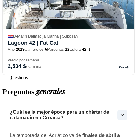
D-Marin Dalmacija Marina | Sukošan
Lagoon 42
| Fat Cat
Año
2019
Camarotes
6
Personas
12
Eslora
42 ft
Precio por semana
2,534 $
/ semana
Ver
— Questions
generales
Preguntas
¿Cuál es la mejor época para un chárter de
catamarán en Croacia?
La temporada del Adriático va de
finales de abril a