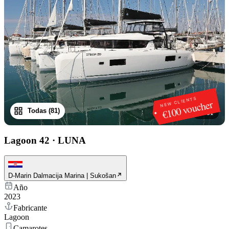
NEW CLIENTS
€100 voucher
Todas (81)
1
/
81
Lagoon 42
·
LUNA
D-Marin Dalmacija Marina | Sukošan
Año
2023
Fabricante
Lagoon
Camarotes