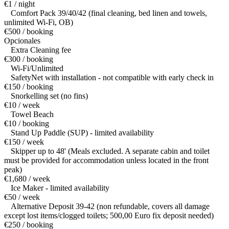
€1 / night
Comfort Pack 39/40/42 (final cleaning, bed linen and towels,
unlimited Wi-Fi, OB)
€500 / booking
Opcionales
Extra Cleaning fee
€300 / booking
Wi-Fi/Unlimited
SafetyNet with installation - not compatible with early check in
€150 / booking
Snorkelling set (no fins)
€10 / week
Towel Beach
€10 / booking
Stand Up Paddle (SUP) - limited availability
€150 / week
Skipper up to 48' (Meals excluded. A separate cabin and toilet
must be provided for accommodation unless located in the front
peak)
€1,680 / week
Ice Maker - limited availability
€50 / week
Alternative Deposit 39-42 (non refundable, covers all damage
except lost items/clogged toilets; 500,00 Euro fix deposit needed)
€250 / booking