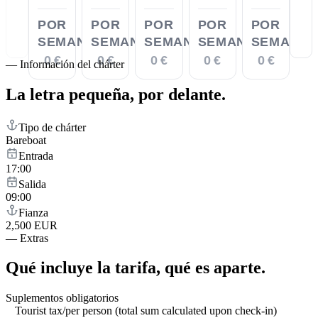
POR
POR
POR
POR
POR
SEMANA
SEMANA
SEMANA
SEMANA
SEMANA
0 €
0 €
0 €
0 €
0 €
—
Información del chárter
La letra pequeña,
por delante.
Tipo de chárter
Bareboat
Entrada
17:00
Salida
09:00
Fianza
2,500 EUR
—
Extras
Qué incluye la tarifa,
qué es aparte.
Suplementos obligatorios
Tourist tax/per person (total sum calculated upon check-in)