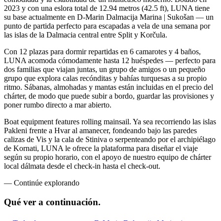
2023 y con una eslora total de 12.94 metros (42.5 ft), LUNA tiene
su base actualmente en D-Marin Dalmacija Marina | Sukošan — un
punto de partida perfecto para escapadas a vela de una semana por
las islas de la Dalmacia central entre Split y Korčula.
Con 12 plazas para dormir repartidas en 6 camarotes y 4 baños,
LUNA acomoda cómodamente hasta 12 huéspedes — perfecto para
dos familias que viajan juntas, un grupo de amigos o un pequeño
grupo que explora calas recónditas y bahías turquesas a su propio
ritmo. Sábanas, almohadas y mantas están incluidas en el precio del
chárter, de modo que puede subir a bordo, guardar las provisiones y
poner rumbo directo a mar abierto.
Boat equipment features rolling mainsail. Ya sea recorriendo las islas
Pakleni frente a Hvar al amanecer, fondeando bajo las paredes
calizas de Vis y la cala de Stiniva o serpenteando por el archipiélago
de Kornati, LUNA le ofrece la plataforma para diseñar el viaje
según su propio horario, con el apoyo de nuestro equipo de chárter
local dálmata desde el check-in hasta el check-out.
—
Continúe explorando
Qué ver
a continuación.