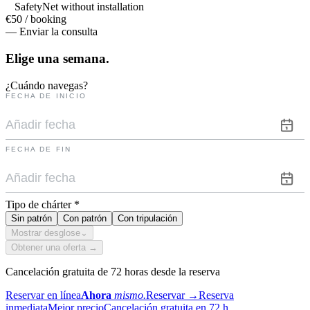
SafetyNet without installation
€50 / booking
— Enviar la consulta
Elige una
semana.
¿Cuándo navegas?
FECHA DE INICIO
FECHA DE FIN
Tipo de chárter
*
Sin patrón
Con patrón
Con tripulación
Mostrar desglose
⌄
Obtener una oferta →
Cancelación gratuita de 72 horas desde la reserva
Reservar en línea
Ahora
mismo.
Reservar
→
Reserva
inmediata
Mejor precio
Cancelación gratuita en 72 h