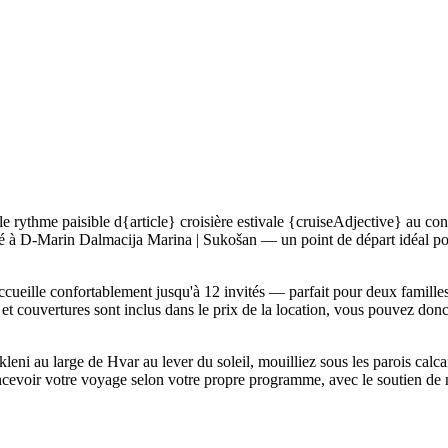
ythme paisible d{article} croisière estivale {cruiseAdjective} au confo
 à D-Marin Dalmacija Marina | Sukošan — un point de départ idéal pour 
cueille confortablement jusqu'à 12 invités — parfait pour deux famille
 et couvertures sont inclus dans le prix de la location, vous pouvez donc
eni au large de Hvar au lever du soleil, mouilliez sous les parois calcai
ncevoir votre voyage selon votre propre programme, avec le soutien de 