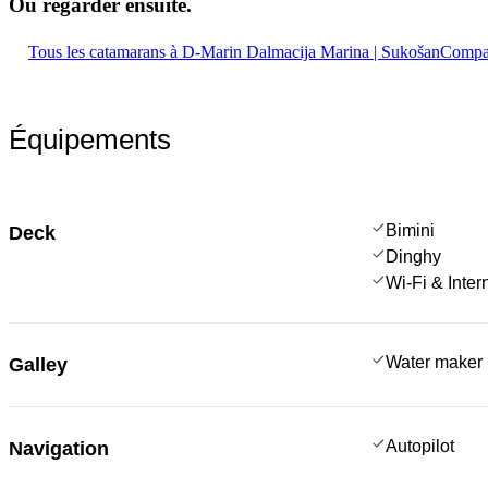
Où regarder
ensuite.
Tous les catamarans à D-Marin Dalmacija Marina | Sukošan
Compar
Équipements
Bimini
Deck
Dinghy
Wi-Fi & Inter
Water maker
Galley
Autopilot
Navigation