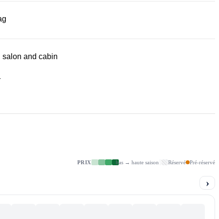
ag
 salon and cabin
r
PRIX
bas → haute saison
Réservé
Pré-réservé
›