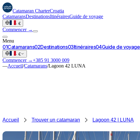
Catamaran
Charter
Croatia
Catamarans
Destinations
Itinéraires
Guide de voyage
·
€
Commencer →
Menu
0
1
Catamarans
0
2
Destinations
0
3
Itinéraires
0
4
Guide de voyage
·
€
Commencer →
+385 91 3000 009
—
Accueil
/
Catamarans
/
Lagoon 42 LUNA
Accueil
Trouver un catamaran
Lagoon 42 | LUNA