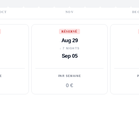
OCT
NOV
DE
RÉSERVÉ
Aug 29
S
↓ 7 NIGHTS
Sep 05
E
PAR SEMAINE
0 €