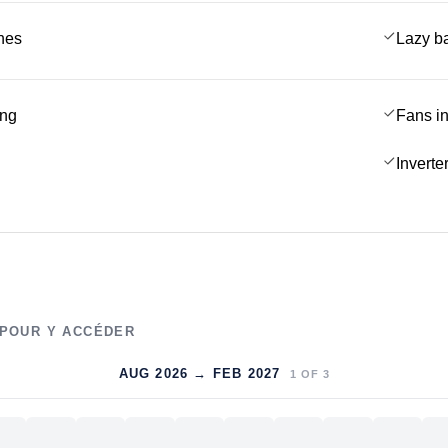
ches
Lazy b
ing
Fans in
Inverte
 POUR Y ACCÉDER
AUG 2026 → FEB 2027
1
OF
3