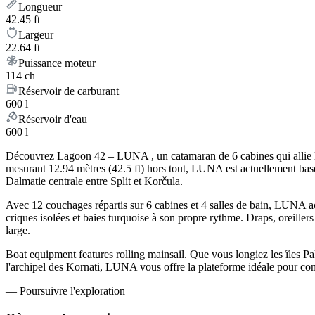
Longueur
42.45 ft
Largeur
22.64 ft
Puissance moteur
114 ch
Réservoir de carburant
600 l
Réservoir d'eau
600 l
Découvrez Lagoon 42 – LUNA , un catamaran de 6 cabines qui allie le r
mesurant 12.94 mètres (42.5 ft) hors tout, LUNA est actuellement basé
Dalmatie centrale entre Split et Korčula.
Avec 12 couchages répartis sur 6 cabines et 4 salles de bain, LUNA ac
criques isolées et baies turquoise à son propre rythme. Draps, oreillers
large.
Boat equipment features rolling mainsail. Que vous longiez les îles Pakl
l'archipel des Kornati, LUNA vous offre la plateforme idéale pour co
—
Poursuivre l'exploration