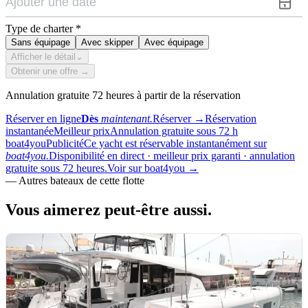
Type de charter
*
Sans équipage
Avec skipper
Avec équipage
Afficher le détail
⌄
Obtenir une offre →
Annulation gratuite 72 heures à partir de la réservation
Réserver en ligne
Dès
maintenant.
Réserver
→
Réservation
instantanée
Meilleur prix
Annulation gratuite sous 72 h
boat4you
Publicité
Ce yacht est réservable instantanément sur
boat4you.
Disponibilité en direct · meilleur prix garanti · annulation
gratuite sous 72 heures.
Voir sur boat4you
→
—
Autres bateaux de cette flotte
Vous aimerez
peut-être aussi.