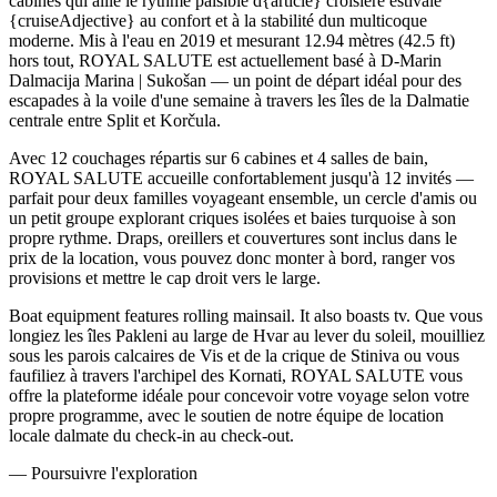
cabines qui allie le rythme paisible d{article} croisière estivale
{cruiseAdjective} au confort et à la stabilité dun multicoque
moderne. Mis à l'eau en 2019 et mesurant 12.94 mètres (42.5 ft)
hors tout, ROYAL SALUTE est actuellement basé à D-Marin
Dalmacija Marina | Sukošan — un point de départ idéal pour des
escapades à la voile d'une semaine à travers les îles de la Dalmatie
centrale entre Split et Korčula.
Avec 12 couchages répartis sur 6 cabines et 4 salles de bain,
ROYAL SALUTE accueille confortablement jusqu'à 12 invités —
parfait pour deux familles voyageant ensemble, un cercle d'amis ou
un petit groupe explorant criques isolées et baies turquoise à son
propre rythme. Draps, oreillers et couvertures sont inclus dans le
prix de la location, vous pouvez donc monter à bord, ranger vos
provisions et mettre le cap droit vers le large.
Boat equipment features rolling mainsail. It also boasts tv. Que vous
longiez les îles Pakleni au large de Hvar au lever du soleil, mouilliez
sous les parois calcaires de Vis et de la crique de Stiniva ou vous
faufiliez à travers l'archipel des Kornati, ROYAL SALUTE vous
offre la plateforme idéale pour concevoir votre voyage selon votre
propre programme, avec le soutien de notre équipe de location
locale dalmate du check-in au check-out.
—
Poursuivre l'exploration