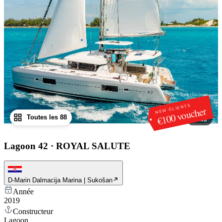
NEW CLIENTS
€100 voucher
Toutes les 88
1
/
88
Lagoon 42
·
ROYAL SALUTE
D-Marin Dalmacija Marina | Sukošan
Année
2019
Constructeur
Lagoon