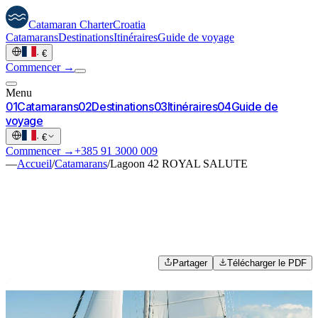
Catamaran
Charter
Croatia
Catamarans
Destinations
Itinéraires
Guide de voyage
·
€
Commencer →
Menu
0
1
Catamarans
0
2
Destinations
0
3
Itinéraires
0
4
Guide de
voyage
·
€
Commencer →
+385 91 3000 009
—
Accueil
/
Catamarans
/
Lagoon 42 ROYAL SALUTE
Partager
Télécharger le PDF