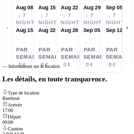
Aug 08
Aug 15
Aug 22
Aug 29
Sep 05
↓ 7
↓ 7
↓ 7
↓ 7
↓ 7
NIGHTS
NIGHTS
NIGHTS
NIGHTS
NIGHTS
‹
›
Aug 15
Aug 22
Aug 29
Sep 05
Sep 12
PAR
PAR
PAR
PAR
PAR
SEMAINE
SEMAINE
SEMAINE
SEMAINE
SEMAINE
0 €
0 €
0 €
0 €
0 €
—
Informations sur la location
Les détails,
en toute transparence.
Type de location
Bareboat
Arrivée
17:00
Départ
09:00
Caution