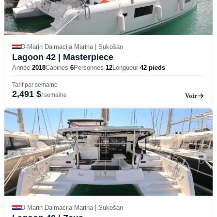
D-Marin Dalmacija Marina | Sukošan
Lagoon 42
| Masterpiece
Année
2018
Cabines
6
Personnes
12
Longueur
42 pieds
Tarif par semaine
2,491 $
/ semaine
Voir
D-Marin Dalmacija Marina | Sukošan