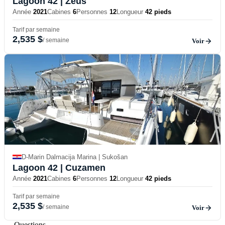
Lagoon 42
| Zeus
Année
2021
Cabines
6
Personnes
12
Longueur
42 pieds
Tarif par semaine
2,535 $
/ semaine
Voir
D-Marin Dalmacija Marina | Sukošan
Lagoon 42
| Cuzamen
Année
2021
Cabines
6
Personnes
12
Longueur
42 pieds
Tarif par semaine
2,535 $
/ semaine
Voir
— Questions