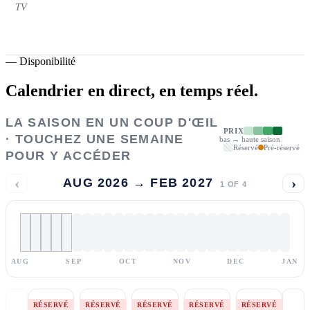
TV
—
Disponibilité
Calendrier en direct,
en temps réel.
LA SAISON EN UN COUP D'ŒIL
PRIX
· TOUCHEZ UNE SEMAINE
bas → haute saison
Réservé
Pré-réservé
POUR Y ACCÉDER
‹
›
AUG 2026 → FEB 2027
1
OF
4
AUG
SEP
OCT
NOV
DEC
JAN
RÉSERVÉ
RÉSERVÉ
RÉSERVÉ
RÉSERVÉ
RÉSERVÉ