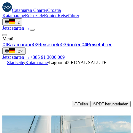
Catamaran
Charter
Croatia
Katamarane
Reiseziele
Routen
Reiseführer
·
€
Jetzt starten →
Menü
0
1
Katamarane
0
2
Reiseziele
0
3
Routen
0
4
Reiseführer
·
€
Jetzt starten →
+385 91 3000 009
—
Startseite
/
Katamarane
/
Lagoon 42 ROYAL SALUTE
Teilen
PDF herunterladen