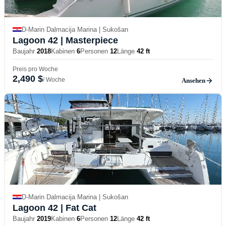
D-Marin Dalmacija Marina | Sukošan
Lagoon 42
| Masterpiece
Baujahr
2018
Kabinen
6
Personen
12
Länge
42 ft
Preis pro Woche
2,490 $
/ Woche
Ansehen
D-Marin Dalmacija Marina | Sukošan
Lagoon 42
| Fat Cat
Baujahr
2019
Kabinen
6
Personen
12
Länge
42 ft