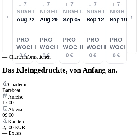
↓ 7
↓ 7
↓ 7
↓ 7
↓ 7
NIGHTS
NIGHTS
NIGHTS
NIGHTS
NIGHTS
‹
›
Aug 22
Aug 29
Sep 05
Sep 12
Sep 19
PRO
PRO
PRO
PRO
PRO
WOCHE
WOCHE
WOCHE
WOCHE
WOCHE
0 €
0 €
0 €
0 €
0 €
—
Charterinformationen
Das Kleingedruckte,
von Anfang an.
Charterart
Bareboat
Anreise
17:00
Abreise
09:00
Kaution
2,500 EUR
—
Extras