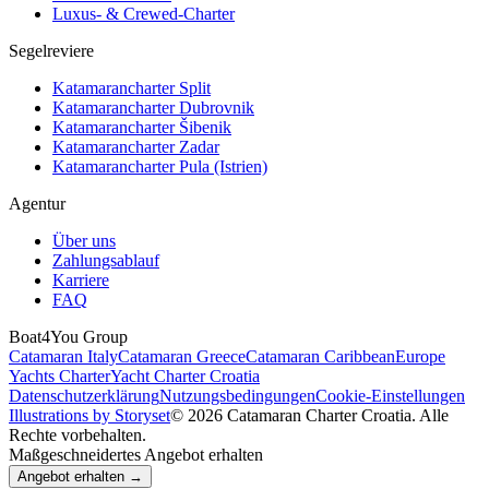
Luxus- & Crewed-Charter
Segelreviere
Katamarancharter Split
Katamarancharter Dubrovnik
Katamarancharter Šibenik
Katamarancharter Zadar
Katamarancharter Pula (Istrien)
Agentur
Über uns
Zahlungsablauf
Karriere
FAQ
Boat4You Group
Catamaran Italy
Catamaran Greece
Catamaran Caribbean
Europe
Yachts Charter
Yacht Charter Croatia
Datenschutzerklärung
Nutzungsbedingungen
Cookie-Einstellungen
Illustrations by Storyset
© 2026 Catamaran Charter Croatia. Alle
Rechte vorbehalten.
Maßgeschneidertes Angebot erhalten
Angebot erhalten →