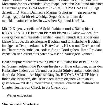
Mehrrumpfboots verbindet. Vom Stapel gelaufen 2019 und mit einer
Gesamtlänge von 12.94 Metern (42.5 ft), ROYAL SALUTE liegt
derzeit in D-Marin Dalmacija Marina | Sukošan — ein perfekter
Ausgangspunkt für einwöchige Segeltörns rund um den
mitteldalmatinischen Inseln zwischen Split und Korčula.
Mit 12 Kojen, verteilt auf 6 Schlafkabinen und 4 Bäder, bietet
ROYAL SALUTE bequem Platz für bis zu 12 Gäste — ideal für
zwei gemeinsam reisende Familien, einen Freundeskreis oder eine
kleine Gruppe, die abgelegene Buchten und türkisfarbene Buchten
im eigenen Tempo erkundet. Bettwäsche, Kissen und Decken sind
im Charterpreis enthalten, sodass Sie an Bord gehen, Ihren Proviant
verstauen und direkt aufs offene Wasser hinaussegeln können.
Boat equipment features rolling mainsail. It also boasts tv. Ob Sie
bei Sonnenaufgang die Pakleni-Inseln vor Hvar erkunden, unter den
Kalksteinwänden von Vis und der Bucht Stiniva ankern oder sich
durch das Kornati-Archipel schlängeln, ROYAL SALUTE bietet
Ihnen die Plattform, die Reise nach Ihrem eigenen Zeitplan zu
gestalten — mit der Unterstützung unseres lokalen dalmatinischen
Charter-Teams von Check-in bis Check-out.
—
Weiter entdecken
Wohin als
Nächstes.