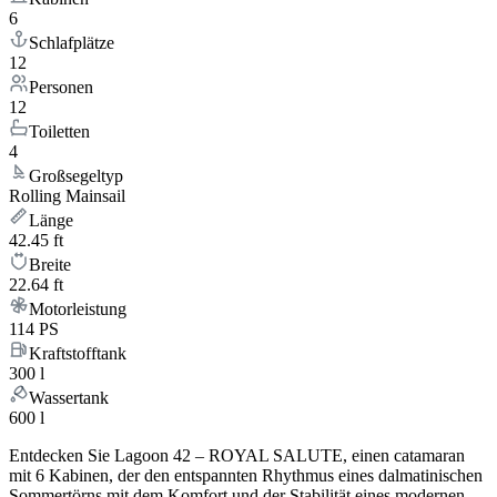
6
Schlafplätze
12
Personen
12
Toiletten
4
Großsegeltyp
Rolling Mainsail
Länge
42.45 ft
Breite
22.64 ft
Motorleistung
114 PS
Kraftstofftank
300 l
Wassertank
600 l
Entdecken Sie Lagoon 42 – ROYAL SALUTE, einen catamaran
mit 6 Kabinen, der den entspannten Rhythmus eines dalmatinischen
Sommertörns mit dem Komfort und der Stabilität eines modernen