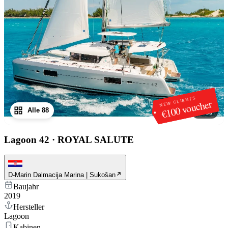
NEW CLIENTS
€100 voucher
Alle 88
1
/
88
Lagoon 42
·
ROYAL SALUTE
D-Marin Dalmacija Marina | Sukošan
Baujahr
2019
Hersteller
Lagoon
Kabinen