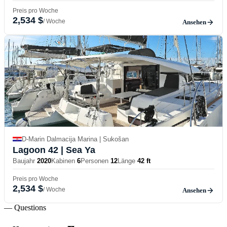
Preis pro Woche
2,534 $
/ Woche
Ansehen
D-Marin Dalmacija Marina | Sukošan
Lagoon 42
| Sea Ya
Baujahr
2020
Kabinen
6
Personen
12
Länge
42 ft
Preis pro Woche
2,534 $
/ Woche
Ansehen
— Questions