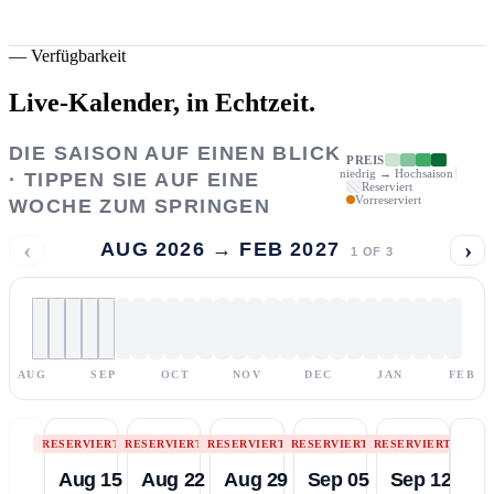
—
Verfügbarkeit
Live-Kalender,
in Echtzeit.
DIE SAISON AUF EINEN BLICK
PREIS
niedrig → Hochsaison
· TIPPEN SIE AUF EINE
Reserviert
Vorreserviert
WOCHE ZUM SPRINGEN
‹
›
AUG 2026 → FEB 2027
1
OF
3
AUG
SEP
OCT
NOV
DEC
JAN
FEB
RESERVIERT
RESERVIERT
RESERVIERT
RESERVIERT
RESERVIERT
Aug 15
Aug 22
Aug 29
Sep 05
Sep 12