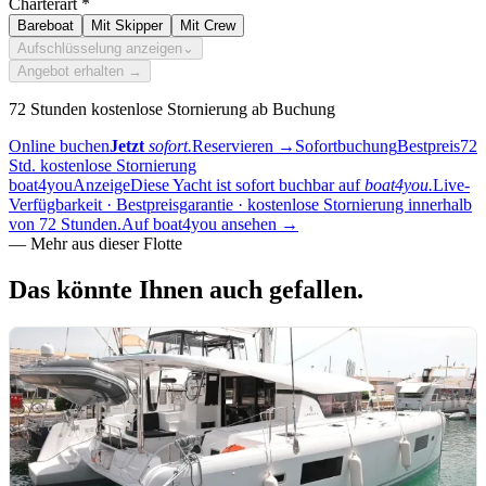
Charterart
*
Bareboat
Mit Skipper
Mit Crew
Aufschlüsselung anzeigen
⌄
Angebot erhalten →
72 Stunden kostenlose Stornierung ab Buchung
Online buchen
Jetzt
sofort.
Reservieren
→
Sofortbuchung
Bestpreis
72
Std. kostenlose Stornierung
boat4you
Anzeige
Diese Yacht ist sofort buchbar auf
boat4you.
Live-
Verfügbarkeit · Bestpreisgarantie · kostenlose Stornierung innerhalb
von 72 Stunden.
Auf boat4you ansehen
→
—
Mehr aus dieser Flotte
Das könnte Ihnen
auch gefallen.