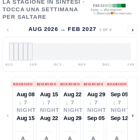
LA STAGIONE IN SINTESI ·
PREZZO
TOCCA UNA SETTIMANA
bassa → alta stagione
Riservato
Pre-riservato
PER SALTARE
‹
›
AUG 2026 → FEB 2027
1
OF
4
AUG
SEP
OCT
NOV
DEC
JAN
RISERVATO
RISERVATO
RISERVATO
RISERVATO
RISERVATO
Aug 08
Aug 15
Aug 22
Aug 29
Sep 05
↓ 7
↓ 7
↓ 7
↓ 7
↓ 7
NIGHTS
NIGHTS
NIGHTS
NIGHTS
NIGHTS
‹
›
Aug 15
Aug 22
Aug 29
Sep 05
Sep 12
A
A
A
A
A