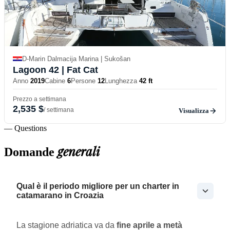
D-Marin Dalmacija Marina | Sukošan
Lagoon 42
| Fat Cat
Anno
2019
Cabine
6
Persone
12
Lunghezza
42 ft
Prezzo a settimana
2,535 $
/ settimana
Visualizza
— Questions
generali
Domande
Qual è il periodo migliore per un charter in
catamarano in Croazia
La stagione adriatica va da
fine aprile a metà