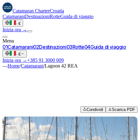
Catamaran
Charter
Croatia
Catamarani
Destinazioni
Rotte
Guida di viaggio
·
€
Inizia ora →
Menu
0
1
Catamarani
0
2
Destinazioni
0
3
Rotte
0
4
Guida di viaggio
·
€
Inizia ora →
+385 91 3000 009
—
Home
/
Catamarani
/
Lagoon 42 REA
Condividi
Scarica PDF