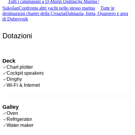
Tutti i catamarani a D-Marin Dalmacija Marina |
Sukošan
Confronta altri yacht nello stesso marina
Tutte le
destinazioni charter della Croazia
Dalmazia, Istria, Quarnero e area
di Dubrovnik
Dotazioni
Deck
Chart plotter
Cockpit speakers
Dinghy
Wi-Fi & Internet
Galley
Oven
Refrigerator
Water maker