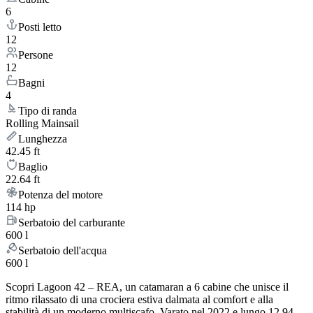
6
Posti letto
12
Persone
12
Bagni
4
Tipo di randa
Rolling Mainsail
Lunghezza
42.45 ft
Baglio
22.64 ft
Potenza del motore
114 hp
Serbatoio del carburante
600 l
Serbatoio dell'acqua
600 l
Scopri Lagoon 42 – REA, un catamaran a 6 cabine che unisce il
ritmo rilassato di una crociera estiva dalmata al comfort e alla
stabilità di un moderno multiscafo. Varato nel 2022 e lungo 12.94