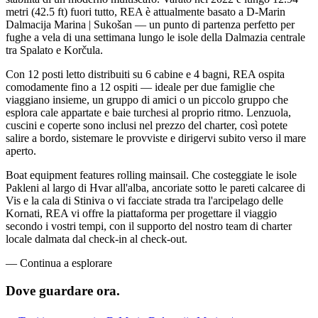
metri (42.5 ft) fuori tutto, REA è attualmente basato a D-Marin
Dalmacija Marina | Sukošan — un punto di partenza perfetto per
fughe a vela di una settimana lungo le isole della Dalmazia centrale
tra Spalato e Korčula.
Con 12 posti letto distribuiti su 6 cabine e 4 bagni, REA ospita
comodamente fino a 12 ospiti — ideale per due famiglie che
viaggiano insieme, un gruppo di amici o un piccolo gruppo che
esplora cale appartate e baie turchesi al proprio ritmo. Lenzuola,
cuscini e coperte sono inclusi nel prezzo del charter, così potete
salire a bordo, sistemare le provviste e dirigervi subito verso il mare
aperto.
Boat equipment features rolling mainsail. Che costeggiate le isole
Pakleni al largo di Hvar all'alba, ancoriate sotto le pareti calcaree di
Vis e la cala di Stiniva o vi facciate strada tra l'arcipelago delle
Kornati, REA vi offre la piattaforma per progettare il viaggio
secondo i vostri tempi, con il supporto del nostro team di charter
locale dalmata dal check-in al check-out.
—
Continua a esplorare
Dove guardare
ora.