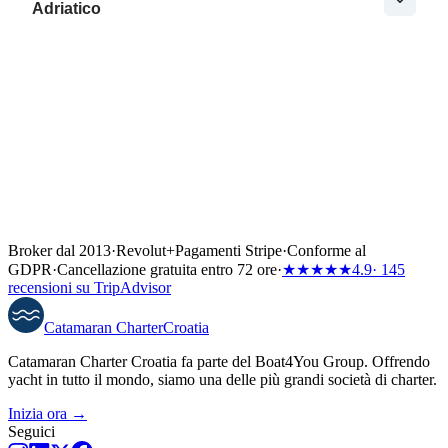
Adriatico
Broker dal 2013
·
Revolut
+
Pagamenti Stripe
·
Conforme al
GDPR
·
Cancellazione gratuita entro 72 ore
·
★★★★★
4.9
· 145
recensioni su TripAdvisor
Catamaran
Charter
Croatia
Catamaran Charter Croatia fa parte del Boat4You Group. Offrendo
yacht in tutto il mondo, siamo una delle più grandi società di charter.
Inizia ora →
Seguici