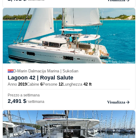
D-Marin Dalmacija Marina | Sukošan
Lagoon 42
| Royal Salute
Anno
2019
Cabine
6
Persone
12
Lunghezza
42 ft
Prezzo a settimana
2,491 $
/ settimana
Visualizza