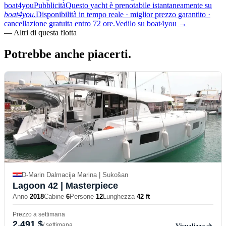
boat4you
Pubblicità
Questo yacht è prenotabile istantaneamente su
boat4you.
Disponibilità in tempo reale · miglior prezzo garantito ·
cancellazione gratuita entro 72 ore.
Vedilo su boat4you
→
—
Altri di questa flotta
Potrebbe anche
piacerti.
D-Marin Dalmacija Marina | Sukošan
Lagoon 42
| Masterpiece
Anno
2018
Cabine
6
Persone
12
Lunghezza
42 ft
Prezzo a settimana
2,491 $
/ settimana
Visualizza