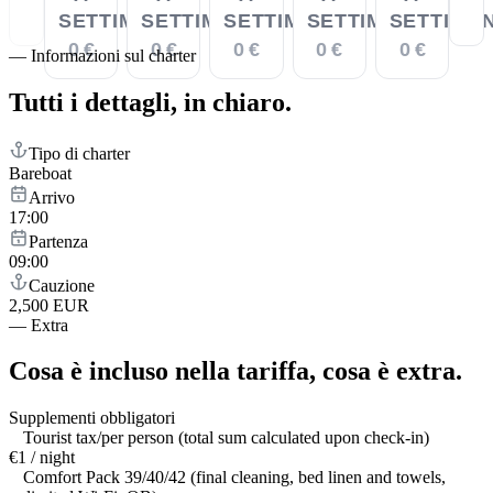
SETTIMANA
SETTIMANA
SETTIMANA
SETTIMANA
SETTIMA
0 €
0 €
0 €
0 €
0 €
—
Informazioni sul charter
Tutti i dettagli,
in chiaro.
Tipo di charter
Bareboat
Arrivo
17:00
Partenza
09:00
Cauzione
2,500 EUR
—
Extra
Cosa è incluso nella tariffa,
cosa è extra.
Supplementi obbligatori
Tourist tax/per person (total sum calculated upon check-in)
€1 / night
Comfort Pack 39/40/42 (final cleaning, bed linen and towels,