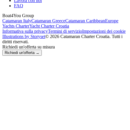
Lavora con noi
FAQ
Boat4You Group
Catamaran Italy
Catamaran Greece
Catamaran Caribbean
Europe
Yachts Charter
Yacht Charter Croatia
Informativa sulla privacy
Termini di servizio
Impostazioni dei cookie
Illustrations by Storyset
© 2026 Catamaran Charter Croatia. Tutti i
diritti riservati.
Richiedi un'offerta su misura
Richiedi un'offerta →