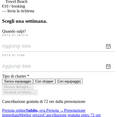
Towel Beach
€10 / booking
— Invia la richiesta
Scegli una
settimana.
Quando salpi?
DATA DI INIZIO
DATA DI FINE
Tipo di charter
*
Senza equipaggio
Con skipper
Con equipaggio
Mostra dettaglio
⌄
Richiedi un'offerta →
Cancellazione gratuita di 72 ore dalla prenotazione
Prenota online
Subito,
ora.
Prenota
→
Prenotazione
immediata
Miglior prezzo
Cancellazione gratuita entro 72 ore