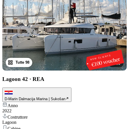
NEW CLIENTS
€100 voucher
Tutte 98
1
/
98
Lagoon 42
·
REA
D-Marin Dalmacija Marina | Sukošan
Anno
2022
Costruttore
Lagoon
Cabine