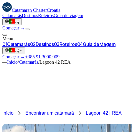
Catamaran
Charter
Croatia
Catamarãs
Destinos
Roteiros
Guia de viagem
·
€
Começar →
Menu
0
1
Catamarãs
0
2
Destinos
0
3
Roteiros
0
4
Guia de viagem
·
€
Começar →
+385 91 3000 009
—
Início
/
Catamarãs
/
Lagoon 42 REA
Início
Encontrar um catamarã
Lagoon 42 | REA