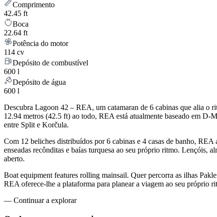
Comprimento
42.45 ft
Boca
22.64 ft
Potência do motor
114 cv
Depósito de combustível
600 l
Depósito de água
600 l
Descubra Lagoon 42 – REA, um catamaran de 6 cabinas que alia o ri
12.94 metros (42.5 ft) ao todo, REA está atualmente baseado em D-Ma
entre Split e Korčula.
Com 12 beliches distribuídos por 6 cabinas e 4 casas de banho, REA 
enseadas recônditas e baías turquesa ao seu próprio ritmo. Lençóis, al
aberto.
Boat equipment features rolling mainsail. Quer percorra as ilhas Pakl
REA oferece-lhe a plataforma para planear a viagem ao seu próprio ri
—
Continuar a explorar