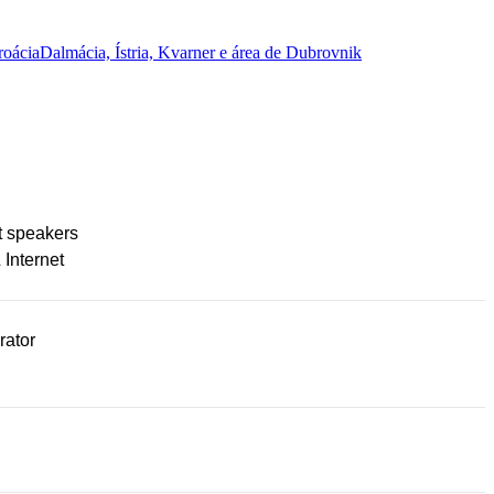
roácia
Dalmácia, Ístria, Kvarner e área de Dubrovnik
t speakers
 Internet
rator