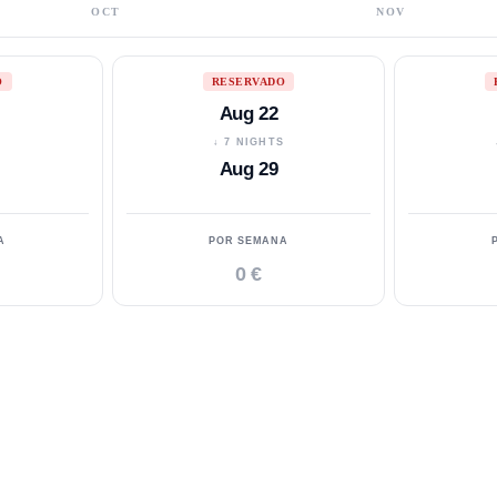
OCT
NOV
O
RESERVADO
Aug 22
S
↓ 7 NIGHTS
Aug 29
A
POR SEMANA
0 €