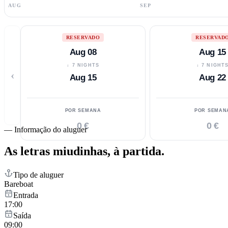
AUG
SEP
RESERVADO
RESERVAD
Aug 08
Aug 15
↓ 7 NIGHTS
↓ 7 NIGHT
‹
Aug 15
Aug 22
POR SEMANA
POR SEMAN
0 €
0 €
—
Informação do aluguer
As letras miudinhas,
à partida.
Tipo de aluguer
Bareboat
Entrada
17:00
Saída
09:00