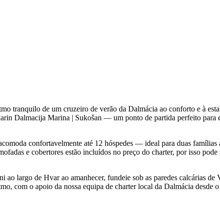
tmo tranquilo de um cruzeiro de verão da Dalmácia ao conforto e à e
rin Dalmacija Marina | Sukošan — um ponto de partida perfeito para e
acomoda confortavelmente até 12 hóspedes — ideal para duas famílias 
mofadas e cobertores estão incluídos no preço do charter, por isso pode
eni ao largo de Hvar ao amanhecer, fundeie sob as paredes calcárias de
tmo, com o apoio da nossa equipa de charter local da Dalmácia desde o 