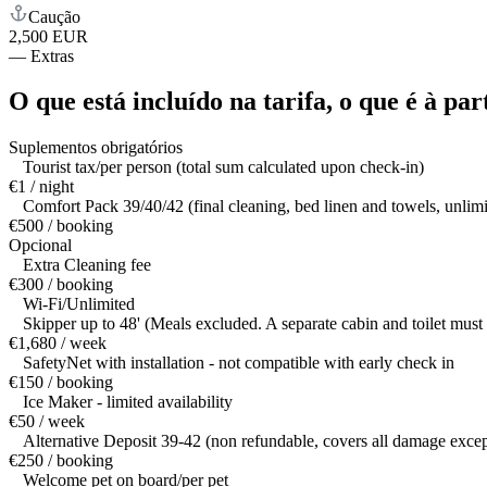
Caução
2,500 EUR
—
Extras
O que está incluído na tarifa,
o que é à par
Suplementos obrigatórios
Tourist tax/per person (total sum calculated upon check-in)
€1 / night
Comfort Pack 39/40/42 (final cleaning, bed linen and towels, unlim
€500 / booking
Opcional
Extra Cleaning fee
€300 / booking
Wi-Fi/Unlimited
Skipper up to 48' (Meals excluded. A separate cabin and toilet must
€1,680 / week
SafetyNet with installation - not compatible with early check in
€150 / booking
Ice Maker - limited availability
€50 / week
Alternative Deposit 39-42 (non refundable, covers all damage except
€250 / booking
Welcome pet on board/per pet