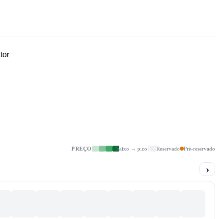
tor
PREÇO
baixo → pico
Reservado
Pré-reservado
›