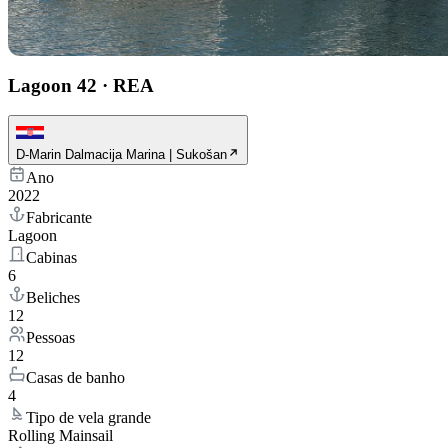
Lagoon 42
·
REA
D-Marin Dalmacija Marina | Sukošan
Ano
2022
Fabricante
Lagoon
Cabinas
6
Beliches
12
Pessoas
12
Casas de banho
4
Tipo de vela grande
Rolling Mainsail