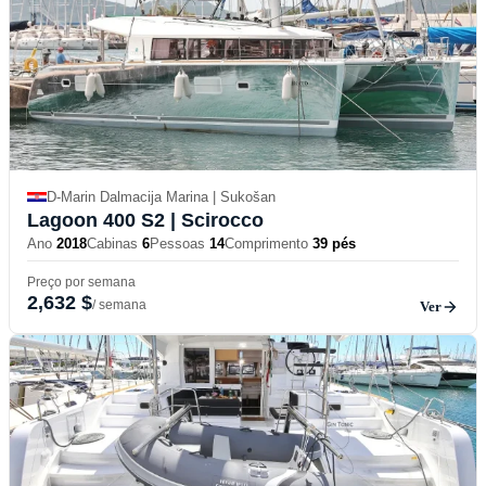
D-Marin Dalmacija Marina | Sukošan
Lagoon 400 S2
| Scirocco
Ano
2018
Cabinas
6
Pessoas
14
Comprimento
39 pés
Preço por semana
2,632 $
/ semana
Ver