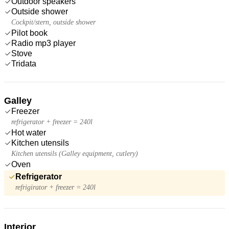
Outdoor speakers
Outside shower
Cockpit/stern, outside shower
Pilot book
Radio mp3 player
Stove
Tridata
Galley
Freezer
refrigerator + freezer = 240l
Hot water
Kitchen utensils
Kitchen utensils (Galley equipment, cutlery)
Oven
Refrigerator
refrigirator + freezer = 240l
Interior