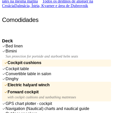
iates na mesma marina
Todos os destinos de aluguer na
Croácia
Dalmácia, Ístria, Kvarner e área de Dubrovnik
Comodidades
Deck
Bed linen
Bimini
Sun protection for portside and starbord helm seats
Cockpit cushions
Cockpit table
Convertible table in salon
Dinghy
Electric halyard winch
Forward cockpit
with cockpit cushions and sunbathing mattresses
GPS chart plotter - cockpit
Navigation (Nautical) charts and nautical guide