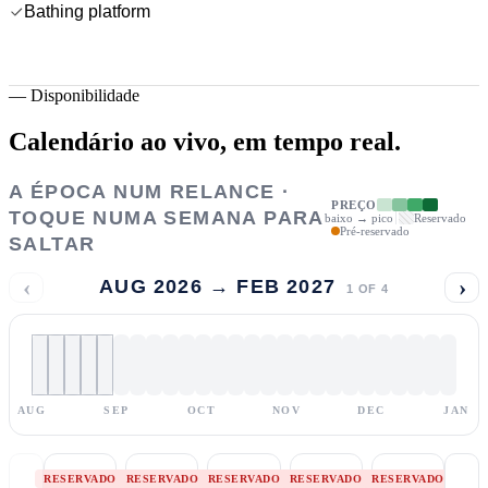
Bathing platform
—
Disponibilidade
Calendário ao vivo,
em tempo real.
A ÉPOCA NUM RELANCE ·
PREÇO
TOQUE NUMA SEMANA PARA
baixo → pico
Reservado
Pré-reservado
SALTAR
‹
›
AUG 2026 → FEB 2027
1
OF
4
AUG
SEP
OCT
NOV
DEC
JAN
RESERVADO
RESERVADO
RESERVADO
RESERVADO
RESERVADO