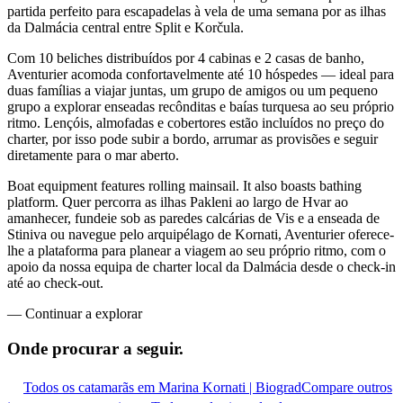
partida perfeito para escapadelas à vela de uma semana por as ilhas
da Dalmácia central entre Split e Korčula.
Com 10 beliches distribuídos por 4 cabinas e 2 casas de banho,
Aventurier acomoda confortavelmente até 10 hóspedes — ideal para
duas famílias a viajar juntas, um grupo de amigos ou um pequeno
grupo a explorar enseadas recônditas e baías turquesa ao seu próprio
ritmo. Lençóis, almofadas e cobertores estão incluídos no preço do
charter, por isso pode subir a bordo, arrumar as provisões e seguir
diretamente para o mar aberto.
Boat equipment features rolling mainsail. It also boasts bathing
platform. Quer percorra as ilhas Pakleni ao largo de Hvar ao
amanhecer, fundeie sob as paredes calcárias de Vis e a enseada de
Stiniva ou navegue pelo arquipélago de Kornati, Aventurier oferece-
lhe a plataforma para planear a viagem ao seu próprio ritmo, com o
apoio da nossa equipa de charter local da Dalmácia desde o check-in
até ao check-out.
—
Continuar a explorar
Onde procurar
a seguir.
Todos os catamarãs em Marina Kornati | Biograd
Compare outros