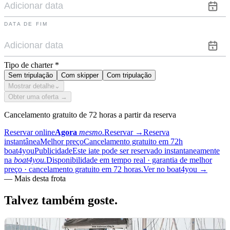
DATA DE FIM
Tipo de charter
*
Sem tripulação
Com skipper
Com tripulação
Mostrar detalhe
⌄
Obter uma oferta →
Cancelamento gratuito de 72 horas a partir da reserva
Reservar online
Agora
mesmo.
Reservar
→
Reserva
instantânea
Melhor preço
Cancelamento gratuito em 72h
boat4you
Publicidade
Este iate pode ser reservado instantaneamente
na
boat4you.
Disponibilidade em tempo real · garantia de melhor
preço · cancelamento gratuito em 72 horas.
Ver no boat4you
→
—
Mais desta frota
Talvez também
goste.