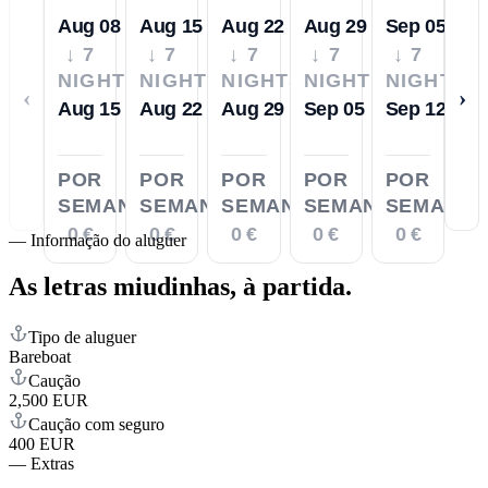
Aug 08
Aug 15
Aug 22
Aug 29
Sep 05
↓ 7
↓ 7
↓ 7
↓ 7
↓ 7
NIGHTS
NIGHTS
NIGHTS
NIGHTS
NIGHTS
‹
›
Aug 15
Aug 22
Aug 29
Sep 05
Sep 12
POR
POR
POR
POR
POR
SEMANA
SEMANA
SEMANA
SEMANA
SEMANA
0 €
0 €
0 €
0 €
0 €
—
Informação do aluguer
As letras miudinhas,
à partida.
Tipo de aluguer
Bareboat
Caução
2,500 EUR
Caução com seguro
400 EUR
—
Extras