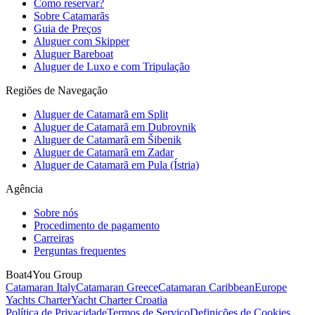
Como reservar?
Sobre Catamarãs
Guia de Preços
Aluguer com Skipper
Aluguer Bareboat
Aluguer de Luxo e com Tripulação
Regiões de Navegação
Aluguer de Catamarã em Split
Aluguer de Catamarã em Dubrovnik
Aluguer de Catamarã em Šibenik
Aluguer de Catamarã em Zadar
Aluguer de Catamarã em Pula (Ístria)
Agência
Sobre nós
Procedimento de pagamento
Carreiras
Perguntas frequentes
Boat4You Group
Catamaran Italy
Catamaran Greece
Catamaran Caribbean
Europe
Yachts Charter
Yacht Charter Croatia
Política de Privacidade
Termos de Serviço
Definições de Cookies