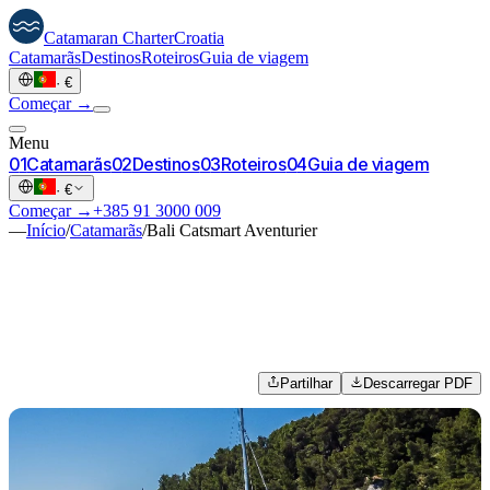
Catamaran
Charter
Croatia
Catamarãs
Destinos
Roteiros
Guia de viagem
·
€
Começar →
Menu
0
1
Catamarãs
0
2
Destinos
0
3
Roteiros
0
4
Guia de viagem
·
€
Começar →
+385 91 3000 009
—
Início
/
Catamarãs
/
Bali Catsmart Aventurier
Partilhar
Descarregar PDF