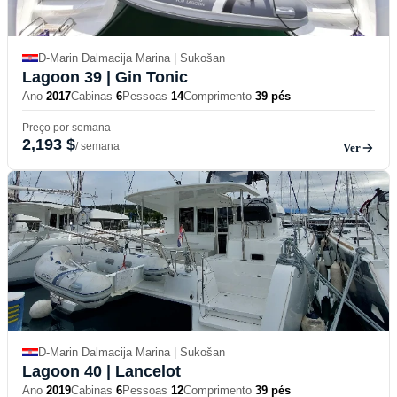
D-Marin Dalmacija Marina | Sukošan
Lagoon 39
| Gin Tonic
Ano
2017
Cabinas
6
Pessoas
14
Comprimento
39 pés
Preço por semana
2,193 $
/ semana
Ver
D-Marin Dalmacija Marina | Sukošan
Lagoon 40
| Lancelot
Ano
2019
Cabinas
6
Pessoas
12
Comprimento
39 pés