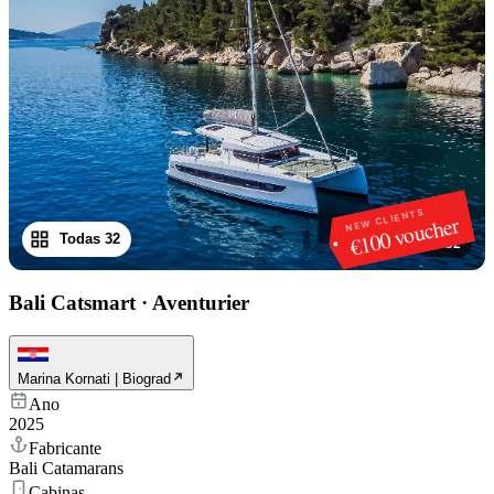
NEW CLIENTS
€100 voucher
Todas 32
1
/
32
Bali Catsmart
·
Aventurier
Marina Kornati | Biograd
Ano
2025
Fabricante
Bali Catamarans
Cabinas