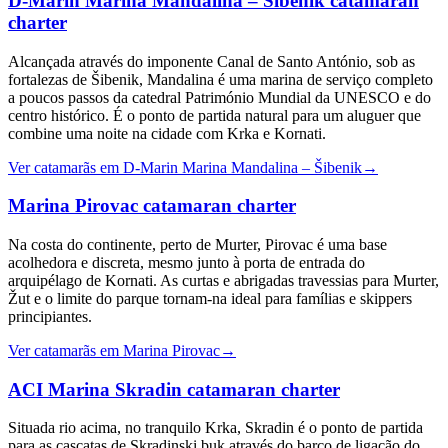
D-Marin Marina Mandalina – Šibenik
catamaran
charter
Alcançada através do imponente Canal de Santo António, sob as
fortalezas de Šibenik, Mandalina é uma marina de serviço completo
a poucos passos da catedral Património Mundial da UNESCO e do
centro histórico. É o ponto de partida natural para um aluguer que
combine uma noite na cidade com Krka e Kornati.
Ver catamarãs em D-Marin Marina Mandalina – Šibenik
→
Marina Pirovac
catamaran charter
Na costa do continente, perto de Murter, Pirovac é uma base
acolhedora e discreta, mesmo junto à porta de entrada do
arquipélago de Kornati. As curtas e abrigadas travessias para Murter,
Žut e o limite do parque tornam-na ideal para famílias e skippers
principiantes.
Ver catamarãs em Marina Pirovac
→
ACI Marina Skradin
catamaran charter
Situada rio acima, no tranquilo Krka, Skradin é o ponto de partida
para as cascatas de Skradinski buk através do barco de ligação do