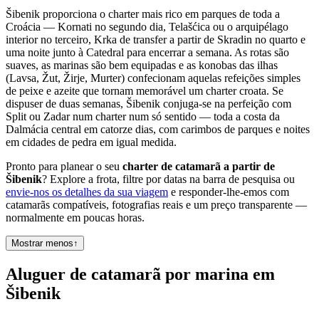
Šibenik proporciona o charter mais rico em parques de toda a
Croácia — Kornati no segundo dia, Telašćica ou o arquipélago
interior no terceiro, Krka de transfer a partir de Skradin no quarto e
uma noite junto à Catedral para encerrar a semana. As rotas são
suaves, as marinas são bem equipadas e as konobas das ilhas
(Lavsa, Žut, Žirje, Murter) confecionam aquelas refeições simples
de peixe e azeite que tornam memorável um charter croata. Se
dispuser de duas semanas, Šibenik conjuga-se na perfeição com
Split ou Zadar num charter num só sentido — toda a costa da
Dalmácia central em catorze dias, com carimbos de parques e noites
em cidades de pedra em igual medida.
Pronto para planear o seu
charter de catamarã a partir de
Šibenik
? Explore a frota, filtre por datas na barra de pesquisa ou
envie-nos os detalhes da sua viagem
e responder-lhe-emos com
catamarãs compatíveis, fotografias reais e um preço transparente —
normalmente em poucas horas.
Mostrar menos
↑
Aluguer de catamarã por marina em
Šibenik