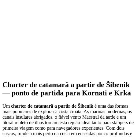
— 0
3
Žirje, Kaprije, Zlarin e Primošten
O arquipélago interior de Šibenik é tranquilo, mesmo na época alta.
Žirje oferece Muna e Velika Stupica — ambas bem protegidas, com
boias de amarração e konobas simples. Kaprije e Kakan têm águas
cristalinas e um ritmo de ilha pausado. Zlarin é livre de automóveis,
a 30 minutos de travessia do continente, com um encantador porto
de pedra e um pequeno museu do coral. A sul da cidade, Primošten
agarra-se a uma península coroada pela igreja de São Jorge —
fundeie no exterior da marina ou apanhe um lugar de amarração. As
vinhas de Babić rodeiam a vila. Esta sub-região é perfeita para
tripulações de primeira semana que procuram dias curtos,
amarrações fáceis e o autêntico ambiente dalmata.
Charter de catamarã a partir de Šibenik
— ponto de partida para Kornati e Krka
Um
charter de catamarã a partir de Šibenik
é uma das formas
mais populares de explorar a costa croata. As marinas modernas, os
canais insulares abrigados, o fiável vento Maestral da tarde e um
litoral repleto de ilhas tornam esta região ideal tanto para skippers de
primeira viagem como para navegadores experientes. Com dois
cascos, fundeia mais perto da costa em enseadas pouco profundas e