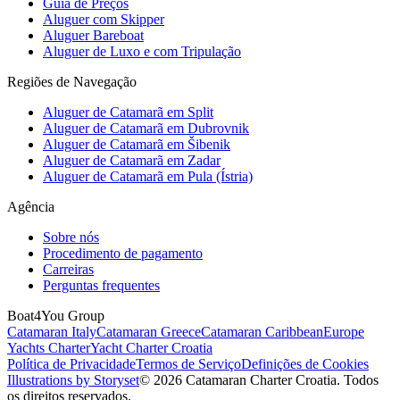
Guia de Preços
Aluguer com Skipper
Aluguer Bareboat
Aluguer de Luxo e com Tripulação
Regiões de Navegação
Aluguer de Catamarã em Split
Aluguer de Catamarã em Dubrovnik
Aluguer de Catamarã em Šibenik
Aluguer de Catamarã em Zadar
Aluguer de Catamarã em Pula (Ístria)
Agência
Sobre nós
Procedimento de pagamento
Carreiras
Perguntas frequentes
Boat4You Group
Catamaran Italy
Catamaran Greece
Catamaran Caribbean
Europe
Yachts Charter
Yacht Charter Croatia
Política de Privacidade
Termos de Serviço
Definições de Cookies
Illustrations by Storyset
© 2026 Catamaran Charter Croatia. Todos
os direitos reservados.