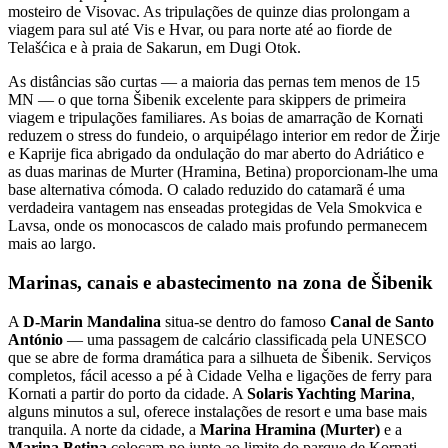
mosteiro de Visovac. As tripulações de quinze dias prolongam a
viagem para sul até Vis e Hvar, ou para norte até ao fiorde de
Telašćica e à praia de Sakarun, em Dugi Otok.
As distâncias são curtas — a maioria das pernas tem menos de 15
MN — o que torna Šibenik excelente para skippers de primeira
viagem e tripulações familiares. As boias de amarração de Kornati
reduzem o stress do fundeio, o arquipélago interior em redor de Žirje
e Kaprije fica abrigado da ondulação do mar aberto do Adriático e
as duas marinas de Murter (Hramina, Betina) proporcionam-lhe uma
base alternativa cómoda. O calado reduzido do catamarã é uma
verdadeira vantagem nas enseadas protegidas de Vela Smokvica e
Lavsa, onde os monocascos de calado mais profundo permanecem
mais ao largo.
Marinas, canais e abastecimento na zona de Šibenik
A
D-Marin Mandalina
situa-se dentro do famoso
Canal de Santo
António
— uma passagem de calcário classificada pela UNESCO
que se abre de forma dramática para a silhueta de Šibenik. Serviços
completos, fácil acesso a pé à Cidade Velha e ligações de ferry para
Kornati a partir do porto da cidade. A
Solaris Yachting Marina
,
alguns minutos a sul, oferece instalações de resort e uma base mais
tranquila. A norte da cidade, a
Marina Hramina (Murter)
e a
Marina Betina
colocam-no junto ao limite do parque de Kornati —