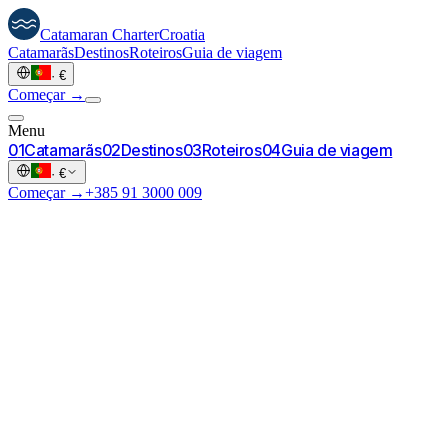
Catamaran
Charter
Croatia
Catamarãs
Destinos
Roteiros
Guia de viagem
·
€
Começar →
Menu
0
1
Catamarãs
0
2
Destinos
0
3
Roteiros
0
4
Guia de viagem
·
€
Começar →
+385 91 3000 009