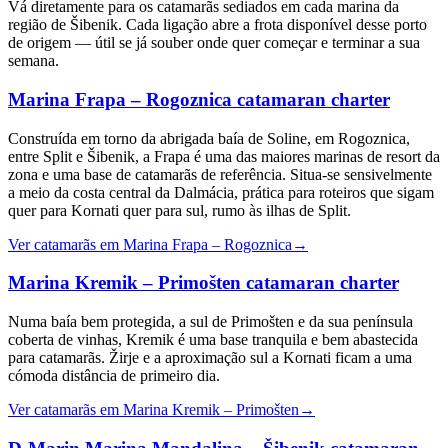
Vá diretamente para os catamarãs sediados em cada marina da
região de Šibenik. Cada ligação abre a frota disponível desse porto
de origem — útil se já souber onde quer começar e terminar a sua
semana.
Marina Frapa – Rogoznica
catamaran charter
Construída em torno da abrigada baía de Soline, em Rogoznica,
entre Split e Šibenik, a Frapa é uma das maiores marinas de resort da
zona e uma base de catamarãs de referência. Situa-se sensivelmente
a meio da costa central da Dalmácia, prática para roteiros que sigam
quer para Kornati quer para sul, rumo às ilhas de Split.
Ver catamarãs em Marina Frapa – Rogoznica
→
Marina Kremik – Primošten
catamaran charter
Numa baía bem protegida, a sul de Primošten e da sua península
coberta de vinhas, Kremik é uma base tranquila e bem abastecida
para catamarãs. Žirje e a aproximação sul a Kornati ficam a uma
cómoda distância de primeiro dia.
Ver catamarãs em Marina Kremik – Primošten
→