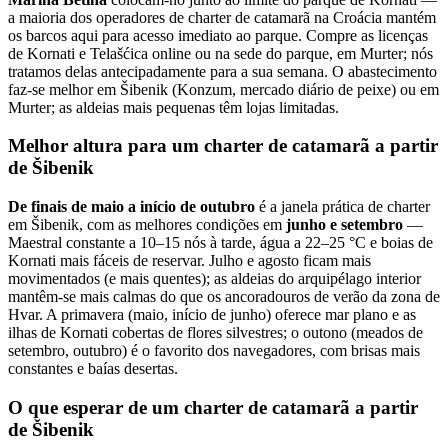
a maioria dos operadores de charter de catamarã na Croácia mantém
os barcos aqui para acesso imediato ao parque. Compre as licenças
de Kornati e Telašćica online ou na sede do parque, em Murter; nós
tratamos delas antecipadamente para a sua semana. O abastecimento
faz-se melhor em Šibenik (Konzum, mercado diário de peixe) ou em
Murter; as aldeias mais pequenas têm lojas limitadas.
Melhor altura para um charter de catamarã a partir
de Šibenik
De finais de maio a início de outubro
é a janela prática de charter
em Šibenik, com as melhores condições em
junho e setembro
—
Maestral constante a 10–15 nós à tarde, água a 22–25 °C e boias de
Kornati mais fáceis de reservar. Julho e agosto ficam mais
movimentados (e mais quentes); as aldeias do arquipélago interior
mantêm-se mais calmas do que os ancoradouros de verão da zona de
Hvar. A primavera (maio, início de junho) oferece mar plano e as
ilhas de Kornati cobertas de flores silvestres; o outono (meados de
setembro, outubro) é o favorito dos navegadores, com brisas mais
constantes e baías desertas.
O que esperar de um charter de catamarã a partir
de Šibenik