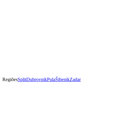
Regiões
Split
Dubrovnik
Pula
Šibenik
Zadar