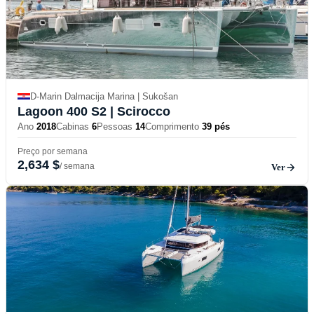
D-Marin Dalmacija Marina | Sukošan
Lagoon 400 S2
| Scirocco
Ano
2018
Cabinas
6
Pessoas
14
Comprimento
39 pés
Preço por semana
2,634 $
/ semana
Ver