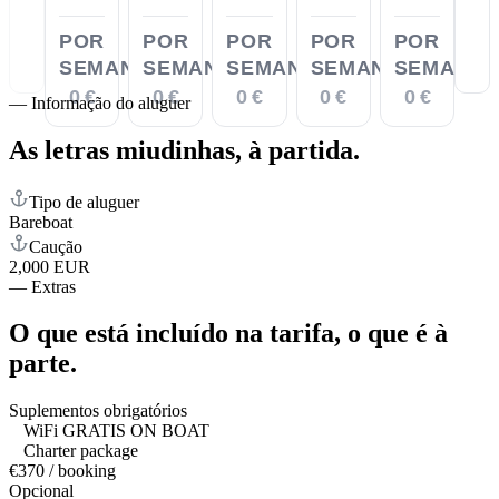
POR
POR
POR
POR
POR
SEMANA
SEMANA
SEMANA
SEMANA
SEMANA
0 €
0 €
0 €
0 €
0 €
—
Informação do aluguer
As letras miudinhas,
à partida.
Tipo de aluguer
Bareboat
Caução
2,000 EUR
—
Extras
O que está incluído na tarifa,
o que é à
parte.
Suplementos obrigatórios
WiFi GRATIS ON BOAT
Charter package
€370 / booking
Opcional