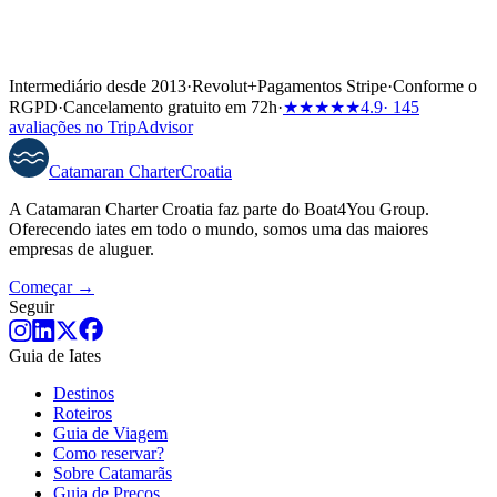
Intermediário desde 2013
·
Revolut
+
Pagamentos Stripe
·
Conforme o
RGPD
·
Cancelamento gratuito em 72h
·
★★★★★
4.9
· 145
avaliações no TripAdvisor
Catamaran
Charter
Croatia
A Catamaran Charter Croatia faz parte do Boat4You Group.
Oferecendo iates em todo o mundo, somos uma das maiores
empresas de aluguer.
Começar →
Seguir
Guia de Iates
Destinos
Roteiros
Guia de Viagem
Como reservar?
Sobre Catamarãs
Guia de Preços