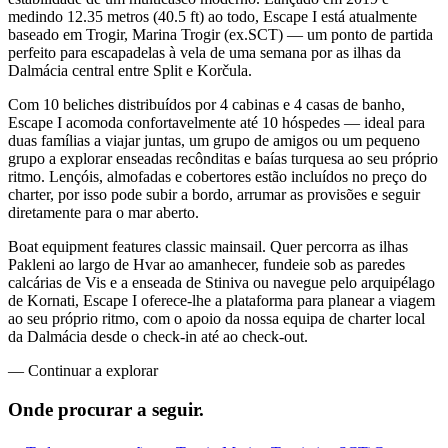
medindo 12.35 metros (40.5 ft) ao todo, Escape I está atualmente
baseado em Trogir, Marina Trogir (ex.SCT) — um ponto de partida
perfeito para escapadelas à vela de uma semana por as ilhas da
Dalmácia central entre Split e Korčula.
Com 10 beliches distribuídos por 4 cabinas e 4 casas de banho,
Escape I acomoda confortavelmente até 10 hóspedes — ideal para
duas famílias a viajar juntas, um grupo de amigos ou um pequeno
grupo a explorar enseadas recônditas e baías turquesa ao seu próprio
ritmo. Lençóis, almofadas e cobertores estão incluídos no preço do
charter, por isso pode subir a bordo, arrumar as provisões e seguir
diretamente para o mar aberto.
Boat equipment features classic mainsail. Quer percorra as ilhas
Pakleni ao largo de Hvar ao amanhecer, fundeie sob as paredes
calcárias de Vis e a enseada de Stiniva ou navegue pelo arquipélago
de Kornati, Escape I oferece-lhe a plataforma para planear a viagem
ao seu próprio ritmo, com o apoio da nossa equipa de charter local
da Dalmácia desde o check-in até ao check-out.
—
Continuar a explorar
Onde procurar
a seguir.