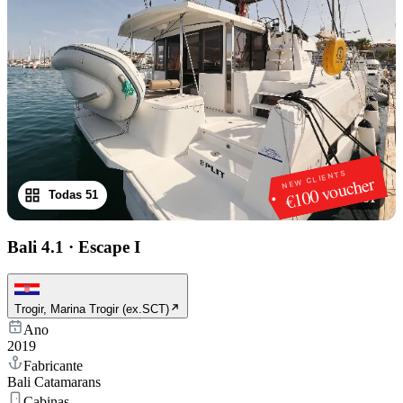
NEW CLIENTS
€100 voucher
Todas 51
1
/
51
Bali 4.1
·
Escape I
Trogir, Marina Trogir (ex.SCT)
Ano
2019
Fabricante
Bali Catamarans
Cabinas