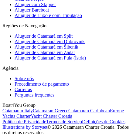
Aluguer com Skipper
Aluguer Bareboat
Aluguer de Luxo e com Tripulação
Regiões de Navegação
Aluguer de Catamarã em Split
Aluguer de Catamarã em Dubrovnik
Aluguer de Catamarã em Šibenik
Aluguer de Catamarã em Zadar
Aluguer de Catamarã em Pula (Ístria)
Agência
Sobre nós
Procedimento de pagamento
Carreiras
Perguntas frequentes
Boat4You Group
Catamaran Italy
Catamaran Greece
Catamaran Caribbean
Europe
Yachts Charter
Yacht Charter Croatia
Política de Privacidade
Termos de Serviço
Definições de Cookies
Illustrations by Storyset
© 2026 Catamaran Charter Croatia. Todos
os direitos reservados.