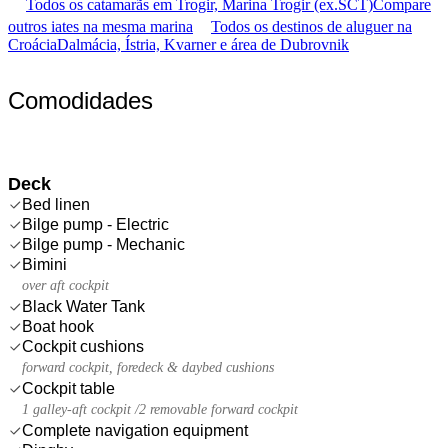
Todos os catamarãs em Trogir, Marina Trogir (ex.SCT)
Compare
outros iates na mesma marina
Todos os destinos de aluguer na
Croácia
Dalmácia, Ístria, Kvarner e área de Dubrovnik
Comodidades
Deck
Bed linen
Bilge pump - Electric
Bilge pump - Mechanic
Bimini
over aft cockpit
Black Water Tank
Boat hook
Cockpit cushions
forward cockpit, foredeck & daybed cushions
Cockpit table
1 galley-aft cockpit /2 removable forward cockpit
Complete navigation equipment