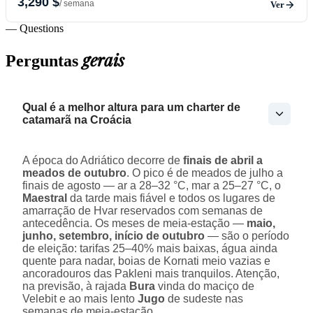
3,290 $
/ semana
Ver
— Questions
gerais
Perguntas
Qual é a melhor altura para um charter de
catamarã na Croácia
A época do Adriático decorre de
finais de abril a
meados de outubro
. O pico é de meados de julho a
finais de agosto — ar a 28–32 °C, mar a 25–27 °C, o
Maestral
da tarde mais fiável e todos os lugares de
amarração de Hvar reservados com semanas de
antecedência. Os meses de meia-estação —
maio,
junho, setembro, início de outubro
— são o período
de eleição: tarifas 25–40% mais baixas, água ainda
quente para nadar, boias de Kornati meio vazias e
ancoradouros das Pakleni mais tranquilos. Atenção,
na previsão, à rajada
Bura
vinda do maciço de
Velebit e ao mais lento
Jugo
de sudeste nas
semanas de meia-estação.