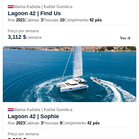
Marina Kaštela | Kaštel Gomilica
Lagoon 42
| Find Us
Ano
2021
Cabinas
3
Pessoas
10
Comprimento
42 pés
Preço por semana
3,112 $
/ semana
Ver
Marina Kaštela | Kaštel Gomilica
Lagoon 42
| Sophie
Ano
2023
Cabinas
3
Pessoas
8
Comprimento
42 pés
Preço por semana