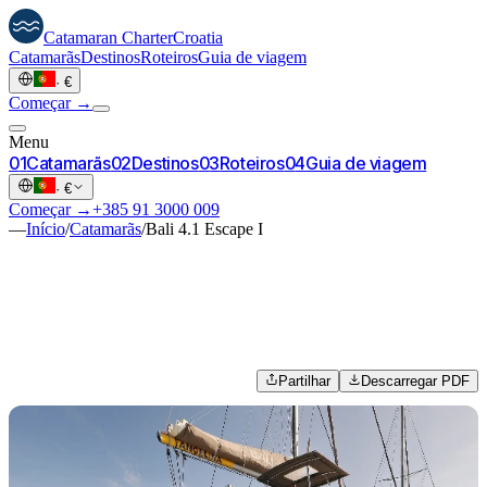
Catamaran
Charter
Croatia
Catamarãs
Destinos
Roteiros
Guia de viagem
·
€
Começar →
Menu
0
1
Catamarãs
0
2
Destinos
0
3
Roteiros
0
4
Guia de viagem
·
€
Começar →
+385 91 3000 009
—
Início
/
Catamarãs
/
Bali 4.1 Escape I
Partilhar
Descarregar PDF