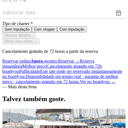
DATA DE FIM
Tipo de charter
*
Sem tripulação
Com skipper
Com tripulação
Mostrar detalhe
⌄
Obter uma oferta →
Cancelamento gratuito de 72 horas a partir da reserva
Reservar online
Agora
mesmo.
Reservar
→
Reserva
instantânea
Melhor preço
Cancelamento gratuito em 72h
boat4you
Publicidade
Este iate pode ser reservado instantaneamente
na
boat4you.
Disponibilidade em tempo real · garantia de melhor
preço · cancelamento gratuito em 72 horas.
Ver no boat4you
→
—
Mais desta frota
Talvez também
goste.