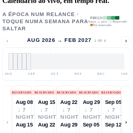
Calendário ao vivo,
em tempo real.
A ÉPOCA NUM RELANCE ·
PREÇO
TOQUE NUMA SEMANA PARA
baixo → pico
Reservado
Pré-reservado
SALTAR
‹
›
AUG 2026 → FEB 2027
1
OF
4
AUG
SEP
OCT
NOV
DEC
JAN
RESERVADO
RESERVADO
RESERVADO
RESERVADO
RESERVADO
Aug 08
Aug 15
Aug 22
Aug 29
Sep 05
↓ 7
↓ 7
↓ 7
↓ 7
↓ 7
NIGHTS
NIGHTS
NIGHTS
NIGHTS
NIGHTS
‹
›
Aug 15
Aug 22
Aug 29
Sep 05
Sep 12