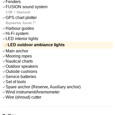
Fenders
FUSION sound system
USB + bluetooth
GPS chart plotter
Raymarine Axiom 7"
Harbour guides
Hi-Fi system
LED interior lights
LED outdoor ambiance lights
Main anchor
Mooring ropes
Nautical charts
Outdoor speakers
Outside cushions
Service batteries
Set of tools
Spare anchor (Reserve, Auxiliary anchor)
Wind instrument/Anemometer
Wire (shroud) cutter