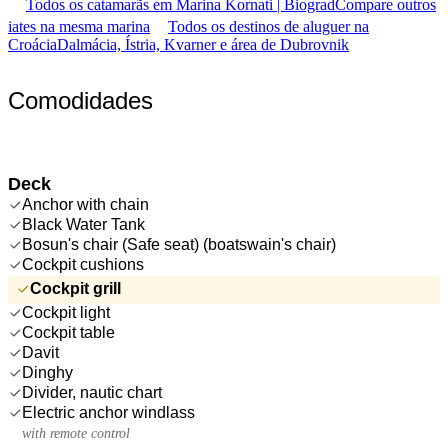
Todos os catamarãs em Marina Kornati | Biograd
Compare outros
iates na mesma marina
Todos os destinos de aluguer na
Croácia
Dalmácia, Ístria, Kvarner e área de Dubrovnik
Comodidades
Deck
Anchor with chain
Black Water Tank
Bosun's chair (Safe seat) (boatswain's chair)
Cockpit cushions
Cockpit grill
Cockpit light
Cockpit table
Davit
Dinghy
Divider, nautic chart
Electric anchor windlass
with remote control