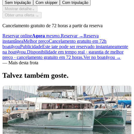
Sem tripulação
Com skipper
Com tripulação
Mostrar detalhe
⌄
Obter uma oferta →
Cancelamento gratuito de 72 horas a partir da reserva
Reservar online
Agora
mesmo.
Reservar
→
Reserva
instantânea
Melhor preço
Cancelamento gratuito em 72h
boat4you
Publicidade
Este iate pode ser reservado instantaneamente
na
boat4you.
Disponibilidade em tempo real · garantia de melhor
preço · cancelamento gratuito em 72 horas.
Ver no boat4you
→
—
Mais desta frota
Talvez também
goste.