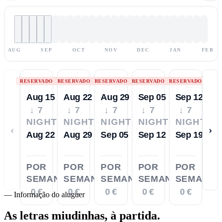
AUG
SEP
OCT
NOV
DEC
JAN
FEB
RESERVADO
RESERVADO
RESERVADO
RESERVADO
RESERVADO
Aug 15
Aug 22
Aug 29
Sep 05
Sep 12
↓ 7
↓ 7
↓ 7
↓ 7
↓ 7
NIGHTS
NIGHTS
NIGHTS
NIGHTS
NIGHTS
‹
›
Aug 22
Aug 29
Sep 05
Sep 12
Sep 19
POR
POR
POR
POR
POR
SEMANA
SEMANA
SEMANA
SEMANA
SEMANA
0 €
0 €
0 €
0 €
0 €
—
Informação do aluguer
As letras miudinhas,
à partida.