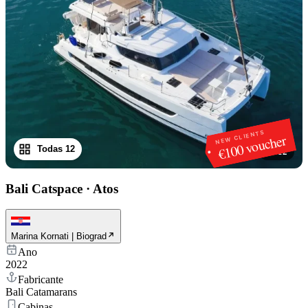
NEW CLIENTS
€100 voucher
Todas 12
1
/
12
Bali Catspace
·
Atos
Marina Kornati | Biograd
Ano
2022
Fabricante
Bali Catamarans
Cabinas