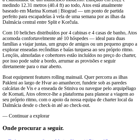
medindo 12.31 metros (40.4 ft) ao todo, Atos está atualmente
baseado em Marina Kornati | Biograd — um ponto de partida
perfeito para escapadelas à vela de uma semana por as ilhas da
Dalmácia central entre Split e Korčula.
Com 10 beliches distribuídos por 4 cabinas e 4 casas de banho, Atos
acomoda confortavelmente até 10 hóspedes — ideal para duas
famílias a viajar juntas, um grupo de amigos ou um pequeno grupo a
explorar enseadas recônditas e baías turquesa ao seu próprio ritmo.
Lençóis, almofadas e cobertores estão incluídos no preço do charter,
por isso pode subir a bordo, arrumar as provisões e seguir
diretamente para o mar aberto.
Boat equipment features rolling mainsail. Quer percorra as ilhas
Pakleni ao largo de Hvar ao amanhecer, fundeie sob as paredes
calcárias de Vis e a enseada de Stiniva ou navegue pelo arquipélago
de Kornati, Atos oferece-lhe a plataforma para planear a viagem ao
seu próprio ritmo, com o apoio da nossa equipa de charter local da
Dalmácia desde o check-in até ao check-out.
—
Continuar a explorar
Onde procurar
a seguir.