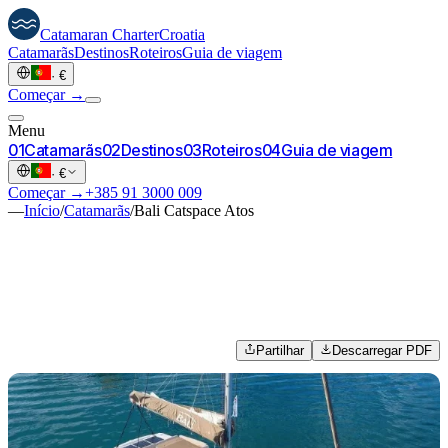
Catamaran
Charter
Croatia
Catamarãs
Destinos
Roteiros
Guia de viagem
·
€
Começar →
Menu
0
1
Catamarãs
0
2
Destinos
0
3
Roteiros
0
4
Guia de viagem
·
€
Começar →
+385 91 3000 009
—
Início
/
Catamarãs
/
Bali Catspace Atos
Partilhar
Descarregar PDF