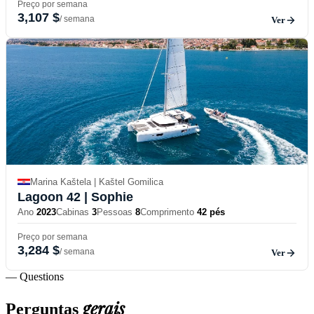
Preço por semana
3,107 $
/ semana
Ver
Marina Kaštela | Kaštel Gomilica
Lagoon 42
| Sophie
Ano
2023
Cabinas
3
Pessoas
8
Comprimento
42 pés
Preço por semana
3,284 $
/ semana
Ver
— Questions
gerais
Perguntas