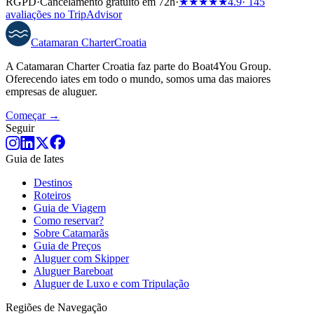
RGPD
·
Cancelamento gratuito em 72h
·
★★★★★
4.9
· 145
avaliações no TripAdvisor
Catamaran
Charter
Croatia
A Catamaran Charter Croatia faz parte do Boat4You Group.
Oferecendo iates em todo o mundo, somos uma das maiores
empresas de aluguer.
Começar →
Seguir
Guia de Iates
Destinos
Roteiros
Guia de Viagem
Como reservar?
Sobre Catamarãs
Guia de Preços
Aluguer com Skipper
Aluguer Bareboat
Aluguer de Luxo e com Tripulação
Regiões de Navegação