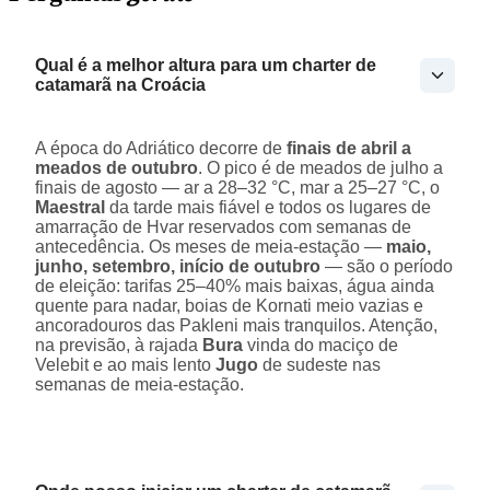
Qual é a melhor altura para um charter de
catamarã na Croácia
A época do Adriático decorre de
finais de abril a
meados de outubro
. O pico é de meados de julho a
finais de agosto — ar a 28–32 °C, mar a 25–27 °C, o
Maestral
da tarde mais fiável e todos os lugares de
amarração de Hvar reservados com semanas de
antecedência. Os meses de meia-estação —
maio,
junho, setembro, início de outubro
— são o período
de eleição: tarifas 25–40% mais baixas, água ainda
quente para nadar, boias de Kornati meio vazias e
ancoradouros das Pakleni mais tranquilos. Atenção,
na previsão, à rajada
Bura
vinda do maciço de
Velebit e ao mais lento
Jugo
de sudeste nas
semanas de meia-estação.