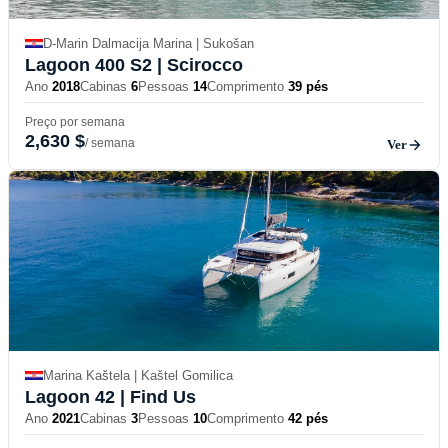
D-Marin Dalmacija Marina | Sukošan
Lagoon 400 S2
| Scirocco
Ano
2018
Cabinas
6
Pessoas
14
Comprimento
39 pés
Preço por semana
2,630 $
/ semana
Ver
Marina Kaštela | Kaštel Gomilica
Lagoon 42
| Find Us
Ano
2021
Cabinas
3
Pessoas
10
Comprimento
42 pés