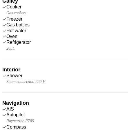
Galley
Cooker
Gas cookers
Freezer
Gas bottles
Hot water
Oven
Refrigerator
265L
Interior
Shower
Shore connection 220 V
Navigation
AIS
Autopilot
Raymarine P70S
Compass