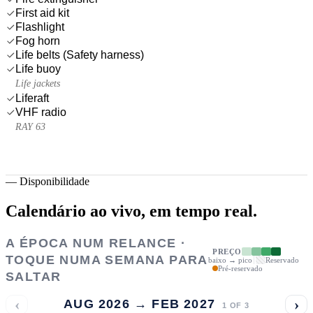
First aid kit
Flashlight
Fog horn
Life belts (Safety harness)
Life buoy
Life jackets
Liferaft
VHF radio
RAY 63
—
Disponibilidade
Calendário ao vivo,
em tempo real.
A ÉPOCA NUM RELANCE ·
PREÇO
TOQUE NUMA SEMANA PARA
baixo → pico
Reservado
Pré-reservado
SALTAR
‹
›
AUG 2026 → FEB 2027
1
OF
3