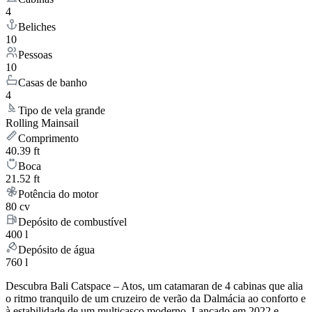
4
Beliches
10
Pessoas
10
Casas de banho
4
Tipo de vela grande
Rolling Mainsail
Comprimento
40.39 ft
Boca
21.52 ft
Potência do motor
80 cv
Depósito de combustível
400 l
Depósito de água
760 l
Descubra Bali Catspace – Atos, um catamaran de 4 cabinas que alia
o ritmo tranquilo de um cruzeiro de verão da Dalmácia ao conforto e
à estabilidade de um multicasco moderno. Lançado em 2022 e