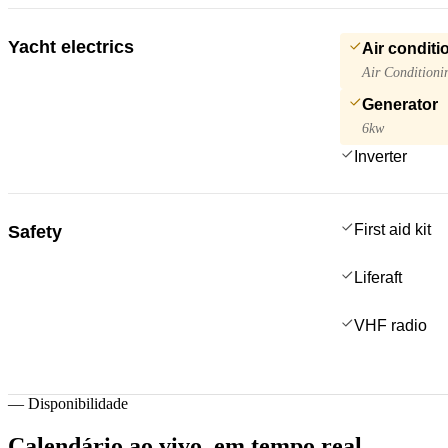
Yacht electrics
Air conditi
Air Conditioni
Generator
6kw
Inverter
First aid kit
Safety
Liferaft
VHF radio
—
Disponibilidade
Calendário ao vivo,
em tempo real.