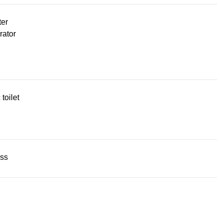
ter
rator
 toilet
ss