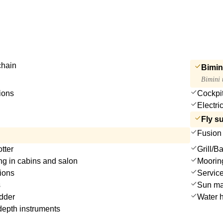
chain
Bimin
Bimini 
ions
Cockpit
Electri
Fly s
Fusion 
tter
Grill/
ting in cabins and salon
Moorin
ions
Service
s
Sun ma
dder
Water 
epth instruments