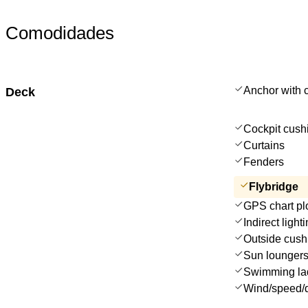
Comodidades
Anchor with 
Deck
Cockpit cush
Curtains
Fenders
Flybridge
GPS chart plo
Indirect ligh
Outside cush
Sun lounger
Swimming la
Wind/speed/d