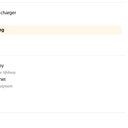
 charger
ng
oy
e lifebuoy
net
quipment