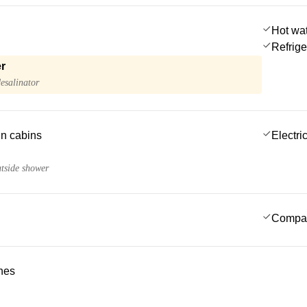
Hot wa
Refrige
r
esalinator
 in cabins
Electric
utside shower
Compa
ches