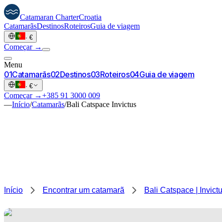
Catamaran
Charter
Croatia
Catamarãs
Destinos
Roteiros
Guia de viagem
·
€
Começar →
Menu
0
1
Catamarãs
0
2
Destinos
0
3
Roteiros
0
4
Guia de viagem
·
€
Começar →
+385 91 3000 009
—
Início
/
Catamarãs
/
Bali Catspace Invictus
Início
Encontrar um catamarã
Bali Catspace | Invict