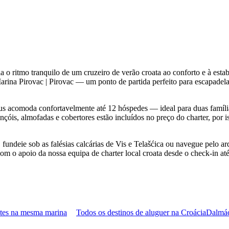
ia o ritmo tranquilo de um cruzeiro de verão croata ao conforto e à e
arina Pirovac | Pirovac — um ponto de partida perfeito para escapadela
ctus acomoda confortavelmente até 12 hóspedes — ideal para duas famíl
nçóis, almofadas e cobertores estão incluídos no preço do charter, por i
, fundeie sob as falésias calcárias de Vis e Telašćica ou navegue pelo a
com o apoio da nossa equipa de charter local croata desde o check-in at
ates na mesma marina
Todos os destinos de aluguer na Croácia
Dalmác