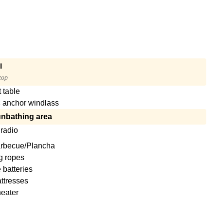
i
top
 table
c anchor windlass
unbathing area
radio
Barbecue/Plancha
g ropes
 batteries
ttresses
heater