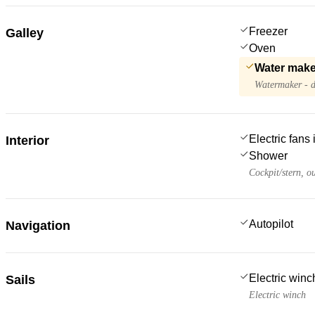
Freezer
Galley
Oven
Water make
Watermaker - d
Electric fans
Interior
Shower
Cockpit/stern, o
Autopilot
Navigation
Electric win
Sails
Electric winch