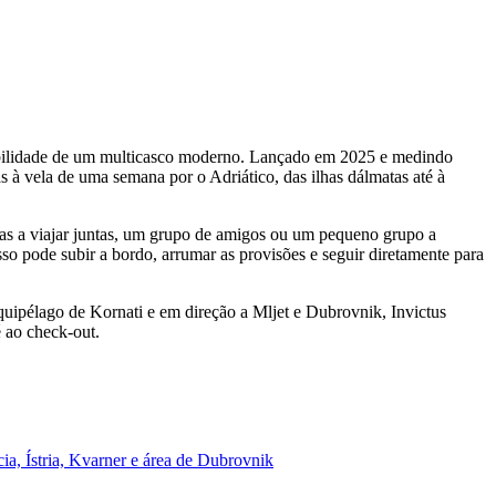
stabilidade de um multicasco moderno. Lançado em 2025 e medindo
s à vela de uma semana por o Adriático, das ilhas dálmatas até à
ias a viajar juntas, um grupo de amigos ou um pequeno grupo a
sso pode subir a bordo, arrumar as provisões e seguir diretamente para
rquipélago de Kornati e em direção a Mljet e Dubrovnik, Invictus
é ao check-out.
ia, Ístria, Kvarner e área de Dubrovnik