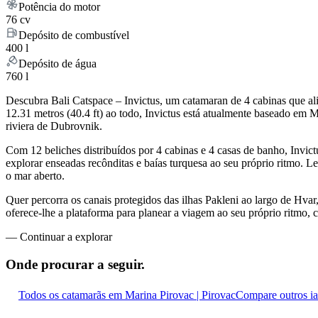
Potência do motor
76 cv
Depósito de combustível
400 l
Depósito de água
760 l
Descubra Bali Catspace – Invictus, um catamaran de 4 cabinas que al
12.31 metros (40.4 ft) ao todo, Invictus está atualmente baseado em M
riviera de Dubrovnik.
Com 12 beliches distribuídos por 4 cabinas e 4 casas de banho, Invi
explorar enseadas recônditas e baías turquesa ao seu próprio ritmo. Le
o mar aberto.
Quer percorra os canais protegidos das ilhas Pakleni ao largo de Hvar
oferece-lhe a plataforma para planear a viagem ao seu próprio ritmo, 
—
Continuar a explorar
Onde procurar
a seguir.
Todos os catamarãs em Marina Pirovac | Pirovac
Compare outros i