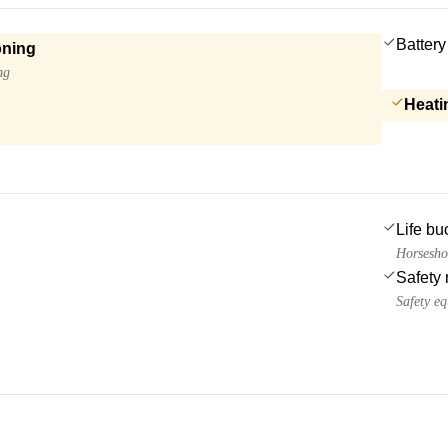
Battery
oning
ng
Heati
Life bu
Horsesho
Safety 
Safety e