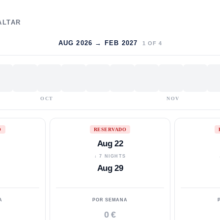
ALTAR
AUG 2026 → FEB 2027
1
OF
4
OCT
NOV
O
RESERVADO
Aug 22
S
↓ 7 NIGHTS
Aug 29
A
POR SEMANA
0 €