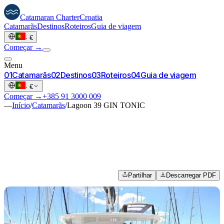
Catamaran
Charter
Croatia
Catamarãs
Destinos
Roteiros
Guia de viagem
·
€
Começar →
Menu
0
1
Catamarãs
0
2
Destinos
0
3
Roteiros
0
4
Guia de viagem
·
€
Começar →
+385 91 3000 009
—
Início
/
Catamarãs
/
Lagoon 39 GIN TONIC
Partilhar
Descarregar PDF