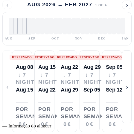
‹
›
AUG 2026 → FEB 2027
1
OF
4
AUG
SEP
OCT
NOV
DEC
JAN
RESERVADO
RESERVADO
RESERVADO
RESERVADO
RESERVADO
Aug 08
Aug 15
Aug 22
Aug 29
Sep 05
↓ 7
↓ 7
↓ 7
↓ 7
↓ 7
NIGHTS
NIGHTS
NIGHTS
NIGHTS
NIGHTS
‹
›
Aug 15
Aug 22
Aug 29
Sep 05
Sep 12
POR
POR
POR
POR
POR
SEMANA
SEMANA
SEMANA
SEMANA
SEMANA
0 €
0 €
0 €
0 €
0 €
—
Informação do aluguer