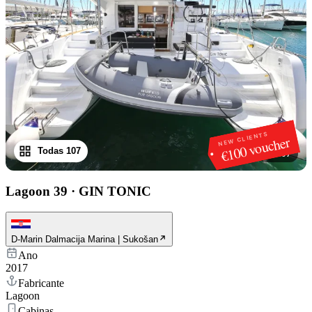
NEW CLIENTS
€100 voucher
Todas 107
1
/
107
Lagoon 39
·
GIN TONIC
D-Marin Dalmacija Marina | Sukošan
Ano
2017
Fabricante
Lagoon
Cabinas