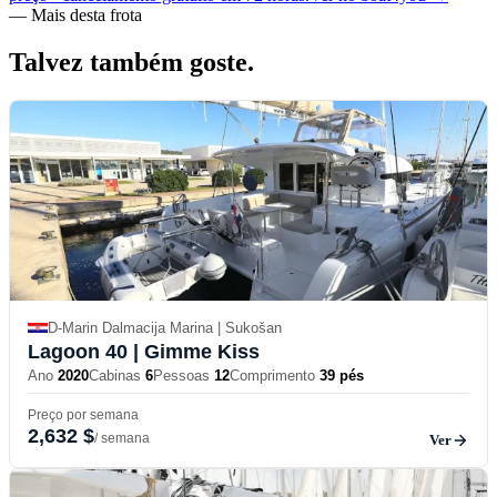
—
Mais desta frota
Talvez também
goste.
D-Marin Dalmacija Marina | Sukošan
Lagoon 40
| Gimme Kiss
Ano
2020
Cabinas
6
Pessoas
12
Comprimento
39 pés
Preço por semana
2,632 $
/ semana
Ver