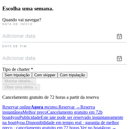
Escolha uma
semana.
Quando vai navegar?
DATA DE INÍCIO
DATA DE FIM
Tipo de charter
*
Sem tripulação
Com skipper
Com tripulação
Mostrar detalhe
⌄
Obter uma oferta →
Cancelamento gratuito de 72 horas a partir da reserva
Reservar online
Agora
mesmo.
Reservar
→
Reserva
instantânea
Melhor preço
Cancelamento gratuito em 72h
boat4you
Publicidade
Este iate pode ser reservado instantaneamente
na
boat4you.
Disponibilidade em tempo real · garantia de melhor
preço · cancelamento gratuito em 72 horas.
Ver no boat4you
→