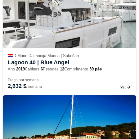
D-Marin Dalmacija Marina | Sukošan
Lagoon 40
| Blue Angel
Ano
2019
Cabinas
6
Pessoas
12
Comprimento
39 pés
Preço por semana
2,632 $
/ semana
Ver