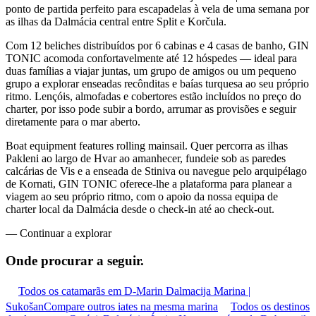
ponto de partida perfeito para escapadelas à vela de uma semana por
as ilhas da Dalmácia central entre Split e Korčula.
Com 12 beliches distribuídos por 6 cabinas e 4 casas de banho, GIN
TONIC acomoda confortavelmente até 12 hóspedes — ideal para
duas famílias a viajar juntas, um grupo de amigos ou um pequeno
grupo a explorar enseadas recônditas e baías turquesa ao seu próprio
ritmo. Lençóis, almofadas e cobertores estão incluídos no preço do
charter, por isso pode subir a bordo, arrumar as provisões e seguir
diretamente para o mar aberto.
Boat equipment features rolling mainsail. Quer percorra as ilhas
Pakleni ao largo de Hvar ao amanhecer, fundeie sob as paredes
calcárias de Vis e a enseada de Stiniva ou navegue pelo arquipélago
de Kornati, GIN TONIC oferece-lhe a plataforma para planear a
viagem ao seu próprio ritmo, com o apoio da nossa equipa de
charter local da Dalmácia desde o check-in até ao check-out.
—
Continuar a explorar
Onde procurar
a seguir.
Todos os catamarãs em D-Marin Dalmacija Marina |
Sukošan
Compare outros iates na mesma marina
Todos os destinos