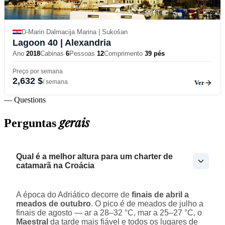
D-Marin Dalmacija Marina | Sukošan
Lagoon 40
| Alexandria
Ano
2018
Cabinas
6
Pessoas
12
Comprimento
39 pés
Preço por semana
2,632 $
/ semana
Ver
— Questions
gerais
Perguntas
Qual é a melhor altura para um charter de
catamarã na Croácia
A época do Adriático decorre de
finais de abril a
meados de outubro
. O pico é de meados de julho a
finais de agosto — ar a 28–32 °C, mar a 25–27 °C, o
Maestral
da tarde mais fiável e todos os lugares de