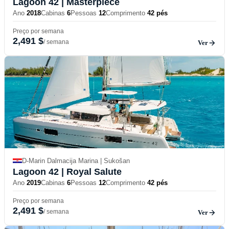
Lagoon 42
| Masterpiece
Ano
2018
Cabinas
6
Pessoas
12
Comprimento
42 pés
Preço por semana
2,491 $
/ semana
Ver
D-Marin Dalmacija Marina | Sukošan
Lagoon 42
| Royal Salute
Ano
2019
Cabinas
6
Pessoas
12
Comprimento
42 pés
Preço por semana
2,491 $
/ semana
Ver