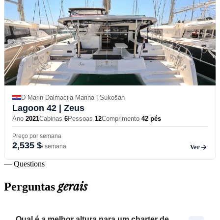
D-Marin Dalmacija Marina | Sukošan
Lagoon 42
| Zeus
Ano
2021
Cabinas
6
Pessoas
12
Comprimento
42 pés
Preço por semana
2,535 $
/ semana
Ver
— Questions
gerais
Perguntas
Qual é a melhor altura para um charter de