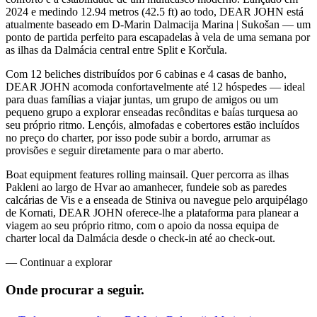
2024 e medindo 12.94 metros (42.5 ft) ao todo, DEAR JOHN está
atualmente baseado em D-Marin Dalmacija Marina | Sukošan — um
ponto de partida perfeito para escapadelas à vela de uma semana por
as ilhas da Dalmácia central entre Split e Korčula.
Com 12 beliches distribuídos por 6 cabinas e 4 casas de banho,
DEAR JOHN acomoda confortavelmente até 12 hóspedes — ideal
para duas famílias a viajar juntas, um grupo de amigos ou um
pequeno grupo a explorar enseadas recônditas e baías turquesa ao
seu próprio ritmo. Lençóis, almofadas e cobertores estão incluídos
no preço do charter, por isso pode subir a bordo, arrumar as
provisões e seguir diretamente para o mar aberto.
Boat equipment features rolling mainsail. Quer percorra as ilhas
Pakleni ao largo de Hvar ao amanhecer, fundeie sob as paredes
calcárias de Vis e a enseada de Stiniva ou navegue pelo arquipélago
de Kornati, DEAR JOHN oferece-lhe a plataforma para planear a
viagem ao seu próprio ritmo, com o apoio da nossa equipa de
charter local da Dalmácia desde o check-in até ao check-out.
—
Continuar a explorar
Onde procurar
a seguir.