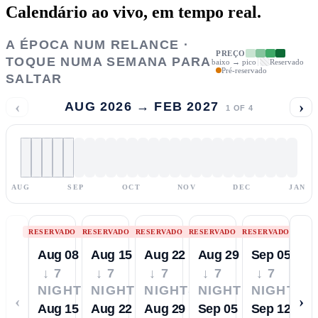
Calendário ao vivo,
em tempo real.
A ÉPOCA NUM RELANCE ·
PREÇO
TOQUE NUMA SEMANA PARA
baixo → pico
Reservado
Pré-reservado
SALTAR
‹
›
AUG 2026 → FEB 2027
1
OF
4
AUG
SEP
OCT
NOV
DEC
JAN
RESERVADO
RESERVADO
RESERVADO
RESERVADO
RESERVADO
Aug 08
Aug 15
Aug 22
Aug 29
Sep 05
↓ 7
↓ 7
↓ 7
↓ 7
↓ 7
NIGHTS
NIGHTS
NIGHTS
NIGHTS
NIGHTS
‹
›
Aug 15
Aug 22
Aug 29
Sep 05
Sep 12