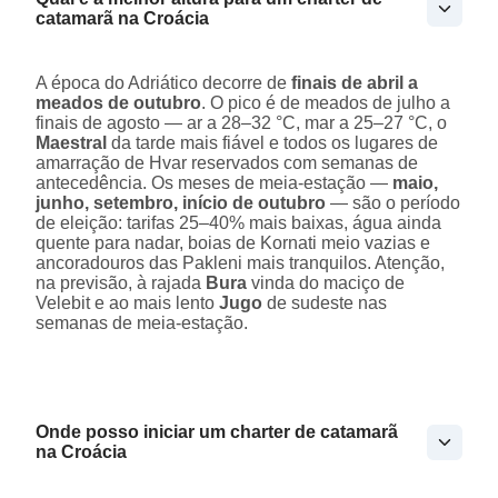
catamarã na Croácia
A época do Adriático decorre de
finais de abril a
meados de outubro
. O pico é de meados de julho a
finais de agosto — ar a 28–32 °C, mar a 25–27 °C, o
Maestral
da tarde mais fiável e todos os lugares de
amarração de Hvar reservados com semanas de
antecedência. Os meses de meia-estação —
maio,
junho, setembro, início de outubro
— são o período
de eleição: tarifas 25–40% mais baixas, água ainda
quente para nadar, boias de Kornati meio vazias e
ancoradouros das Pakleni mais tranquilos. Atenção,
na previsão, à rajada
Bura
vinda do maciço de
Velebit e ao mais lento
Jugo
de sudeste nas
semanas de meia-estação.
Onde posso iniciar um charter de catamarã
na Croácia