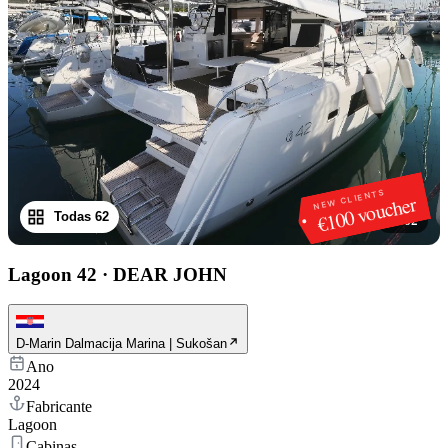
NEW CLIENTS
€100 voucher
Todas 62
1
/
62
Lagoon 42
·
DEAR JOHN
D-Marin Dalmacija Marina | Sukošan
Ano
2024
Fabricante
Lagoon
Cabinas