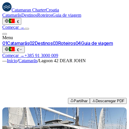
Catamaran
Charter
Croatia
Catamarãs
Destinos
Roteiros
Guia de viagem
·
€
Começar →
Menu
0
1
Catamarãs
0
2
Destinos
0
3
Roteiros
0
4
Guia de viagem
·
€
Começar →
+385 91 3000 009
—
Início
/
Catamarãs
/
Lagoon 42 DEAR JOHN
Partilhar
Descarregar PDF