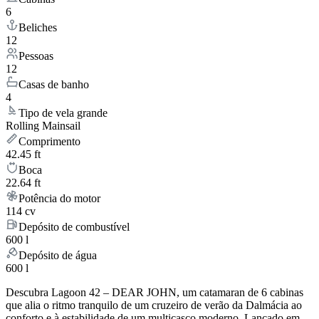
6
Beliches
12
Pessoas
12
Casas de banho
4
Tipo de vela grande
Rolling Mainsail
Comprimento
42.45 ft
Boca
22.64 ft
Potência do motor
114 cv
Depósito de combustível
600 l
Depósito de água
600 l
Descubra Lagoon 42 – DEAR JOHN, um catamaran de 6 cabinas
que alia o ritmo tranquilo de um cruzeiro de verão da Dalmácia ao
conforto e à estabilidade de um multicasco moderno. Lançado em