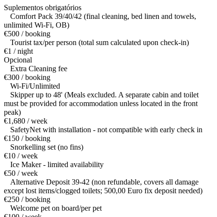
Suplementos obrigatórios
Comfort Pack 39/40/42 (final cleaning, bed linen and towels,
unlimited Wi-Fi, OB)
€500 / booking
Tourist tax/per person (total sum calculated upon check-in)
€1 / night
Opcional
Extra Cleaning fee
€300 / booking
Wi-Fi/Unlimited
Skipper up to 48' (Meals excluded. A separate cabin and toilet
must be provided for accommodation unless located in the front
peak)
€1,680 / week
SafetyNet with installation - not compatible with early check in
€150 / booking
Snorkelling set (no fins)
€10 / week
Ice Maker - limited availability
€50 / week
Alternative Deposit 39-42 (non refundable, covers all damage
except lost items/clogged toilets; 500,00 Euro fix deposit needed)
€250 / booking
Welcome pet on board/per pet
€100 / week