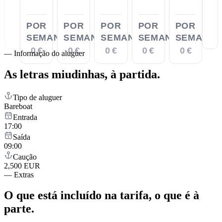
POR
POR
POR
POR
POR
SEMANA
SEMANA
SEMANA
SEMANA
SEMANA
0 €
0 €
0 €
0 €
0 €
—
Informação do aluguer
As letras miudinhas,
à partida.
Tipo de aluguer
Bareboat
Entrada
17:00
Saída
09:00
Caução
2,500 EUR
—
Extras
O que está incluído na tarifa,
o que é à
parte.