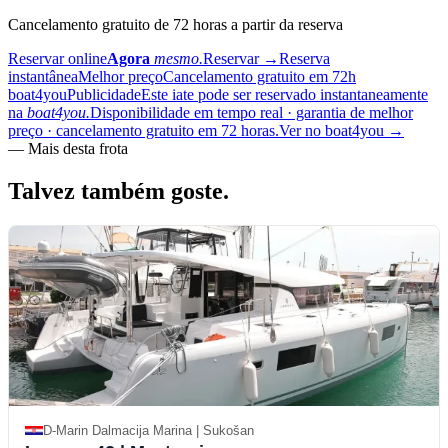
Cancelamento gratuito de 72 horas a partir da reserva
Reservar online
Agora
mesmo.
Reservar
→
Reserva
instantânea
Melhor preço
Cancelamento gratuito em 72h
boat4you
Publicidade
Este iate pode ser reservado instantaneamente
na
boat4you.
Disponibilidade em tempo real · garantia de melhor
preço · cancelamento gratuito em 72 horas.
Ver no boat4you
→
—
Mais desta frota
Talvez também
goste.
D-Marin Dalmacija Marina | Sukošan