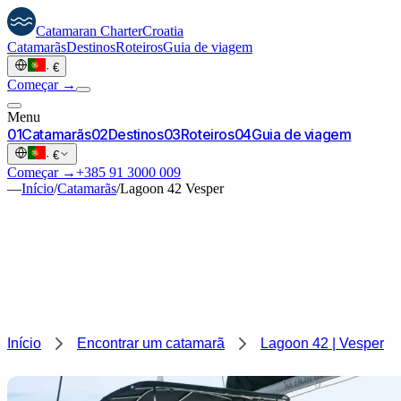
Catamaran
Charter
Croatia
Catamarãs
Destinos
Roteiros
Guia de viagem
·
€
Começar →
Menu
0
1
Catamarãs
0
2
Destinos
0
3
Roteiros
0
4
Guia de viagem
·
€
Começar →
+385 91 3000 009
—
Início
/
Catamarãs
/
Lagoon 42 Vesper
Início
Encontrar um catamarã
Lagoon 42 | Vesper