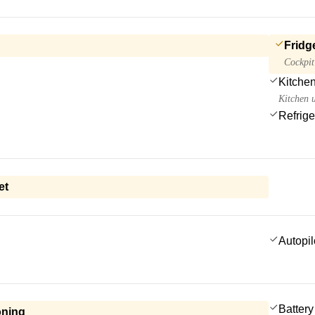
Fridg
Cockpit
Kitchen
Kitchen u
Refrige
et
Autopil
Battery
oning