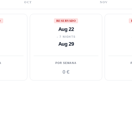
OCT
NOV
O
RESERVADO
Aug 22
S
↓ 7 NIGHTS
Aug 29
A
POR SEMANA
0 €