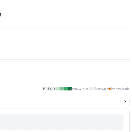
g
PREÇO
baixo → pico
Reservado
Pré-reservado
›