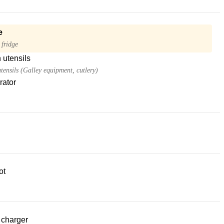
e
 fridge
 utensils
tensils (Galley equipment, cutlery)
rator
ot
 charger