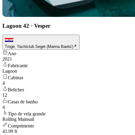
Lagoon 42
·
Vesper
Trogir, Yachtclub Seget (Marina Baotić)
Ano
2021
Fabricante
Lagoon
Cabinas
4
Beliches
12
Casas de banho
4
Tipo de vela grande
Rolling Mainsail
Comprimento
41.99 ft