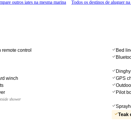
pare outros iates na mesma marina
Todos os destinos de aluguer na
 remote control
Bed li
Bluetoo
Dinghy
ard winch
GPS cha
ts
Outdoo
wer
Pilot b
utside shower
Sprayh
Teak 