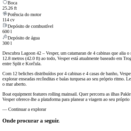
Boca
25.26 ft
Potência do motor
114 cv
Depósito de combustível
600 l
Depósito de água
300 l
Descubra Lagoon 42 – Vesper, um catamaran de 4 cabinas que alia o 
12.8 metros (42.0 ft) ao todo, Vesper está atualmente baseado em Tro
entre Split e Korčula.
Com 12 beliches distribuídos por 4 cabinas e 4 casas de banho, Vesp
explorar enseadas recônditas e baías turquesa ao seu próprio ritmo. Le
o mar aberto.
Boat equipment features rolling mainsail. Quer percorra as ilhas Pakl
Vesper oferece-lhe a plataforma para planear a viagem ao seu próprio
—
Continuar a explorar
Onde procurar
a seguir.