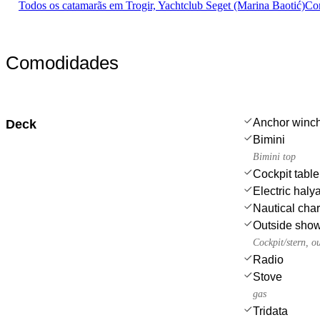
Todos os catamarãs em Trogir, Yachtclub Seget (Marina Baotić)
Com
Comodidades
Anchor winch
Deck
Bimini
Bimini top
Cockpit table
Electric haly
Nautical char
Outside sho
Cockpit/stern, o
Radio
Stove
gas
Tridata