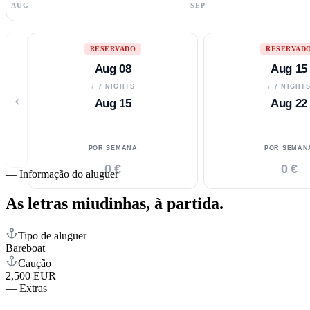
AUG
SEP
RESERVADO
RESERVAD
Aug 08
Aug 15
↓ 7 NIGHTS
↓ 7 NIGHT
‹
Aug 15
Aug 22
POR SEMANA
POR SEMAN
0 €
0 €
—
Informação do aluguer
As letras miudinhas,
à partida.
Tipo de aluguer
Bareboat
Caução
2,500 EUR
—
Extras