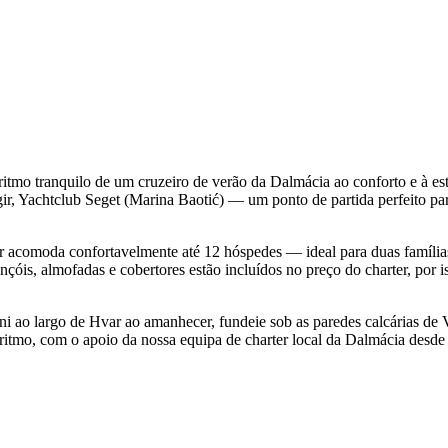
ritmo tranquilo de um cruzeiro de verão da Dalmácia ao conforto e à 
gir, Yachtclub Seget (Marina Baotić) — um ponto de partida perfeito pa
er acomoda confortavelmente até 12 hóspedes — ideal para duas famíli
nçóis, almofadas e cobertores estão incluídos no preço do charter, por i
eni ao largo de Hvar ao amanhecer, fundeie sob as paredes calcárias de
 ritmo, com o apoio da nossa equipa de charter local da Dalmácia desde 