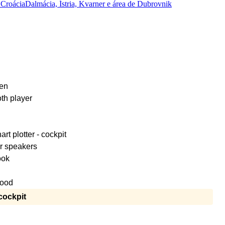
 Croácia
Dalmácia, Ístria, Kvarner e área de Dubrovnik
nen
th player
rt plotter - cockpit
r speakers
ook
ood
cockpit