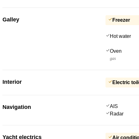
Galley
Freezer
Hot water
Oven
gas
Interior
Electric toil
AIS
Navigation
Radar
Yacht electrics
Air conditi