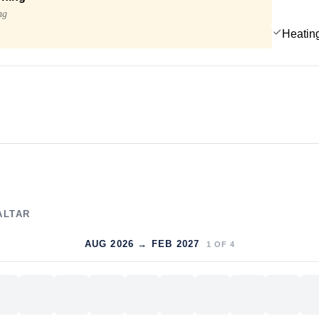
ng
Heatin
ALTAR
AUG 2026 → FEB 2027
1
OF
4